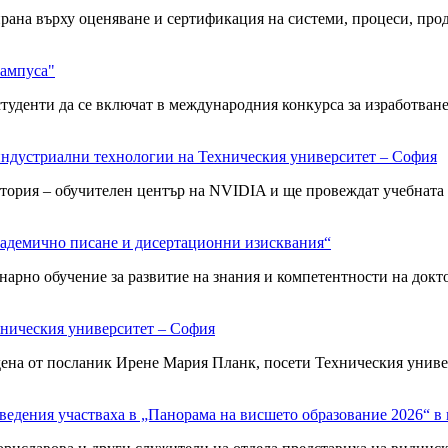
върху оценяване и сертификация на системи, процеси, продукт
кампуса"
ти да се включат в международния конкурса за изработване на
индустриални технологии на Техническия университет – София
я – обучителен център на NVIDIA и ще провеждат учебната си
академично писане и дисертационни изисквания“
 обучение за развитие на знания и компетентности на докто
хническия университет – София
 от посланик Ирене Мария Планк, посети Техническия универс
ведения участваха в „Панорама на висшето образование 2026“ в