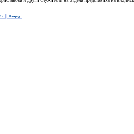
вова и други служители на отдела представиха на видинските
12
Напред