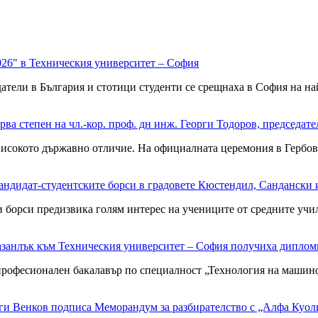
026" в Техническия университет – София
ли в България и стотици студенти се срещнаха в София на най
рва степен на чл.-кор. проф. дн инж. Георги Тодоров, председа
то държавно отличие. На официалната церемония в Гербовата з
андидат-студентските борси в градовете Кюстендил, Сандански 
рси предизвика голям интерес на учениците от средните учили
Казанлък към Техническия университет – София получиха диплом
фесионален бакалавър по специалност „Технология на машиност
орги Венков подписа Меморандум за разбирателство с „Алфа Ку