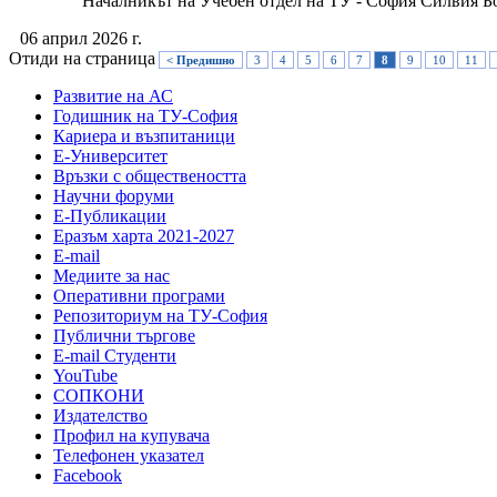
Началникът на Учебен отдел на ТУ - София Силвия Борисла
06 април 2026 г.
Отиди на страница
< Предишно
3
4
5
6
7
8
9
10
11
Развитие на АС
Годишник на ТУ-София
Кариера и възпитаници
Е-Университет
Връзки с обществеността
Научни форуми
Е-Публикации
Еразъм харта 2021-2027
E-mail
Медиите за нас
Оперативни програми
Репозиториум на ТУ-София
Публични търгове
Е-mail Студенти
YouTube
СОПКОНИ
Издателство
Профил на купувача
Телефонен указател
Facebook