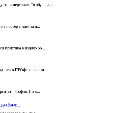
и и персонал. Тя обучава ...
 постер с идея за н...
 практика в изцяло об...
ранти в ПРОфесионални ...
итет – София. По в...
 град Видин