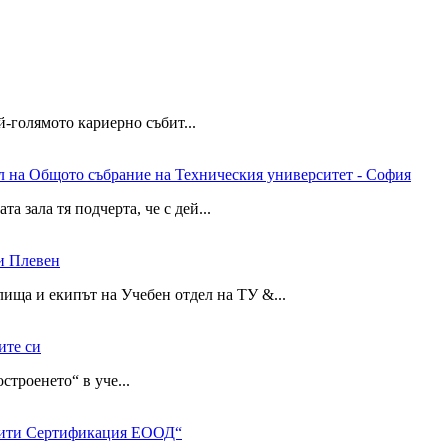
-голямото кариерно събит...
тел на Общото събрание на Техническия университет - София
ала тя подчерта, че с дей...
и Плевен
ща и екипът на Учебен отдел на ТУ &...
ите си
роенето“ в уче...
олити Сертификация ЕООД“