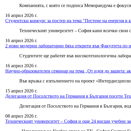
Компанията, с която се подписа Меморандума е фокусирана 
16 април 2026 г.
Студентски конкурс за постер на тема "Пестене на енергия в 
Техническият университет – София кани всички свои студен
16 април 2026 г.
2 нови модерни лаборатории бяха открити във Факултета по 
Студентите ще работят във високотехнологична лаборатори
16 април 2026 г.
Научно-образователен семинар на тема „От идея до защита: 
Във връзка с изпълнението на проект «Интердисциплинарно
15 април 2026 г.
Делегация от Посолството на Германия в България посети Те
Делегация от Посолството на Германия в България, водена
08 април 2026 г.
Техническият университет – София и още 24 висши учебни за