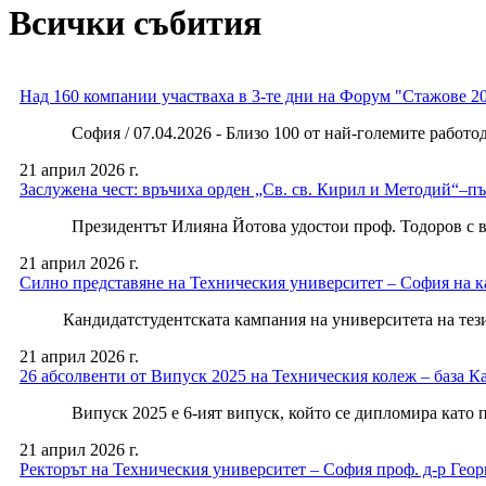
Всички събития
Над 160 компании участваха в 3-те дни на Форум "Стажове 2
София / 07.04.2026 - Близо 100 от най-големите работодате
21 април 2026 г.
Заслужена чест: връчиха орден „Св. св. Кирил и Методий“–пъ
Президентът Илияна Йотова удостои проф. Тодоров с високо
21 април 2026 г.
Силно представяне на Техническия университет – София на к
Кандидатстудентската кампания на университета на тези бо
21 април 2026 г.
26 абсолвенти от Випуск 2025 на Техническия колеж – база 
Випуск 2025 е 6-ият випуск, който се дипломира като про
21 април 2026 г.
Ректорът на Техническия университет – София проф. д-р Ге