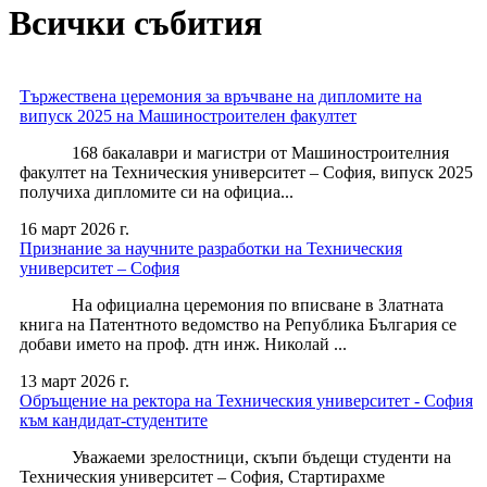
Всички събития
Тържествена церемония за връчване на дипломите на
випуск 2025 на Машиностроителен факултет
168 бакалаври и магистри от Машиностроителния
факултет на Техническия университет – София, випуск 2025
получиха дипломите си на официа...
16 март 2026 г.
Признание за научните разработки на Техническия
университет – София
На официална церемония по вписване в Златната
книга на Патентното ведомство на Република България се
добави името на проф. дтн инж. Николай ...
13 март 2026 г.
Обръщение на ректора на Техническия университет - София
към кандидат-студентите
Уважаеми зрелостници, скъпи бъдещи студенти на
Техническия университет – София, Стартирахме