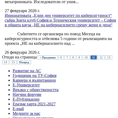
мехатрониката. Изследователи от унив...
27 февруари 2026 г.
Инициативата „Един ден университет по киберсигурност“
събра Зонта клуб София и Техническия университет – София
в общата кауза „НЕ на кибернасилието срещу жени и деца“
Събитието се организира по повод Месеца на
киберсигурността и отбелязва 5 години от реализацията на
проекта „НЕ на кибернасилието над ...
26 февруари 2026 г.
Отиди на страница
< Предишно
6
7
8
9
10
11
12
13
14
15
Напред
Развитие на АС
Годишник на ТУ-София
Кариера и възпитаници
Е-Университет
Връзки с обществеността
Научни форуми
Е-Публикации
Еразъм харта 2021-2027
E-mail
Медиите за нас