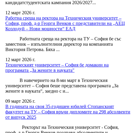
кандидатстудентската кампания 2026/2027...
12 март 2026 г.
Работна среща на ректора на Техническия университет –
София, проф. д-р Георги Венков с представители на „АЕЦ
Козлодуй – Нови мощности“ ЕАД
Работната среща на ректора на ТУ – София бе със
заместник – изпълнителния директор на компанията
Виктория Петрова. Бяха ...
12 март 2026 г.
Техническият университет – София бе домакин на
програмата „За жените в науката"
В навечерието на 8-ми март в Техническия
университет – София беше представена програмата „За
жените в науката“, заедно с и...
09 март 2026 г.
В годината на своя 35-годишен юбилей Стопанският
факултет на ТУ – София връчи дипломите на 298 абсолвенти
от випуск 2025
Ректорът на Техническия университет - София,
проф. д-р Георги Венков поздрави абсолвентите и