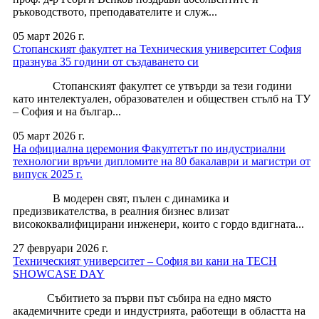
ръководството, преподавателите и служ...
05 март 2026 г.
Стопанският факултет на Техническия университет София
празнува 35 години от създаването си
Стопанският факултет се утвърди за тези години
като интелектуален, образователен и обществен стълб на ТУ
– София и на българ...
05 март 2026 г.
На официална церемония Факултетът по индустриални
технологии връчи дипломите на 80 бакалаври и магистри от
випуск 2025 г.
В модерен свят, пълен с динамика и
предизвикателства, в реалния бизнес влизат
висококвалифицирани инженери, които с гордо вдигната...
27 февруари 2026 г.
Техническият университет – София ви кани на TECH
SHOWCASE DAY
Събитието за първи път събира на едно място
академичните среди и индустрията, работещи в областта на