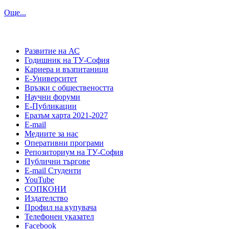
Още...
Развитие на АС
Годишник на ТУ-София
Кариера и възпитаници
Е-Университет
Връзки с обществеността
Научни форуми
Е-Публикации
Еразъм харта 2021-2027
E-mail
Медиите за нас
Оперативни програми
Репозиториум на ТУ-София
Публични търгове
Е-mail Студенти
YouTube
СОПКОНИ
Издателство
Профил на купувача
Телефонен указател
Facebook