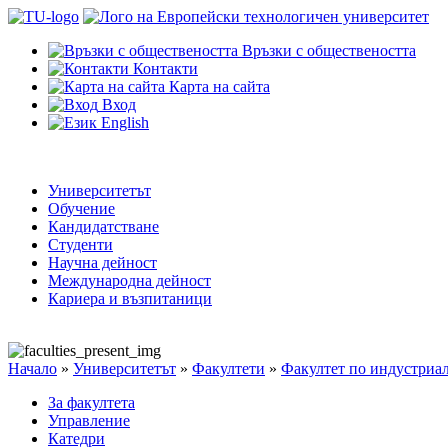
Връзки с обществеността
Контакти
Карта на сайта
Вход
English
Университетът
Обучение
Кандидатстване
Студенти
Научна дейност
Международна дейност
Кариера и възпитаници
Начало
»
Университетът
»
Факултети
»
Факултет по индустриа
За факултета
Управление
Катедри