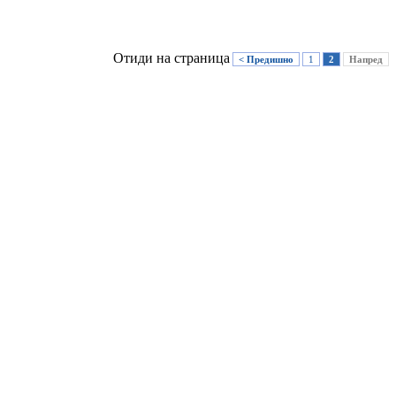
Отиди на страница
< Предишно
1
2
Напред