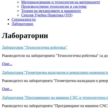
Материалознание и технология на материалите
Производствени технологии и системи
Теория на механизмите и машините
Секция Учебна Практика (УП)
Специалности
Лаборатории
Лаборатории
Лаборатория "Технологична роботика"
Ръководители на лабораторията "Технологична роботика" са до
Още...
Лаборатория "Геометрична валидация и реверсивно инженерст
Ръководител на лабораторията "Геометрична валидация и ревер
Още...
Лаборатория "Програмиране на машини СNС и технологична п
Ръководител на лабораторията "Програмиране на машини СNС 