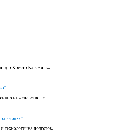
ц. д-р Христо Карамиш...
во"
сивно инженерство" е ...
одготовка"
и технологична подготов...