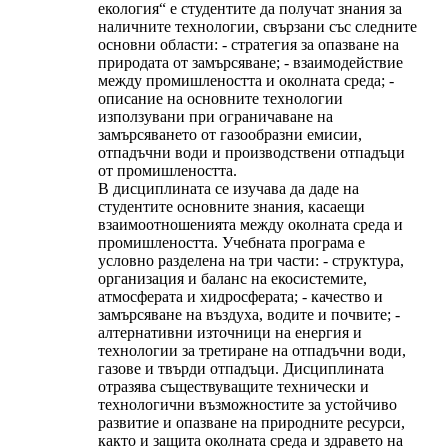
екология“ е студентите да получат знания за
наличните технологии, свързани със следните
основни области: - стратегия за опазване на
природата от замърсяване; - взаимодействие
между промишлеността и околната среда; -
описание на основните технологии
използувани при ограничаване на
замърсяването от газообразни емисии,
отпадъчни води и производствени отпадъци
от промишлеността.
В дисциплината се изучава да даде на
студентите основните знания, касаещи
взаимоотношенията между околната среда и
промишлеността. Учебната програма е
условно разделена на три части: - структура,
организация и баланс на екосистемите,
атмосферата и хидросферата; - качество и
замърсяване на въздуха, водите и почвите; -
алтернативни източници на енергия и
технологии за третиране на отпадъчни води,
газове и твърди отпадъци. Дисциплината
отразява съществуващите технически и
технологични възможностите за устойчиво
развитие и опазване на природните ресурси,
както и защита околната среда и здравето на