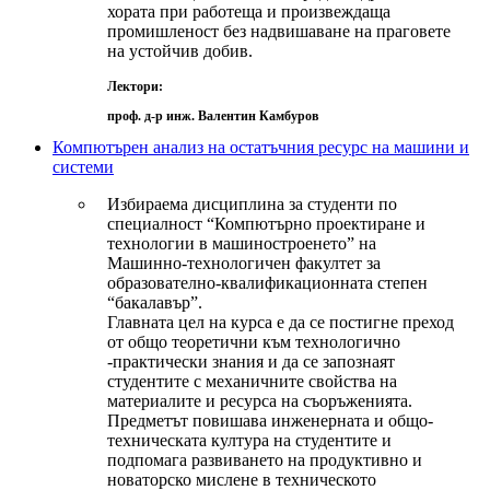
хората при работеща и произвеждаща
промишленост без надвишаване на праговете
на устойчив добив.
Лектори:
проф. д-р инж. Валентин Камбуров
Компютърен анализ на остатъчния ресурс на машини и
системи
Избираема дисциплина за студенти по
специалност “Компютърно проектиране и
технологии в машиностроенето” на
Машинно-технологичен факултет за
образователно-квалификационната степен
“бакалавър”.
Главната цел на курса е да се постигне преход
от общо теоретични към технологично
-практически знания и да се запознаят
студентите с механичните свойства на
материалите и ресурса на съоръженията.
Предметът повишава инженерната и общо-
техническата култура на студентите и
подпомага развиването на продуктивно и
новаторско мислене в техническото