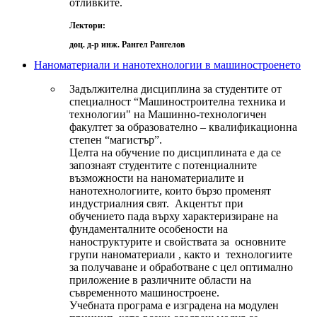
отливките.
Лектори:
доц. д-р инж. Рангел Рангелов
Наноматериали и нанотехнологии в машиностроенето
Задължителна дисциплина за студентите от
специалност “Машиностроителна техника и
технологии" на Машинно-технологичен
факултет за образователно – квалификационна
степен “магистър”.
Целта на обучение по дисциплината е да се
запознаят студентите с потенциалните
възможности на наноматериалите и
нанотехнологиите, които бързо променят
индустриалния свят. Акцентът при
обучението пада върху характеризиране на
фундаменталните особености на
наноструктурите и свойствата за основните
групи наноматериали , както и технологиите
за получаване и обработване с цел оптимално
приложение в различните области на
съвременното машиностроене.
Учебната програма е изградена на модулен