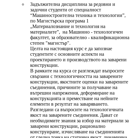
Задължителна дисциплина за редовни и
задочни студенти от специалност
“Машиностроителна техника и технологии”,
по Магистърска програма 1
„Материалознание и технология на
материалите”, на Машинно - технологичен
факултет, за образователно - квалификационна
степен "магистър".
Целта на настоящия курс е да запознае
студентите с основните аспекти на
проектирането и производството на заварени
конструкции.
В рамките на курса се разглеждат въпросите
свързани с технологичността на заварените
конструкции, якостните оценки на заварените
съединения, причините за получаване на
вътрешни напрежения, деформиране на
конструкцията и преместване на нейните
елементи в резултат на заваряването.
Разгледани са въпросите на технологичната
якост на заварените съединения. Дават се
необходимите знания за избор на материали за
заварени конструкции, рационално
конструиране, изчисляване на съединенията
от гледна точка на статична якост, динамична