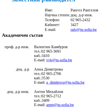
Име:
Рангел Рангелов
Научна степен:
доц. д-р инж.
Телефон:
02 965-2432
Кабинет:
3427
E-mail:
rafo@tu-sofia.bg
Академичен състав
проф. д-р инж.
Валентин Камбуров
тел.:02 965-3691
каб.:3410
E-mail:
vvk@tu-sofia.bg
доц. д-р
Анна Димитрова
тел.:02 965-2706
каб.:3530
E-mail:
a_dimitrova@tu-sofia.bg
доц. д-р инж.
Антон Михайлов
тел.:02 965-2712
каб.:3409
E-mail:
amm@tu-sofia.bg