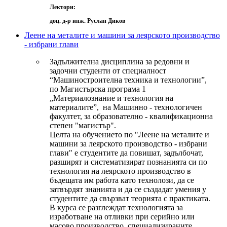
Лектори:
доц. д-р инж. Руслан Диков
Леене на металите и машини за леярското производство
- избрани глави
Задължителна дисциплина за редовни и
задочни студенти от специалност
“Машиностроителна техника и технологии”,
по Магистърска програма 1
„Материалознание и технология на
материалите”, на Машинно - технологичен
факултет, за образователно - квалификационна
степен "магистър".
Целта на обучението по "Леене на металите и
машини за леярското производство - избрани
глави" е студентите да повишат, задълбочат,
разширят и систематизират познанията си по
технология на леярското производство в
бъдещата им работа като технолози, да се
затвърдят знанията и да се създадат умения у
студентите да свързват теорията с практиката.
В курса се разглеждат технологията за
изработване на отливки при серийно или
масово производство, специализираните