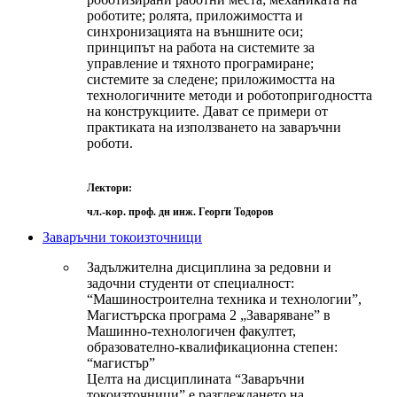
роботите; ролята, приложимостта и
синхронизацията на външните оси;
принципът на работа на системите за
управление и тяхното програмиране;
системите за следене; приложимостта на
технологичните методи и роботопригодността
на конструкциите. Дават се примери от
практиката на използването на заваръчни
роботи.
Лектори:
чл.-кор. проф. дн инж. Георги Тодоров
Заваръчни токоизточници
Задължителна дисциплина за редовни и
задочни студенти от специалност:
“Машиностроителна техника и технологии”,
Магистърска програма 2 „Заваряване” в
Машинно-технологичен факултет,
образователно-квалификационна степен:
“магистър”
Целта на дисциплината “Заваръчни
токоизточници” е разглеждането на