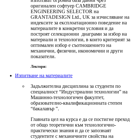
използват огромна база данни чрез
оригинален софтуер CAMBRIDGE
ENGINEERING SELECTOR на
GRANTADESIGN Ltd., UK за изчисляване на
индексите за експлоатационно поведение на
материалите в конкретни условия и да
построят селекционни диаграми за избор на
материали и технологии, в които критерият за
оптимален избор е съотношението на
механични, физични, икономични и други
показатели.
Лектори:
Изпитване на материалите
Задължителна дисциплина за студенти по
специалност “Индустриални технологии” на
Машинно-технологичен факултет,
образователно-квалификационната степен
“бакалавър ”.
Главната цел на курса е да се постигне преход
от общо теоретични към технологично-
практически знания и да се запознаят
студентите с механичните свойства на