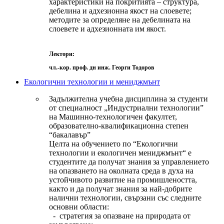
характеристики на покритията – структура,
дебелина и адхезионна якост на слоевете;
методите за определяне на дебелината на
слоевете и адхезионната им якост.
Лектори:
чл.-кор. проф. дн инж. Георги Тодоров
Екологични технологии и мениджмънт
Задължителна учебна дисциплина за студенти
от специалност „Индустриални технологии”
на Машинно-технологичен факултет,
образователно-квалификационна степен
“бакалавър”
Целта на обучението по “Екологични
технологии и екологичен мениджмънт“ е
студентите да получат знания за управлението
на опазването на околната среда в духа на
устойчивото развитие на промишлеността,
както и да получат знания за най-добрите
налични технологии, свързани със следните
основни области:
- стратегия за опазване на природата от