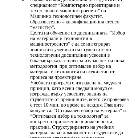
специалност “Компютърно проектиране и
технологии в машиностроенето” на
Машинно-технологичен факултет,
образователно – квалификационна степен
“магистър”.
Целта на обучение по дисциплината “Избор
на материали и технологии в
машиностроенето” е да се интегрират
знанията и уменията на студентите по
технологични дисциплини усвоени в
бакалавърската степен за изучаване на нова
методология при оптимален избор на
материал и технология на всеки етап от
процеса на проектиране.
Учебната програма е изградена на модулен
принцип, като всеки следващ модул се
изгражда върху усвоените знания на
студентите от предишните, което се проверява
с тест 10 мин. по време на лекция. Главните
модули са: “Оптимален избор на материал” и
“Оптимален избор на технология” за
конкретно приложение в инженерната
практика. Структурирането на учебния
материал дава възможност на студентите да