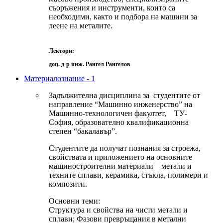
съоръжения и инструменти, които са
необходими, както и подбора на машини за
леене на металите.
Лектори:
доц. д-р инж. Рангел Рангелов
Материалознание - 1
Задължителна дисциплина за студентите от
направление “Машинно инженерство” на
Машинно-технологичен факултет, ТУ-
София, образователно квалификационна
степен “бакалавър”.
Студентите да получат познания за строежа,
свойствата и приложението на основните
машиностроителни материали – метали и
техните сплави, керамика, стъкла, полимери и
композити.
Основни теми:
Структура и свойства на чисти метали и
сплави; Фазови превръщания в метални