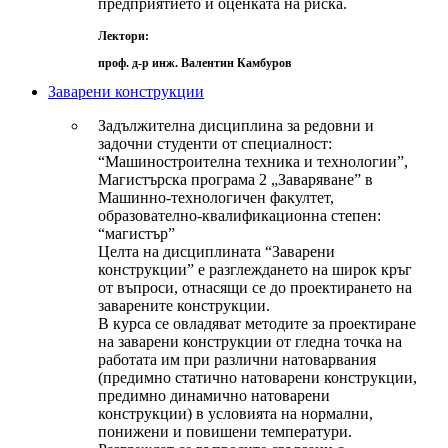
предприятието и оценката на риска.
Лектори:
проф. д-р инж. Валентин Камбуров
Заварени конструкции
Задължителна дисциплина за редовни и
задочни студенти от специалност:
“Машиностроителна техника и технологии”,
Магистърска програма 2 „Заваряване” в
Машинно-технологичен факултет,
образователно-квалификационна степен:
“магистър”
Целта на дисциплината “Заварени
конструкции” е разглеждането на широк кръг
от въпроси, отнасящи се до проектирането на
заварените конструкции.
В курса се овладяват методите за проектиране
на заварени конструкции от гледна точка на
работата им при различни натоварвания
(предимно статично натоварени конструкции,
предимно динамично натоварени
конструкции) в условията на нормални,
понижени и повишени температури.