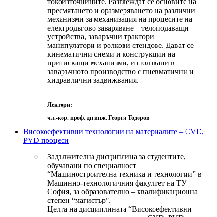
токоизточниците. Разглеждат се основите на
пресмятането и оразмеряването на различни
механизми за механизация на процесите на
електродъгово заваряване – телоподаващи
устройства, заваръчни трактори,
манипулатори и ролкови стендове. Дават се
кинематични снеми и конструкции на
притискащи механизми, използвани в
заваръчното производство с пневматични и
хидравлични задвижвания.
Лектори:
чл.-кор. проф. дн инж. Георги Тодоров
Високоефективни технологии на материалите – CVD,
PVD процеси
Задължителна дисциплина за студентите,
обучавани по специалност
“Машиностроителна техника и технологии” в
Машинно-технологичния факултет на ТУ –
София, за образователно – квалификационна
степен “магистър”.
Целта на дисциплината “Високоефективни