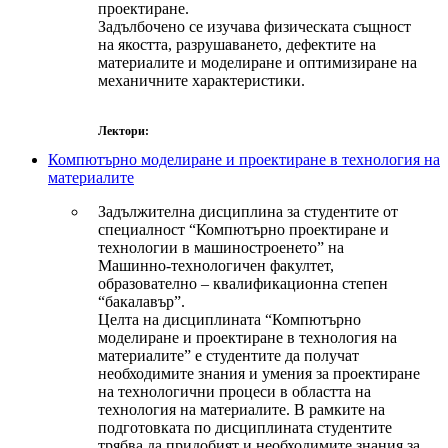
проектиране.
Задълбочено се изучава физическата същност
на якостта, разрушаването, дефектите на
материалите и моделиране и оптимизиране на
механичните характеристики.
Лектори:
Компютърно моделиране и проектиране в технология на
материалите
Задължителна дисциплина за студентите от
специалност “Компютърно проектиране и
технологии в машиностроенето” на
Машинно-технологичен факултет,
образователно – квалификационна степен
“бакалавър”.
Целта на дисциплината “Компютърно
моделиране и проектиране в технология на
материалите” е студентите да получат
необходимите знания и умения за проектиране
на технологични процеси в областта на
технология на материалите. В рамките на
подготовката по дисциплината студентите
трябва да придобият и необходимите знания за