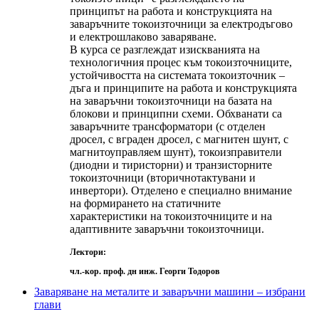
принципът на работа и конструкцията на
заваръчните токоизточници за електродъгово
и електрошлаково заваряване.
В курса се разглеждат изискванията на
технологичния процес към токоизточниците,
устойчивостта на системата токоизточник –
дъга и принципите на работа и конструкцията
на заваръчни токоизточници на базата на
блокови и принципни схеми. Обхванати са
заваръчните трансформатори (с отделен
дросел, с вграден дросел, с магнитен шунт, с
магнитоуправляем шунт), токоизправители
(диодни и тиристорни) и транзисторните
токоизточници (вторичнотактувани и
инвертори). Отделено е специално внимание
на формирането на статичните
характеристики на токоизточниците и на
адаптивните заваръчни токоизточници.
Лектори:
чл.-кор. проф. дн инж. Георги Тодоров
Заваряване на металите и заваръчни машини – избрани
глави