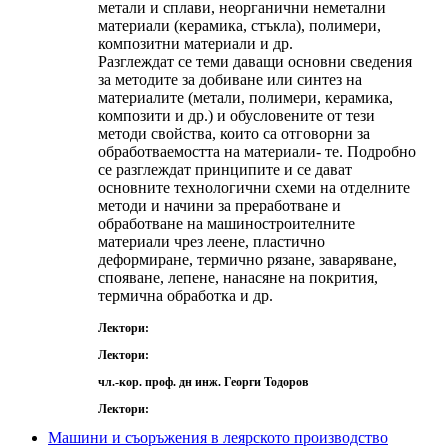
метали и сплави, неорганични неметални
материали (керамика, стъкла), полимери,
композитни материали и др.
Разглеждат се теми даващи основни сведения
за методите за добиване или синтез на
материалите (метали, полимери, керамика,
композити и др.) и обусловените от тези
методи свойства, които са отговорни за
обработваемостта на материали- те. Подробно
се разглеждат принципите и се дават
основните технологични схеми на отделните
методи и начини за преработване и
обработване на машиностроителните
материали чрез леене, пластично
деформиране, термично рязане, заваряване,
спояване, лепене, нанасяне на покрития,
термична обработка и др.
Лектори:
Лектори:
чл.-кор. проф. дн инж. Георги Тодоров
Лектори:
Машини и съоръжения в леярското производство