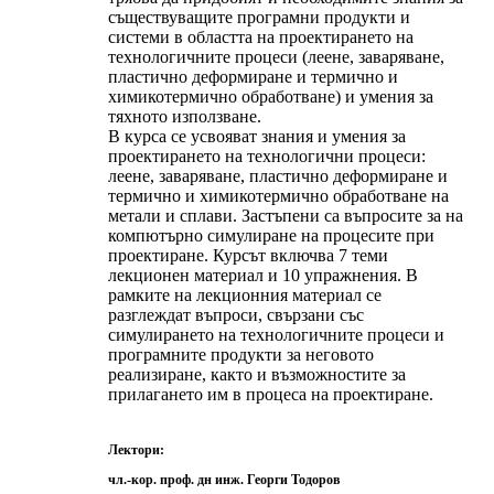
съществуващите програмни продукти и
системи в областта на проектирането на
технологичните процеси (леене, заваряване,
пластично деформиране и термично и
химикотермично обработване) и умения за
тяхното използване.
В курса се усвояват знания и умения за
проектирането на технологични процеси:
леене, заваряване, пластично деформиране и
термично и химикотермично обработване на
метали и сплави. Застъпени са въпросите за на
компютърно симулиране на процесите при
проектиране. Курсът включва 7 теми
лекционен материал и 10 упражнения. В
рамките на лекционния материал се
разглеждат въпроси, свързани със
симулирането на технологичните процеси и
програмните продукти за неговото
реализиране, както и възможностите за
прилагането им в процеса на проектиране.
Лектори:
чл.-кор. проф. дн инж. Георги Тодоров