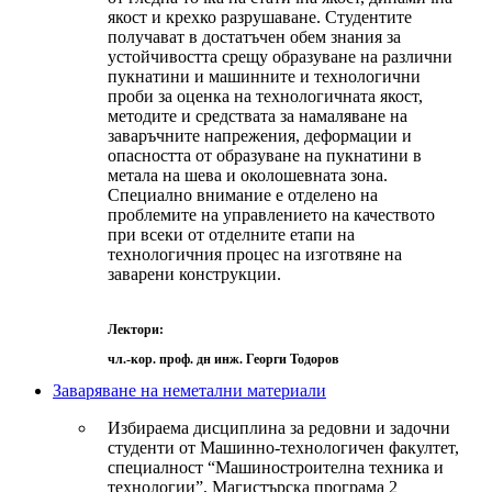
якост и крехко разрушаване. Студентите
получават в достатъчен обем знания за
устойчивостта срещу образуване на различни
пукнатини и машинните и технологични
проби за оценка на технологичната якост,
методите и средствата за намаляване на
заваръчните напрежения, деформации и
опасността от образуване на пукнатини в
метала на шева и околошевната зона.
Специално внимание е отделено на
проблемите на управлението на качеството
при всеки от отделните етапи на
технологичния процес на изготвяне на
заварени конструкции.
Лектори:
чл.-кор. проф. дн инж. Георги Тодоров
Заваряване на неметални материали
Избираема дисциплина за редовни и задочни
студенти от Машинно-технологичен факултет,
специалност “Машиностроителна техника и
технологии”, Магистърска програма 2