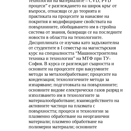
технологии на материалите – CVD, PVD
процеси” е разглеждането на широк кръг от
въпроси, отнасящи се до теорията и
практиката на процесите за нанасяне на
покрития и модифициране свойствата на
повърхнините, обобщаването им в стройна
система от знания, базиращи се на последните
новости в областта на технологиите.
Дисциплината се изучава като задължителна
от студентите в I семестър на магистърския
курс на специалността “Машиностроителна
техника и технологии” на МТФ при ТУ-
София. В курса се разглеждат същността и
основите на процесите при вакуумните
методи за металообработване; процесите на
кондензация; технологичните методи за
изпаряване; подготовката на повърхнините;
основните видове електрически газов разряд и
използването им в технологиите за
материалообработване; взаимодействието на
активните частици на плазмата с
повърхността; процеси и технологии за
плазменно обработване на неорганични
материали; плазмено обработване на
полимерни материали; основните