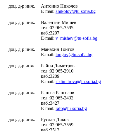
доц. д-р инж.
Антонио Николов
E-mail:
anikolov@tu-sofia.bg
доц. д-р инж.
Валентин Мишев
тел.:02 965-3595
каб.:3207
E-mail:
v_mishev@tu-sofia.bg
доц. д-р инж.
Манахил Тонгов
E-mail:
tongov@tu-sofia.bg
доц. д-р инж.
Райна Димитрова
тел.:02 965-2910
каб.:3209
E-mail:
r_dimitrova@tu-sofia.bg
доц. д-р инж.
Рангел Рангелов
тел.:02 965-2432
каб.:3427
E-mail:
rafo@tu-sofia.bg
доц. д-р инж.
Руслан Диков
тел.:02 965-3559
каб.:3513