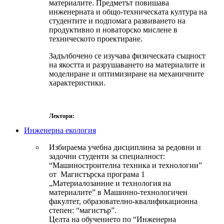
материалите. Предметът повишава
инженерната и общо-техническата култура на
студентите и подпомага развиването на
продуктивно и новаторско мислене в
техническото проектиране.
Задълбочено се изучава физическата същност
на якостта и разрушаването на материалите и
моделиране и оптимизиране на механичните
характеристики.
Лектори:
Инженерна екология
Избираема учебна дисциплина за редовни и
задочни студенти за специалност:
“Машиностроителна техника и технологии”
от Магистърска програма 1
„Материалозанние и технология на
материалите” в Машинно-технологичен
факултет, образователно-квалификационна
степен: “магистър”.
Целта на обучението по “Инженерна