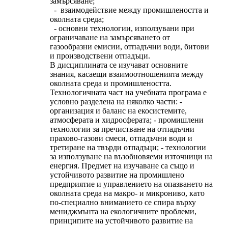
замърсяване;
- взаимодействие между промишлеността и
околната среда;
- основни технологии, използувани при
ограничаване на замърсяването от
газообразни емисии, отпадъчни води, битови
и производствени отпадъци.
В дисциплината се изучават основните
знания, касаещи взаимоотношенията между
околната среда и промишлеността.
Технологичната част на учебната програма е
условно разделена на няколко части: -
организация и баланс на екосистемите,
атмосферата и хидросферата; - промишлени
технологии за пречистване на отпадъчни
прахово-газови смеси, отпадъчни води и
третиране на твърди отпадъци; - технологии
за използуване на възобновяеми източници на
енергия. Предмет на изучаване са също и
устойчивото развитие на промишлено
предприятие и управлението на опазването на
околната среда на макро- и микрониво, като
по-специално вниманието се спира върху
мениджмънта на екологичните проблеми,
принципите на устойчивото развитие на