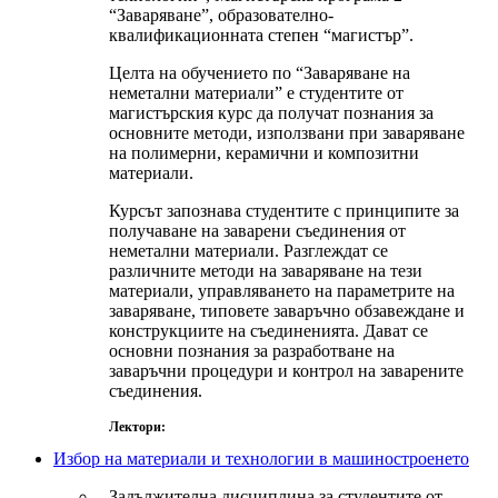
“Заваряване”, образователно-
квалификационната степен “магистър”.
Целта на обучението по “Заваряване на
неметални материали” е студентите от
магистърския курс да получат познания за
основните методи, използвани при заваряване
на полимерни, керамични и композитни
материали.
Курсът запознава студентите с принципите за
получаване на заварени съединения от
неметални материали. Разглеждат се
различните методи на заваряване на тези
материали, управляването на параметрите на
заваряване, типовете заваръчно обзавеждане и
конструкциите на съединенията. Дават се
основни познания за разработване на
заваръчни процедури и контрол на заварените
съединения.
Лектори:
Избор на материали и технологии в машиностроенето
Задължителна дисциплина за студентите от