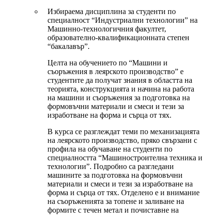
Избираема дисциплина за студенти по
специалност “Индустриални технологии” на
Машинно-технологичния факултет,
образователно-квалификационната степен
“бакалавър”.
Целта на обучението по “Машини и
съоръжения в леярското производство” е
студентите да получат знания в областта на
теорията, конструкцията и начина на работа
на машини и съоръжения за подготовка на
формовъчни материали и смеси и тези за
изработване на форма и сърца от тях.
В курса се разглеждат теми по механизацията
на леярското производство, пряко свързани с
профила на обучаване на студенти по
специалността “Машиностроителна техника и
технологии”. Подробно са разгледани
машините за подготовка на формовъчни
материали и смеси и тези за изработване на
форма и сърца от тях. Отделено е и внимание
на съоръженията за топене и заливане на
формите с течен метал и почиставне на