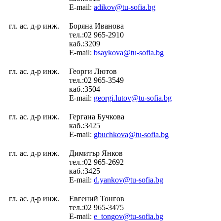
E-mail:
adikov@tu-sofia.bg
гл. ас. д-р инж.
Боряна Иванова
тел.:02 965-2910
каб.:3209
E-mail:
bsaykova@tu-sofia.bg
гл. ас. д-р инж.
Георги Лютов
тел.:02 965-3549
каб.:3504
E-mail:
georgi.lutov@tu-sofia.bg
гл. ас. д-р инж.
Гергана Бучкова
каб.:3425
E-mail:
gbuchkova@tu-sofia.bg
гл. ас. д-р инж.
Димитър Янков
тел.:02 965-2692
каб.:3425
E-mail:
d.yankov@tu-sofia.bg
гл. ас. д-р инж.
Евгений Тонгов
тел.:02 965-3475
E-mail:
e_tongov@tu-sofia.bg