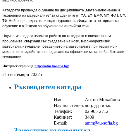
машиностроенето”.
Катедрата провежда обучение по дисциплината „Материалознание и
технология на материалите” за студентите от ФА, ЕФ, ЕМФ, МФ, ФИТ, СФ,
ТФ. Нейни преподаватели водят курсове във Факултета по германско
обучение и в Отдела за обучение на английски език.
Научно-изследователската работа на катедрата е насочена към
проблемите, свързани със създаване на нови, високоефективни
материали; изучаване поведението на материалите при термично и
механично въздействие и създаване на ефективни металообработващи
технологии.
Интернет страница:
http://mtm.tu-sofia.bg/
21 септември 2022 г.
Ръководител катедра
Име:
Антон Михайлов
Научна степен:
доц. д-р инж.
Телефон:
02 965-2712
Кабинет:
3409
E-mail:
amm@tu-sofia.bg
Заместник ръководител