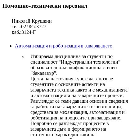
Помощно-технически персонал
Николай Крушкин
тел.:02 965-3727
каб.:3124-Г
Автоматизация и роботизация в заваряването
Избираема дисциплина за студенти по
специалност “Индустриални технологии”,
образователно-квалификационна степен
“бакалавър”.
Целта на настоящия курс е да запознае
студентите с основните аспекти на
заваръчната техника както и с механизацията
и автоматизацията на заваръчните процеси.
Разглеждат се теми даващи основни сведения
за работата на заваръчните токоизточници,
средствата за механизация, автоматизация и
роботизация на процесите при заваряване.
Подробно се разглеждат процесите в
заваръчната дъга и формирането на
статичните характеристики на