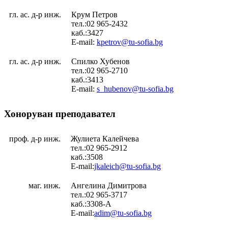
гл. ас. д-р инж.
Крум Петров
тел.:02 965-2432
каб.:3427
E-mail:
kpetrov@tu-sofia.bg
гл. ас. д-р инж.
Спилко Хубенов
тел.:02 965-2710
каб.:3413
E-mail:
s_hubenov@tu-sofia.bg
Хоноруван преподавател
проф. д-р инж.
Жулиета Калейчева
тел.:02 965-2912
каб.:3508
E-mail:
jkaleich@tu-sofia.bg
маг. инж.
Ангелина Димитрова
тел.:02 965-3717
каб.:3308-А
E-mail:
adim@tu-sofia.bg