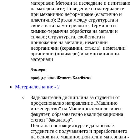
материали; Методи за изследване и изпитване
на материалите; Поведение на материалите
при механично деформиране (еластично и
пластично); Връзка между структурата и
свойствата на материалите; Термична и
химико-термична обработка на метали и
сплави; Структурата, свойствата и
приложение на метални, неметални
неорганични (керамики, стъкла), неметални
органични (полимери) и композиционни
материали .
Лектори:
проф. д-р инж. Жулиета Калейчева
Материалознание - 2
Задължителна дисциплина за студенти от
професионално направление „Машинно
инженерство” на Машинно-технологичен
факултет, образователно квалификационна
степен “бакалавър”.
Целта на настоящия курс е да запознае
студентите с получаването и преработването
на основните машиностроителни материали -