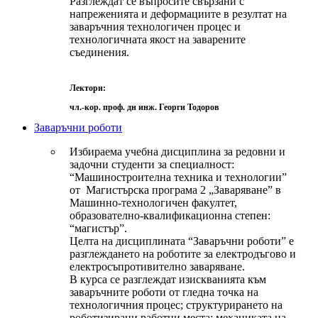
Разглеждат се въпросите свързани с
напреженията и деформациите в резултат на
заваръчния технологичен процес и
технологичната якост на заварените
съединения.
Лектори:
чл.-кор. проф. дн инж. Георги Тодоров
Заваръчни роботи
Избираема учебна дисциплина за редовни и
задочни студенти за специалност:
“Машиностроителна техника и технологии”
от Магистърска програма 2 „Заваряване” в
Машинно-технологичен факултет,
образователно-квалификационна степен:
“магистър”.
Целта на дисциплината “Заваръчни роботи” е
разглеждането на роботите за електродъгово и
електросъпротивително заваряване.
В курса се разглеждат изискванията към
заваръчните роботи от гледна точка на
технологичния процес; структурирането на
роботизирани работни места; механиката на