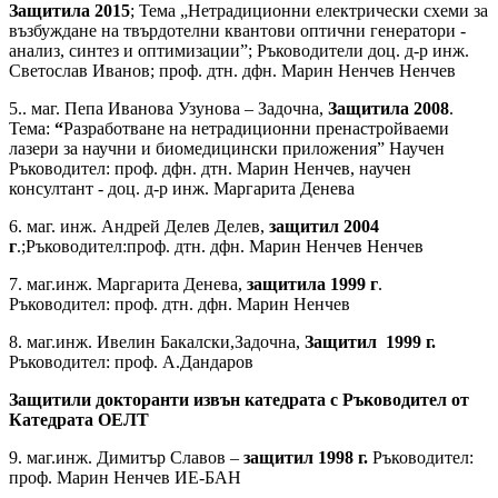
Защитила 2015
; Тема „Нетрадиционни електрически схеми за
възбуждане на твърдотелни квантови оптични генератори -
анализ, синтез и оптимизации”; Ръководители доц. д-р инж.
Светослав Иванов; проф. дтн. дфн. Марин Ненчев Ненчев
5.. маг. Пепа Иванова Узунова – Задочна,
Защитила 2008
.
Тема:
“
Разработване на нетрадиционни пренастройваеми
лазери за научни и биомедицински приложения” Научен
Ръководител: проф. дфн. дтн. Марин Ненчев, научен
консултант - доц. д-р инж. Маргарита Денева
6. маг. инж. Андрей Делев Делев,
защитил 2004
г
.;Ръководител:проф. дтн. дфн. Марин Ненчев Ненчев
7. маг.инж. Маргарита Денева,
защитила 1999 г
.
Ръководител: проф. дтн. дфн. Марин Ненчев
8. маг.инж. Ивелин Бакалски,Задочна,
Защитил 1999 г.
Ръководител: проф. А.Дандаров
Защитили докторанти извън катедрата с Ръководител от
Катедрата ОЕЛТ
9. маг.инж. Димитър Славов –
защитил 1998 г.
Ръководител:
проф. Марин Ненчев ИЕ-БАН