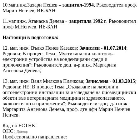
10.маг.инж.Захари Пешев –
защитил-1994
, Ръководител проф.
Марин Ненчев, ИЕ-БАН
11.маг.инж. Атанаска Делева -
защитила 1992 г
. Ръководител
проф.М.Ненчев, ИЕ-БАН
Настоящи в подготовка:
12. маг. инж. Вълко Пенев Казаков;
Зачислен - 01.07.2014
;
Редовна; В процес; Тема „Мултиканални квантово-
електронни устройства на кондензирани среди и
приложения”; Ръководител: доц. д-р инж. Маргарита
Ангелова Денева;
13. маг. инж. Ваня Милкова Плачкова;
Зачислена - 01.03.2015;
Редовна; НЕ; В процес; Тема „Създаване на лазерни и
оптоелектронни инсталации за изследване на биомедицински
обекти във ветеринарната медицина и здравеопазването,
включително и приложения”; Ръководители: доц. д-р инж.
Маргарита Ангелова Денева, проф. дтн дфн Марин Ненчев
Ненчев.
Код по ЕСТНК:
ОНС:
Доктор
Професионално направление: