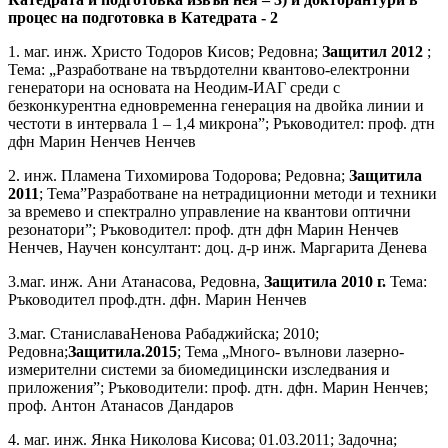
процес на подготовка в Катедрата - 2
1. маг. инж. Христо Тодоров Кисов; Редовна;
Защитил 2012
;
Тема: „Разработване на твърдотелни квантово-електронни
генератори на основата на Неодим-ИАГ среди с
безконкурентна едновременна генерация на двойка линии и
честоти в интервала 1 – 1,4 микрона”; Ръководител: проф. дтн
дфн Марин Ненчев Ненчев
2. инж. Пламена Тихомирова Тодорова; Редовна;
Защитила
2011
; Тема”Разработване на нетрадиционни методи и техники
за времево и спектрално управление на квантови оптични
резонатори”; Ръководител: проф. дтн дфн Марин Ненчев
Ненчев, Научен консултант: доц. д-р инж. Маргарита Денева
3.маг. инж. Ани Атанасова, Редовна,
Защитила 2010 г.
Тема:
Ръководител проф.дтн. дфн. Марин Ненчев
3.маг. СтаниславаНенова Рабаджийска; 2010;
Редовна;
Защитила.2015
; Тема „Много- вълнови лазерно-
измерителни системи за биомедицински изследвания и
приложения”; Ръководители: проф. дтн. дфн. Марин Ненчев;
проф. Антон Атанасов Дандаров
4. маг. инж. Янка Николова Кисова; 01.03.2011; Задочна;