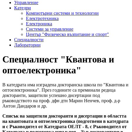
Управление
Катедри
Компютърни системи и технологии
Електротехника
Електроника
Системи за управление
Център "Физическо възпитание и спорт"
Специалности
Лаборатории
Специалност "Квантова и
оптоелектроника"
В катедрата има изградена докторанска школа по "Квантова и
оптоелектроника". През годините са преминали редица
докторанти, защитили успешно дисертации под
ръководството на проф. дфн дтн Марин Ненчев, проф. д-р
Антон Дандаров и др.
Списък на защитили докторанти и дисертации в областта
на квантовата и оптоелектроника
(подготвени в катедрата
и с Ръководител от Катедрата ОЕЛТ - 8, с Ръководител от
Катедрата и подготовка извън нея – 3) и докторантури в