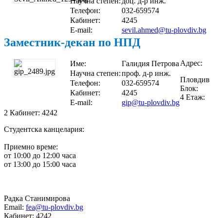
Научна степен:
доц. д-р инж.
Телефон:
032-659574
Кабинет:
4245
E-mail:
sevil.ahmed@tu-plovdiv.bg
Заместник-декан по НПД
Адрес:
Име:
Галидия Петрова
Научна степен:
проф. д-р инж.
Пловдив
Телефон:
032-659574
Блок:
Кабинет:
4245
4 Етаж:
E-mail:
gip@tu-plovdiv.bg
2 Кабинет: 4242
Студентска канцелария:
Приемно време:
от 10:00 до 12:00 часа
от 13:00 до 15:00 часа
Радка Станимирова
Email:
fea@tu-plovdiv.bg
Кабинет: 4242