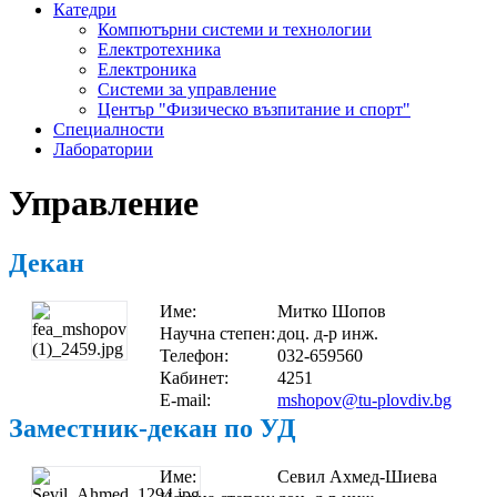
Катедри
Компютърни системи и технологии
Електротехника
Електроника
Системи за управление
Център "Физическо възпитание и спорт"
Специалности
Лаборатории
Управление
Декан
Име:
Митко Шопов
Научна степен:
доц. д-р инж.
Телефон:
032-659560
Кабинет:
4251
E-mail:
mshopov@tu-plovdiv.bg
Заместник-декан по УД
Име:
Севил Ахмед-Шиева