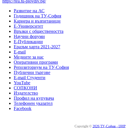
https://fea.tu-plovdiv.bg/
Развитие на АС
Годишник на ТУ-София
Кариера и възпитаници
Е-Университет
Връзки с обществеността
Научни форуми
Е-Публикации
Еразъм харта 2021-2027
E-mail
Медиите за нас
Оперативни програми
Репозиториум на ТУ-София
Публични търгове
Е-mail Студенти
YouTube
СОПКОНИ
Издателство
Профил на купувача
Телефонен указател
Facebook
Copyright ©
2026 ТУ-София - ЦИР