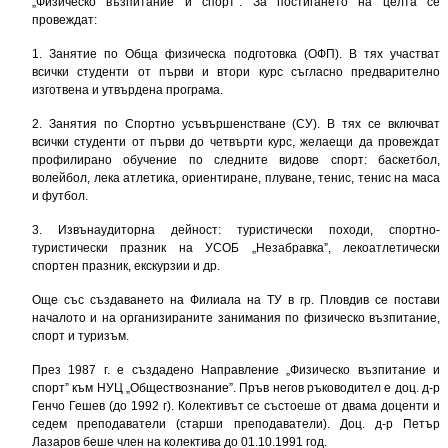
„Физическо възпитание и спорт”. За постигането на целта се
провеждат:
1. Занятие по Обща физическа подготовка (ОФП). В тях участват
всички студенти от първи и втори курс съгласно предварително
изготвена и утвърдена програма.
2. Занятия по Спортно усъвършенстване (СУ). В тях се включват
всички студенти от първи до четвърти курс, желаещи да провеждат
профилирано обучение по следните видове спорт: баскетбол,
волейбол, лека атлетика, ориентиране, плуване, тенис, тенис на маса
и футбол.
3. Извънаудиторна дейност: туристически походи, спортно-
туристически празник на УСОБ „Незабравка”, лекоатлетически
спортен празник, екскурзии и др.
Още със създаването на Филиала на ТУ в гр. Пловдив се постави
началото и на организираните занимания по физическо възпитание,
спорт и туризъм.
През 1987 г. е създадено Направление „Физическо възпитание и
спорт” към НУЦ „Обществознание”. Пръв негов ръководител е доц. д-р
Генчо Гешев (до 1992 г). Колективът се състоеше от двама доценти и
седем преподаватели (старши преподаватели). Доц. д-р Петър
Лазаров беше член на колектива до 01.10.1991 год.