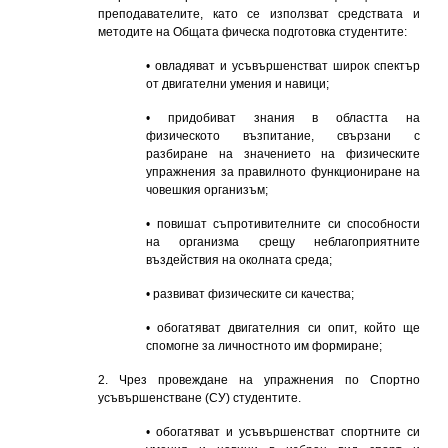
преподавателите, като се използват средствата и
методите на Общата фическа подготовка студентите:
• овладяват и усъвършенстват широк спектър
от двигателни умения и навици;
• придобиват знания в областта на
физическото възпитание, свързани с
разбиране на значението на физическите
упражнения за правилното функциониране на
човешкия организъм;
• повишат съпротивителните си способности
на организма срещу неблагоприятните
въздействия на околната среда;
• развиват физическите си качества;
• обогатяват двигателния си опит, който ще
спомогне за личностното им формиране;
2. Чрез провеждане на упражнения по Спортно
усъвършенстване (СУ) студентите.
• обогатяват и усъвършенстват спортните си