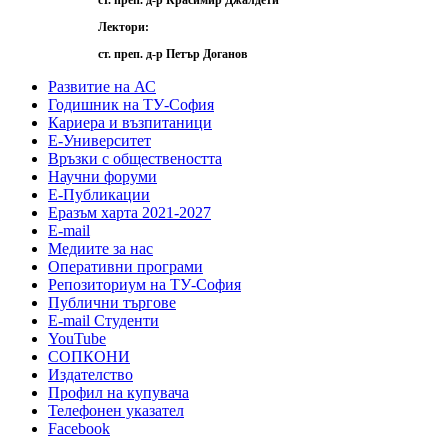
ст. преп. д-р Красимир Джалдети
Лектори:
ст. преп. д-р Петър Доганов
Развитие на АС
Годишник на ТУ-София
Кариера и възпитаници
Е-Университет
Връзки с обществеността
Научни форуми
Е-Публикации
Еразъм харта 2021-2027
E-mail
Медиите за нас
Оперативни програми
Репозиториум на ТУ-София
Публични търгове
Е-mail Студенти
YouTube
СОПКОНИ
Издателство
Профил на купувача
Телефонен указател
Facebook