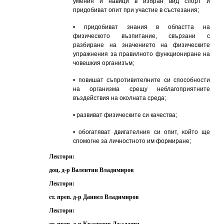
умения и навици в избран вид спорт и
придобиват опит при участие в състезания;
• придобиват знания в областта на
физическото възпитание, свързани с
разбиране на значението на физическите
упражнения за правилното функциониране на
човешкия организъм;
• повишат съпротивителните си способности
на организма срещу неблагоприятните
въздействия на околната среда;
• развиват физическите си качества;
• обогатяват двигателния си опит, който ще
спомогне за личностното им формиране;
Лектори:
доц. д-р Валентин Владимиров
Лектори:
ст. преп. д-р Даниел Владимиров
Лектори: