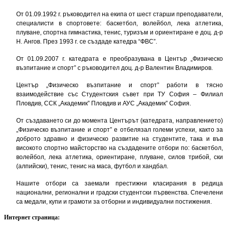
От 01.09.1992 г. ръководител на екипа от шест старши преподаватели,
специалисти в спортовете: баскетбол, волейбол, лека атлетика,
плуване, спортна гимнастика, тенис, туризъм и ориентиране е доц. д-р
Н. Ангов. През 1993 г. се създаде катедра “ФВС”.
От 01.09.2007 г. катедрата е преобразувана в Център „Физическо
възпитание и спорт” с ръководител доц. д-р Валентин Владимиров.
Център „Физическо възпитание и спорт” работи в тясно
взаимодействие със Студентския съвет при ТУ София – Филиал
Пловдив, ССК „Академик” Пловдив и АУС „Академик” София.
От създаването си до момента Центърът (катедрата, направлението)
„Физическо възпитание и спорт” е отбелязал големи успехи, както за
доброто здравно и физическо развитие на студентите, така и във
високото спортно майсторство на създадените отбори по: баскетбол,
волейбол, лека атлетика, ориентиране, плуване, силов трибой, ски
(алпийски), тенис, тенис на маса, футбол и хандбал.
Нашите отбори са заемали престижни класирания в редица
национални, регионални и градски студентски първенства. Спечелени
са медали, купи и грамоти за отборни и индивидуални постижения.
Интернет страница: