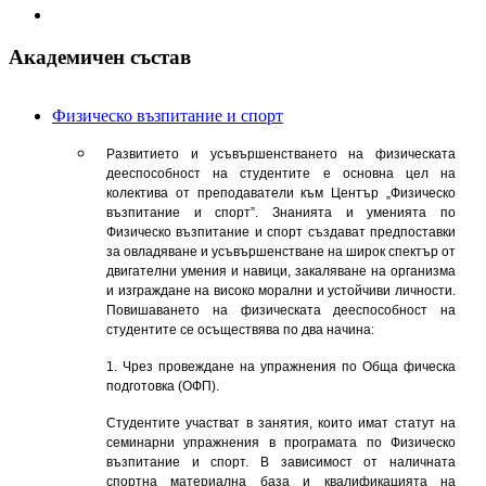
Академичен състав
Физическо възпитание и спорт
Развитието и усъвършенстването на физическата
дееспособност на студентите е основна цел на
колектива от преподаватели към Център „Физическо
възпитание и спорт”. Знанията и уменията по
Физическо възпитание и спорт създават предпоставки
за овладяване и усъвършенстване на широк спектър от
двигателни умения и навици, закаляване на организма
и изграждане на високо морални и устойчиви личности.
Повишаването на физическата дееспособност на
студентите се осъществява по два начина:
1. Чрез провеждане на упражнения по Обща фическа
подготовка (ОФП).
Студентите участват в занятия, които имат статут на
семинарни упражнения в програмата по Физическо
възпитание и спорт. В зависимост от наличната
спортна материална база и квалификацията на