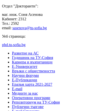
Отдел "Докторанти":
маг. инж. Соня Асенова
Кабинет: 2312
Тел.: 2592
email:
sasenova@tu-sofia.bg
Уеб страница:
phd.tu-sofia.bg
Развитие на АС
Годишник на ТУ-София
Кариера и възпитаници
Е-Университет
Връзки с обществеността
Научни форуми
Е-Публикации
Еразъм харта 2021-2027
E-mail
Медиите за нас
Оперативни програми
Репозиториум на ТУ-София
Публични търгове