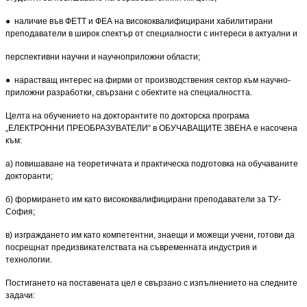
● наличие във ФЕТТ и ФЕА на висококвалифицирани хабилитирани
преподаватели в широк спектър от специалности с интереси в актуални и
перспективни научни и научноприложни области;
● нарастващ интерес на фирми от производствения сектор към научно-
приложни разработки, свър­зани с обектите на специалността.
Целта на обучението на докторантите по докторска програма
„ЕЛЕКТРОННИ ПРЕОБРАЗУВАТЕЛИ“ в ОБУЧАВАЩИТЕ ЗВЕНА е насочена
към:
а) повишаване на теоретичната и практическа подготовка на обучаваните
докторанти;
б) формирането им като висококвалифицирани преподаватели за ТУ-
София;
в) изграждането им като компетентни, знаещи и можещи учени, готови да
посрещнат предизвикател­ствата на съвременната индустрия и
технологии.
Постигането на поставената цел е свързано с изпълнението на следните
задачи: