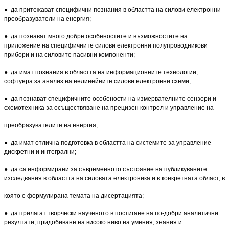
● да притежават специфични познания в областта на силови електронни
преобразуватели на енергия;
● да познават много добре особеностите и възможностите на
приложение на специфичните силови електронни полупроводникови
прибори и на силовите пасивни компоненти;
● да имат познания в областта на информационните технологии,
софтуера за анализ на нелинейните силови електронни схеми;
● да познават специфичните особености на измервателните сензори и
схемотехника за осъществяване на прецизен контрол и управление на
преобразувателите на енергия;
● да имат отлична подготовка в областта на системите за управление –
дискретни и интегрални;
● да са информирани за съвременното състояние на публикуваните
изследвания в областта на силовата електроника и в конкретната област, в
която е формулирана темата на дисертацията;
● да прилагат творчески наученото в постигане на по-добри аналитични
резултати, придобиване на високо ниво на умения, знания и