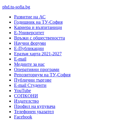
phd.tu-sofia.bg
Развитие на АС
Годишник на ТУ-София
Кариера и възпитаници
Е-Университет
Връзки с обществеността
Научни форуми
Е-Публикации
Еразъм харта 2021-2027
E-mail
Медиите за нас
Оперативни програми
Репозиториум на ТУ-София
Публични търгове
Е-mail Студенти
YouTube
СОПКОНИ
Издателство
Профил на купувача
Телефонен указател
Facebook