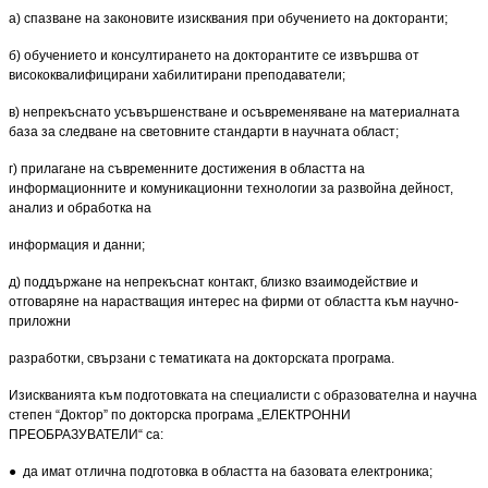
а) спазване на законовите изисквания при обучението на докторанти;
б) обучението и консултирането на докторантите се извършва от
висококвалифицирани хабилитирани преподаватели;
в) непрекъснато усъвършенстване и осъвременяване на материалната
база за следване на световните стандарти в научната област;
г) прилагане на съвременните достижения в областта на
информационните и комуникационни техно­логии за развойна дейност,
анализ и обработка на
информация и данни;
д) поддържане на непрекъснат контакт, близко взаимодействие и
отговаряне на нарастващия интерес на фирми от областта към научно-
приложни
разработки, свързани с тематиката на докторската прог­рама.
Изискванията към подготовката на специалисти с образователна и научна
степен “Доктор” по докторска програма „ЕЛЕКТРОННИ
ПРЕОБРАЗУВАТЕЛИ“ са:
● да имат отлична подготовка в областта на базовата електроника;