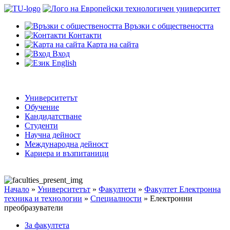
Връзки с обществеността
Контакти
Карта на сайта
Вход
English
Университетът
Обучение
Кандидатстване
Студенти
Научна дейност
Международна дейност
Кариера и възпитаници
Начало
»
Университетът
»
Факултети
»
Факултет Електронна
техника и технологии
»
Специалности
»
Електронни
преобразуватели
За факултета