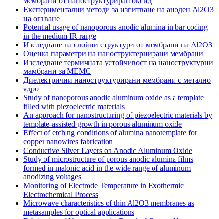
мембрани от наноструктуриран оксид
Експериментални методи за изпитване на аноден Al2O3
на огъване
Potential usage of nanoporous anodic alumina in bar coding
in the medium IR range
Изследване на слойни структури от мембрани на Al2O3
Оценка параметри на наноструктернирани мембрани
Изследване термичната устойчивост на наноструктурни
мамбрани за МЕМС
Диелектрични наноструктурирани мембрани с метално
ядро
Study of nanoporous anodic aluminum oxide as a template
filled with piezoelectric materials
An approach for nanostructuring of piezoelectric materials by
template-assisted growth in porous aluminum oxide
Effect of etching conditions of alumina nanotemplate for
copper nanowires fabrication
Conductive Silver Layers on Anodic Aluminum Oxide
Study of microstructure of porous anodic alumina films
formed in malonic acid in the wide range of aluminum
anodizing voltages
Monitoring of Electrode Temperature in Exothermic
Electrochemical Process
Microwave characteristics of thin Al2O3 membranes as
metasamples for optical applications