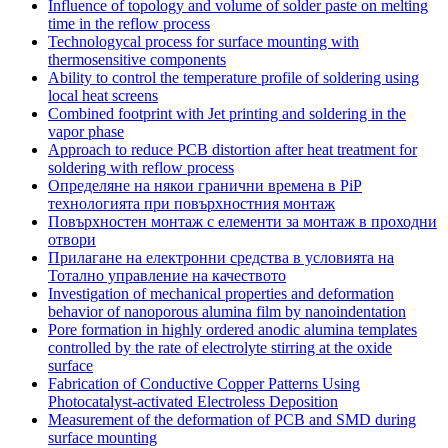
Influence of topology and volume of solder paste on melting
time in the reflow process
Technologycal process for surface mounting with
thermosensitive components
Ability to control the temperature profile of soldering using
local heat screens
Combined footprint with Jet printing and soldering in the
vapor phase
Approach to reduce PCB distortion after heat treatment for
soldering with reflow process
Определяне на някои гранични времена в PiP
технологията при повърхностния монтаж
Повърхностен монтаж с елементи за монтаж в проходни
отвори
Прилагане на електронни средства в условията на
Тотално управление на качеството
Investigation of mechanical properties and deformation
behavior of nanoporous alumina film by nanoindentation
Pore formation in highly ordered anodic alumina templates
controlled by the rate of electrolyte stirring at the oxide
surface
Fabrication of Conductive Copper Patterns Using
Photocatalyst-activated Electroless Deposition
Measurement of the deformation of PCB and SMD during
surface mounting