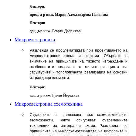
Лектори:
проф. д-р инж. Мария Александрова-Пандиева
Лектори:
доц. д-р инж. Георги Добриков
Микроелектроника
Разглежда се проблематиката при проектирането на
микроелектронни схеми и системи. Обърнато е
внимание на принципите на тяхното изграждане и
особеностите свързани с миниатюризацията на
структурите и топологичната реализация на основни
изграждащи елементи.
Лектори:
доц. д-р инж. Румен Йорданов
Микроелектронна схемотехника
Студентите се запознават със схемотехничните
възможности, които осигуряват съвременните
технологии за интегрални схеми. Разглеждат се
принципите на микросхемотехниката на цифровите и