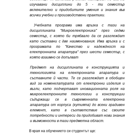
изучавани дисциплини до 5 - ти семестър
включително и придобитите умения и знания във
всички учебни и производствени практики.
Учебната програма има връзка с тази на
дисциплината "Микроелектроника" през седми
семестър, с която би трябвало да се разглеждат
като съставни с две наименования. Има връзка и с
програмата по "Качество и надеждност на
електронната апаратура" през шести семестър, с
която взаимно се допълват
Предмет на дисциплината е конструкцията и
технологията на електронната апаратура и
съставните й части. Те се разглеждат в обобщен
вид за номенклатурата от електронни изделия и
възли, като подчертават иновационната роля на
микроелектронните технологии и конструкции
съдържащи се в съвременната електронна
апаратура от корпуса (кутията) до
всеки градивен
елемент, като в съответствие със своите
потребности и интереси да придобиват нови знания
и възможности в тази предметна област.
В края на обучението си студентът ще: