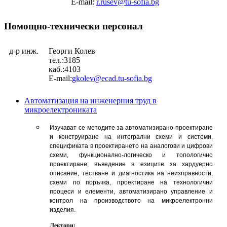
E-mail:
r.rusev@tu-sofia.bg
Помощно-технически персонал
д-р инж.
Георги Колев
тел.:3185
каб.:4103
E-mail:
gkolev@ecad.tu-sofia.bg
Автоматизация на инженерния труд в
микроелектрониката
Изучават се методите за автоматизирано проектиране
и конструиране на интегрални схеми и системи,
спецификата в проектирането на аналогови и цифрови
схеми, функционално-логическо и топологично
проектиране, въведение в езиците за хардуерно
описание, тестване и диагностика на неизправности,
схеми по поръчка, проектиране на технологични
процеси и елементи, автоматизирано управление и
контрол на производството на микроелектронни
изделия.
Лектори: