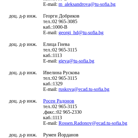
E-mail:
m_aleksandrova@tu-sofia.bg
доц. д-р инж.
Георги Добриков
тел.:02 965-3085
каб.:1000-В
E-mail:
georgi_hd@tu-sofia.bg
доц. д-р инж.
Елица Гиева
тел.:02 965-3115
каб.:1113
E-mail:
gieva@tu-sofia.bg
доц. д-р инж.
Ивелина Рускова
тел.:02 965-3115
каб.:1329
E-mail:
ruskova@ecad.tu-sofia.bg
доц. д-р инж.
Росен Радонов
тел.:02 965-3115
,факс.:02 965-2330
каб.:1113
E-mail:
Rossen.Radonov@ecad.tu-sofia.bg
доц. д-р инж.
Румен Йорданов