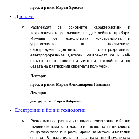
проф. д-р инж. Марин Христов
Дисплеи
Разглеждат се основните характеристики и
технологичната реализация на дисплейните прибори.
Изучават се технологията, конструкцията и
управлението на плазмените,
електролуминесцентните, електрохромните,
електрофорезните дисплеи. Разглеждат се и най-
новите, т.нар. органични дисплеи, разработени на
базата на разтворими спрегнати полимери.
Лектори:
проф. д-р инж. Мария Александрова-Пандиева
Лектори:
доц. д-р инж. Георги Добриков
Електронни и йонни технологии
Разглеждат се различните видове електронно и йонно
лъчеви системи за отлагане и ецване на тънки слоеве
също така топене и рафиниране на метали и метални
сплави. В програмата е засегната проблематиката