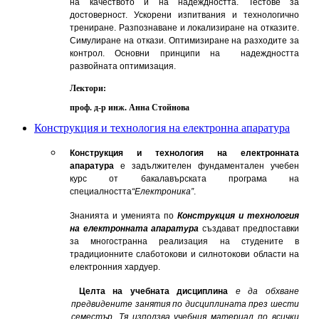
на качеството и на надеждността. Тестове за
достоверност. Ускорени изпитвания и технологично
трениране. Разпознаване и локализиране на отказите.
Симулиране на откази. Оптимизиране на разходите за
контрол. Основни принципи на надеждността
развойната оптимизация.
Лектори:
проф. д-р инж. Анна Стойнова
Конструкция и технология на електронна апаратура
Конструкция и технология на електронната
апаратура
е задължителен фундаментален учебен
курс от бакалавърската програма на
специалността
“Електроника”
.
Знанията и уменията по
Конструкция и технология
на електронната апаратура
създават предпоставки
за многостранна реализация на студените в
традиционните слаботокови и силнотокови области на
електронния хардуер.
Целта на учебната дисциплина
е да обхване
предвидените занятия по дисциплината през шести
семестър. Тя използва учебния материал по всички