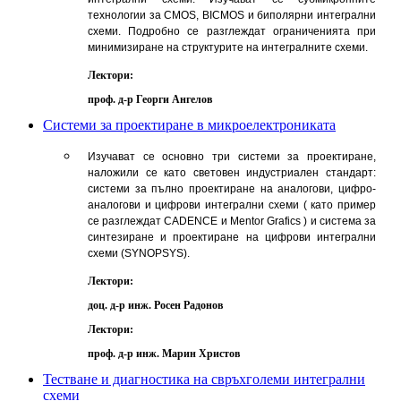
технологии за CMOS, BICMOS и биполярни интегрални
схеми. Подробно се разглеждат ограниченията при
минимизиране на структурите на интегралните схеми.
Лектори:
проф. д-р Георги Ангелов
Системи за проектиране в микроелектрониката
Изучават се основно три системи за проектиране,
наложили се като световен индустриален стандарт:
системи за пълно проектиране на аналогови, цифро-
аналогови и цифрови интегрални схеми ( като пример
се разглеждат CADENCE и Mentor Grafics ) и система за
синтезиране и проектиране на цифрови интегрални
схеми (SYNOPSYS).
Лектори:
доц. д-р инж. Росен Радонов
Лектори:
проф. д-р инж. Марин Христов
Тестване и диагностика на свръхголеми интегрални
схеми