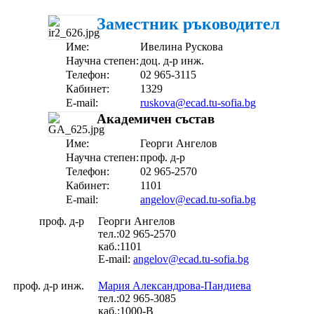
Заместник ръководител
Име:
Ивелина Рускова
Научна степен:
доц. д-р инж.
Телефон:
02 965-3115
Кабинет:
1329
E-mail:
ruskova@ecad.tu-sofia.bg
Академичен състав
Име:
Георги Ангелов
Научна степен:
проф. д-р
Телефон:
02 965-2570
Кабинет:
1101
E-mail:
angelov@ecad.tu-sofia.bg
проф. д-р
Георги Ангелов
тел.:02 965-2570
каб.:1101
E-mail:
angelov@ecad.tu-sofia.bg
проф. д-р инж.
Мария Александрова-Пандиева
тел.:02 965-3085
каб.:1000-В