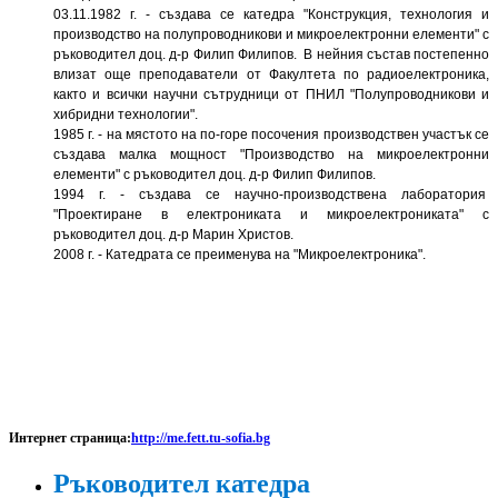
03.11.1982 г. - създава се катедра "Конструкция, технология и
производство на полупроводникови и микроелектронни елементи" с
ръководител доц. д-р Филип Филипов. В нейния състав постепенно
влизат още преподаватели от Факултета по радиоелектроника,
както и всички научни сътрудници от ПНИЛ "Полупроводникови и
хибридни технологии".
1985 г. - на мястото на по-горе посочения производствен участък се
създава малка мощност "Производство на микроелектронни
елементи" с ръководител доц. д-р Филип Филипов.
1994 г. - създава се научно-производствена лаборатория
"Проектиране в електрониката и микроелектрониката" с
ръководител доц. д-р Марин Христов.
2008 г. - Катедрата се преименува на "Микроелектроника".
Интернет страница:
http://me.fett.tu-sofia.bg
Ръководител катедра