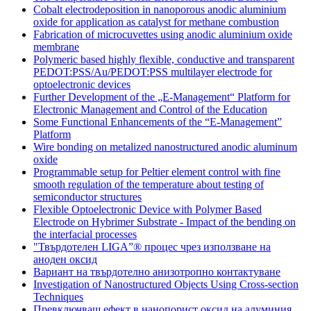
Cobalt electrodeposition in nanoporous anodic aluminium
oxide for application as catalyst for methane combustion
Fabrication of microcuvettes using anodic aluminium oxide
membrane
Polymeric based highly flexible, conductive and transparent
PEDOT:PSS/Au/PEDOT:PSS multilayer electrode for
optoelectronic devices
Further Development of the „E-Management“ Platform for
Electronic Management and Control of the Education
Some Functional Enhancements of the “E-Management”
Platform
Wire bonding on metalized nanostructured anodic aluminum
oxide
Programmable setup for Peltier element control with fine
smooth regulation of the temperature about testing of
semiconductor structures
Flexible Optoelectronic Device with Polymer Based
Electrode on Hybrimer Substrate - Impact of the bending on
the interfacial processes
"Твърдотелен LIGA”® процес чрез използване на
аноден оксид
Вариант на твърдотелно анизотропно контактуване
Investigation of Nanostructured Objects Using Cross-section
Techniques
Превключващ ефект в нанопорист оксид на алуминия