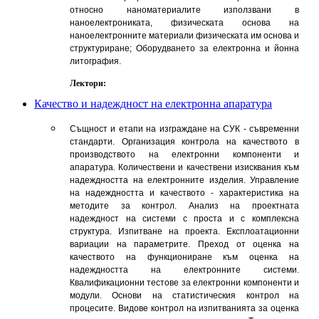
относно наноматериалите използвани в
наноелектрониката, физическата основа на
наноелектронните материали физическата им основа и
структуриране; Оборудването за електронна и йонна
литография.
Лектори:
Качество и надеждност на електронна апаратура
Същност и етапи на изграждане на СУК - съвременни
стандарти. Организация контрола на качеството в
производството на електронни компоненти и
апаратура. Количествени и качествени изисквания към
надеждността на електронните изделия. Управление
на надеждността и качеството - характеристика на
методите за контрол. Анализ на проектната
надеждност на системи с проста и с комплексна
структура. Изпитване на проекта. Експлоатационни
вариации на параметрите. Преход от оценка на
качеството на функциониране към оценка на
надеждността на електронните системи.
Квалификационни тестове за електронни компоненти и
модули. Основи на статистическия контрол на
процесите. Видове контрол на изпитванията за оценка