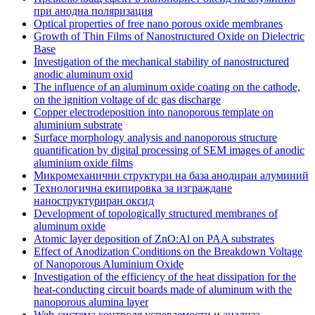
при анодна поляризация
Optical properties of free nano porous oxide membranes
Growth of Thin Films of Nanostructured Oxide on Dielectric
Base
Investigation of the mechanical stability of nanostructured
anodic aluminum oxid
The influence of an aluminum oxide coating on the cathode,
on the ignition voltage of dc gas discharge
Copper electrodeposition into nanoporous template on
aluminium substrate
Surface morphology analysis and nanoporous structure
quantification by digital processing of SEM images of anodic
aluminium oxide films
Микромеханични структури на база анодиран алуминий
Технологична екипировка за изграждане
наноструктуриран оксид
Development of topologically structured membranes of
aluminum oxide
Atomic layer deposition of ZnO:Al on PAA substrates
Effect of Anodization Conditions on the Breakdown Voltage
of Nanoporous Aluminium Oxide
Investigation of the efficiency of the heat dissipation for the
heat-conducting circuit boards made of aluminum with the
nanoporous alumina layer
Web-cистема контроля успеваемости и анализа