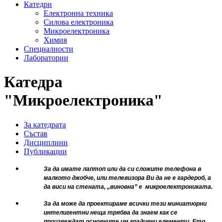
Катедри
Електронна техника
Силова електроника
Микроелектроника
Химия
Специалности
Лаборатории
Катедра
"Микроелектроника"
За катедрата
Състав
Дисциплини
Публикации
За да имате лаптоп или да си сложите телефона в
малкото джобче, или телевизора Ви да не е гардероб, а
да виси на стената, „виновна” е микроелектрониката.
За да може да проектираме всички тези миниатюрни
интелигентни неща трябва да знаем как се
произвеждат основните им градивни елементи. Ето