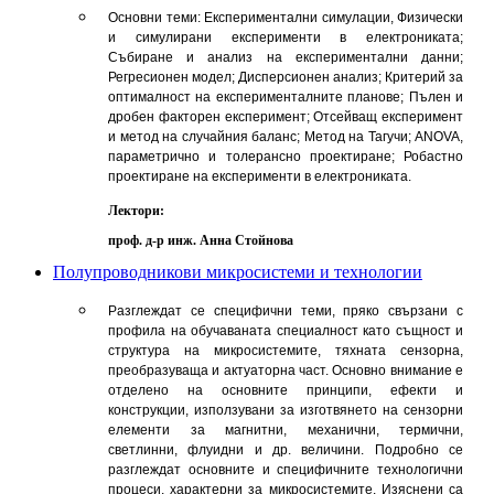
Основни теми: Експериментални симулации, Физически
и симулирани експерименти в електрониката;
Събиране и анализ на експериментални данни;
Регресионен модел; Дисперсионен анализ; Критерий за
оптималност на експерименталните планове; Пълен и
дробен факторен експеримент; Отсейващ експеримент
и метод на случайния баланс; Метод на Тагучи; ANOVA,
параметрично и толерансно проектиране; Робастно
проектиране на експерименти в електрониката.
Лектори:
проф. д-р инж. Анна Стойнова
Полупроводникови микросистеми и технологии
Разглеждат се специфични теми, пряко свързани с
профила на обучаваната специалност като същност и
структура на микросистемите, тяхната сензорна,
преобразуваща и актуаторна част. Основно внимание е
отделено на основните принципи, ефекти и
конструкции, използувани за изготвянето на сензорни
елементи за магнитни, механични, термични,
светлинни, флуидни и др. величини. Подробно се
разглеждат основните и специфичните технологични
процеси, характерни за микросистемите. Изяснени са