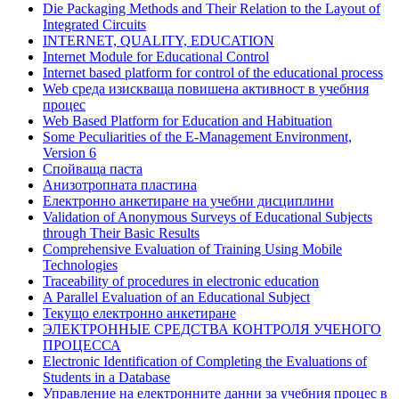
Die Packaging Methods and Their Relation to the Layout of
Integrated Circuits
INTERNET, QUALITY, EDUCATION
Internet Module for Educational Control
Internet based platform for control of the educational process
Web среда изискваща повишена активност в учебния
процес
Web Based Platform for Education and Habituation
Some Peculiarities of the E-Management Environment,
Version 6
Спойваща паста
Анизотропната пластина
Електронно анкетиране на учебни дисциплини
Validation of Anonymous Surveys of Educational Subjects
through Their Basic Results
Comprehensive Evaluation of Training Using Mobile
Technologies
Traceability of procedures in electronic education
A Parallel Evaluation of an Educational Subject
Текущо електронно анкетиране
ЭЛЕКТРОННЫЕ СРЕДСТВА КОНТРОЛЯ УЧЕНОГО
ПРОЦЕССА
Electronic Identification of Completing the Evaluations of
Students in a Database
Управление на електронните данни за учебния процес в