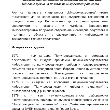
затова е нужно да познаваме микроелектрониката.
Ако се запишете специалност „Микроелектроника” имате
възможност да се запознаете със съвременни технологии и
процеси, които ще Ви помогнат да се реализирате като
специалисти в страната и чужбина. Завършилите
микроелектроника получават съвременна инженерна подготовка и
познания в областта на електронните и информационни
технологии и тяхното приложение.
История на катедрата:
1971 г. - към катедра "Полупроводникова и промишлена
електроника" се създава проблемна научно-изследователска
лаборатория по полупроводникови прибори и полупроводникова
схемотехника с ръководител проф. Йордан Боянов Димитров с три
основни направления. Ръководител на направление
"Полупроводникови прибори" е гл. ас. д-р Филип Филипов.
1976 г. - създава се проблемна научно-изследователска
лаборатория "Полупроводникови и хибридни технологии" с
ръководител доц. д-р Филип Филипов.
1979 г. - към научно-изследователска лаборатория
"Полупроводникови прибори" се създава производствен участък по
"Полупроводникови елементи" към Учебно-експерименталния
завод на ВМЕИ с главен технолог Георги Бочев.