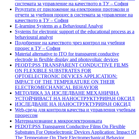
системата за управление на качеството в ТУ – София
Резултати от приложение на електронни протоколи и
отчети за учебния процес в системата за управление на
качеството в ТУ – София
E-learning Systems as a Behavioural Analyst
Systems for electronic support of the educational process as a
behavioural analyst
Подобрение на качеството чрез контрол на учебния
процес в ТУ – София
Material alternative to ITO for transparent conductive
electrode in flexible display and photovoltaic devices
PEODT:PSS TRANSPARENT CONDUCTIVE FILMS
ON FLEXIBLE SUBSTRATES FOR
OPTOELECTRONIC DEVICES APPLICATION:
IMPACT OF THE TEMPERATURE ON THEIR
ELECTROMECHANICAL BEHAVIOR
МЕТОДИКА ЗА ИЗСЛЕДВАНЕ МЕХАНИЧНА
УСТОЙЧИВАСТ НА НАНОСТРУКТУРИРАН ОКСИД
ИЗСЛЕДВАНЕ НА НАНОСТРУКТУРИРАН ОКСИД
Web-среда для контроля качества и управления учебным
процессом
Материалознание в микроелектрониката
PEDOT:PSS Transparent Conductive Films On Flexible
Substrates For Optoelectronic Devices Application: Impact Of
The Temperature On Their Electromechanical Behavior