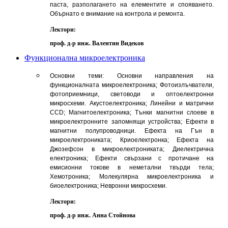
паста, разполагането на елементите и спояването.
Обърнато е внимание на контрола и ремонта.
Лектори:
проф. д-р инж. Валентин Видеков
Функционална микроелектроника
Основни теми: Основни направления на
функционалната микроелектроника; Фотоизлъчватели,
фотоприемници, световоди и оптоелектронни
микросхеми. Акустоелектроника; Линейни и матрични
CCD; Магнитоелектроника; Тънки магнитни слоеве в
микроелектронните запомнящи устройства; Ефекти в
магнитни полупроводници. Ефекта на Гън в
микроелектрониката; Криоелектронка; Ефекта на
Джозефсон в микроелектрониката; Диелектрична
електроника; Ефекти свързани с протичане на
емисионни токове в неметални твърди тела;
Хемотроника; Молекулярна микроелектроника и
биоелектроника; Невронни микросхеми.
Лектори:
проф. д-р инж. Анна Стойнова