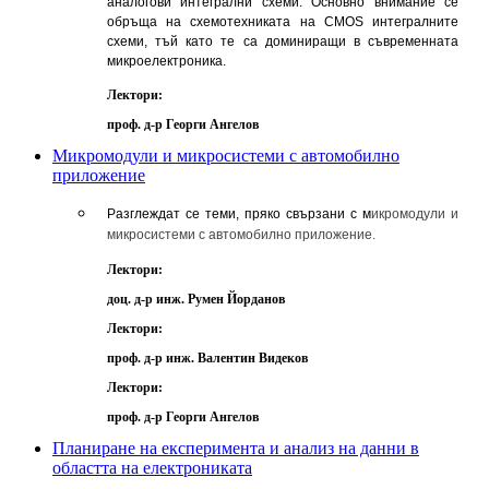
аналогови интегрални схеми. Основно внимание се
обръща на схемотехниката на СМОS интегралните
схеми, тъй като те са доминиращи в съвременната
микроелектроника.
Лектори:
проф. д-р Георги Ангелов
Микромодули и микросистеми с автомобилно
приложение
Разглеждат се теми, пряко свързани с м
икромодули и
микросистеми с автомобилно приложение.
Лектори:
доц. д-р инж. Румен Йорданов
Лектори:
проф. д-р инж. Валентин Видеков
Лектори:
проф. д-р Георги Ангелов
Планиране на експеримента и анализ на данни в
областта на електрониката