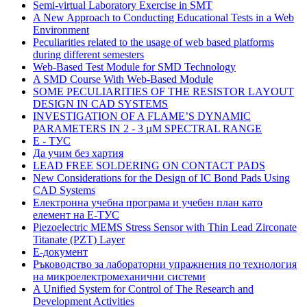
Semi-virtual Laboratory Exercise in SMT
A New Approach to Conducting Educational Tests in a Web
Environment
Peculiarities related to the usage of web based platforms
during different semesters
Web-Based Test Module for SMD Technology
A SMD Course With Web-Based Module
SOME PECULIARITIES OF THE RESISTOR LAYOUT
DESIGN IN CAD SYSTEMS
INVESTIGATION OF A FLAME’S DYNAMIC
PARAMETERS IN 2 - 3 µM SPECTRAL RANGE
Е - ТУС
Да учим без хартия
LEAD FREE SOLDERING ON CONTACT PADS
New Considerations for the Design of IC Bond Pads Using
CAD Systems
Електронна учебна програма и учебен план като
елемент на Е-ТУС
Piezoelectric MEMS Stress Sensor with Thin Lead Zirconate
Titanate (PZT) Layer
Е-документ
Ръководство за лабораторни упражнения по технология
на микроелектромеханични системи
A Unified System for Control of The Research and
Development Activities