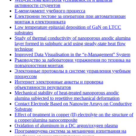
активности студентов
Е-менеджмент учебного процесса
Електронни тестове за оператори при автоматизиран
монтаж в електрониката
Low temperature epitaxial deposition of GaN on LTCC
substrates
Study of thermal conductivity of nanoporous anodic alumina
layer formed in sulphuric acid using steady-state heat flow
technique
Improved Data Visualisation in the “e-Management” System
Ръководство за лабораторни упражнения по техника на
повърхностния монтаж
Электонные протоколы в системе управления учебным
процессом
Интернет электронные анкеты и проверка
объективности результатов
Mechanical stability of heat-treated nanoporous anodic
alumina subjected to repetitive mechanical deformation
Contact Electrode Based on Nanowire Arrays on Conductive
Substrate
Effect of treatment in copper (II) electrolyte on the structure of
a copper/alumina nanocomposite
Oxidation of aluminum in a DC argon/oxygen plasma
Програмируема система за механични изпитвания на