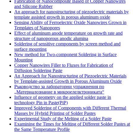
Fabrication of Nanocomposite Based of Copper Nanowires
and Siliconе Rubber
An approach for nanostructuring of piezoelectric materials by
template assisted growth in porous aluminum oxide
Sensing Ability of Ferroelectric Oxide Nanowires Grown in
Templates of Nanopores
Effect of aluminum anode temperature on growth rate and
structure of nanoporous anodic alumina
Soldering of sensitive components by screen method and
surface mounting
New method for Two-component Soldering in Surface
Mounting
Copper Nanowires Filler to Fluxes for Fabrication of
Diffusion Soldering Paste
An Аpproach for Nanostructuring of Piezoelectric Materials
by Template-assisted Growth in Porous Aluminum Oxide
Ръководство за лабораторни упражнения по
„Материалознание в микроелелктрониката“
Influence of geometry on the applied solder paste in
technology Pin in Paste(PiP)
Improved Soldering of Components with Different Thermal
Masses by Hybrid Printing of Solder Pastes
Experimental Study of the Melting of a Solder Paste
Examining the Times for Melting of Different Solder Pastes at
the Same Temperature Profile