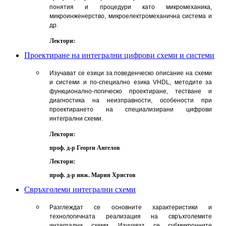
понятия и процедури като микромеханика,
микроинженерство, микроелектромеханична система и
др.
Лектори:
Проектиране на интегрални цифрови схеми и системи
Изучават се езици за поведенческо описание на схеми
и системи и по-специално езика VHDL, методите за
функционално-логическо проектиране, тестване и
диагностика на неизправности, особености при
проектирането на специализирани цифрови
интегрални схеми.
Лектори:
проф. д-р Георги Ангелов
Лектори:
проф. д-р инж. Марин Христов
Свръхголеми интегрални схеми
Разглеждат се основните характеристики и
технологичната реализация на свръхголемите
интегрални схеми. Изучават се субмикронните