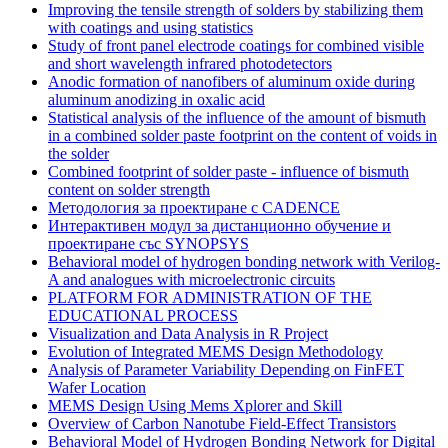
Improving the tensile strength of solders by stabilizing them
with coatings and using statistics
Study of front panel electrode coatings for combined visible
and short wavelength infrared photodetectors
Anodic formation of nanofibers of aluminum oxide during
aluminum anodizing in oxalic acid
Statistical analysis of the influence of the amount of bismuth
in a combined solder paste footprint on the content of voids in
the solder
Combined footprint of solder paste - influence of bismuth
content on solder strength
Методология за проектиране с CADENCE
Интерактивен модул за дистанционно обучение и
проектиране със SYNOPSYS
Behavioral model of hydrogen bonding network with Verilog-
A and analogues with microelectronic circuits
PLATFORM FOR ADMINISTRATION OF THE
EDUCATIONAL PROCESS
Visualization and Data Analysis in R Project
Evolution of Integrated MEMS Design Methodology
Analysis of Parameter Variability Depending on FinFET
Wafer Location
MEMS Design Using Mems Xplorer and Skill
Overview of Carbon Nanotube Field-Effect Transistors
Behavioral Model of Hydrogen Bonding Network for Digital