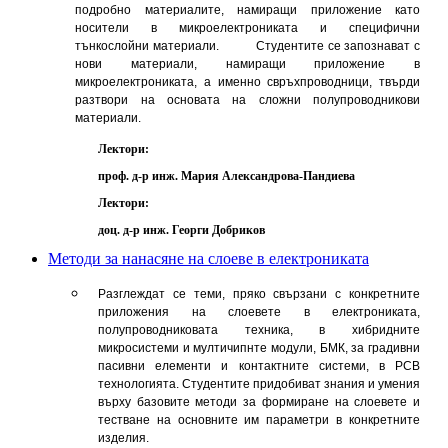
подробно материалите, намиращи приложение като
носители в микроелектрониката и специфични
тънкослойни материали. Студентите се запознават с
нови материали, намиращи приложение в
микроелектрониката, а именно свръхпроводници, твърди
разтвори на основата на сложни полупроводникови
материали.
Лектори:
проф. д-р инж. Мария Александрова-Пандиева
Лектори:
доц. д-р инж. Георги Добриков
Методи за нанасяне на слоеве в електрониката
Разглеждат се теми, пряко свързани с конкретните
приложения на слоевете в електрониката,
полупроводниковата техника, в хибридните
микросистеми и мултичипнте модули, БМК, за градивни
пасивни елементи и контактните системи, в PCB
технологията. Студентите придобиват знания и умения
върху базовите методи за формиране на слоевете и
тестване на основните им параметри в конкретните
изделия.