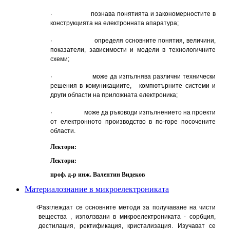
· познава понятията и закономерностите в
конструкцията на електронната апаратура;
· определя основните понятия, величини,
показатели, зависимости и модели в технологичните
схеми;
· може да изпълнява различни технически
решения в комуникациите, компютърните системи и
други области на приложната електроника;
· може да ръководи изпълнението на проекти
от електронното производство в по-горе посочените
области.
Лектори:
Лектори:
проф. д-р инж. Валентин Видеков
Материалознание в микроелектрониката
Разглеждат се основните методи за получаване на чисти
вещества , използвани в микроелектрониката - сорбция,
дестилация, ректификация, кристализация. Изучават се