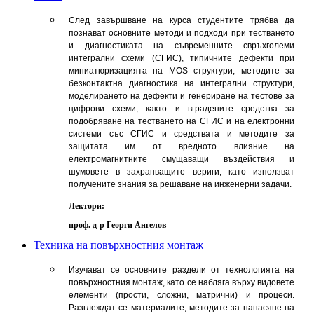
След завършване на курса студентите трябва да
познават основните методи и подходи при тестването
и диагностиката на съвременните свръхголеми
интегрални схеми (СГИС), типичните дефекти при
миниатюризацията на MOS структури, методите за
безконтактна диагностика на интегрални структури,
моделирането на дефекти и генериране на тестове за
цифрови схеми, както и вградените средства за
подобряване на тестването на СГИС и на електронни
системи със СГИС и средствата и методите за
защитата им от вредното влияние на
електромагнитните смущаващи въздействия и
шумовете в захранващите вериги, като използват
получените знания за решаване на инженерни задачи.
Лектори:
проф. д-р Георги Ангелов
Техника на повърхностния монтаж
Изучават се основните раздели от технологията на
повърхностния монтаж, като се набляга върху видовете
елементи (прости, сложни, матрични) и процеси.
Разглеждат се материалите, методите за нанасяне на