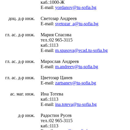
каб.:1000-Ж
E-mail:
yordanov@tu-sofia.bg
доц. д-р инж.
Светозар Андреев
E-mail:
svetozar_a@tu-sofia.bg
гл. ас. д-р инж.
Мария Спасова
тел.:02 965-3115
каб.:1113
E-mail:
m.spasova@ecad.tu-sofia.bg
гл. ас. д-р инж.
Мирослав Андреев
E-mail:
m.andreev@tu-sofia.bg
гл. ас. д-р инж.
Цветозар Цанев
E-mail:
zartsanev@tu-sofia.bg
ас. маг. инж.
Ина Тотева
каб.:1113
E-mail:
ina.toteva@tu-sofia.bg
д-р инж.
Радостин Русев
тел.:02 965-3115
каб.:1113