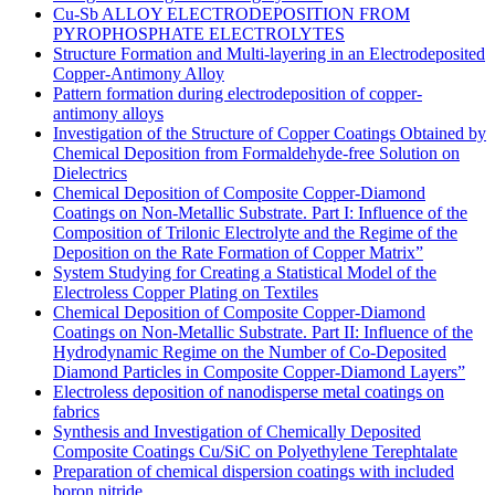
Cu-Sb ALLOY ELECTRODEPOSITION FROM
PYROPHOSPHATE ELECTROLYTES
Structure Formation and Multi-layering in an Electrodeposited
Copper-Antimony Alloy
Pattern formation during electrodeposition of copper-
antimony alloys
Investigation of the Structure of Copper Coatings Obtained by
Chemical Deposition from Formaldehyde-free Solution on
Dielectrics
Chemical Deposition of Composite Copper-Diamond
Coatings on Non-Metallic Substrate. Part I: Influence of the
Composition of Trilonic Electrolyte and the Regime of the
Deposition on the Rate Formation of Copper Matrix”
System Studying for Creating a Statistical Model of the
Electroless Copper Plating on Textiles
Chemical Deposition of Composite Copper-Diamond
Coatings on Non-Metallic Substrate. Part II: Influence of the
Hydrodynamic Regime on the Number of Co-Deposited
Diamond Particles in Composite Copper-Diamond Layers”
Electroless deposition of nanodisperse metal coatings on
fabrics
Synthesis аnd Investigation оf Chemically Deposited
Composite Coatings Cu/SiC оn Polyethylene Terephtalate
Preparation of chemical dispersion coatings with included
boron nitride