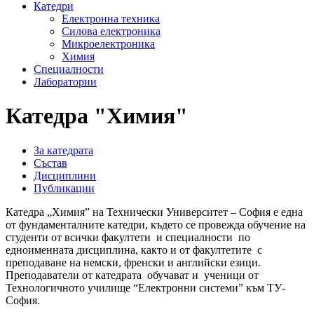
Катедри
Електронна техника
Силова електроника
Микроелектроника
Химия
Специалности
Лаборатории
Катедра "Химия"
За катедрата
Състав
Дисциплини
Публикации
Катедра „Химия” на Технически Университет – София е една
от фундаменталните катедри, където се провежда обучение на
студенти от всички факултети и специалности по
едноименната дисциплина, както и от факултетите с
преподаване на немски, френски и английски езици.
Преподаватели от катедрата обучават и ученици от
Технологичното училище “Електронни системи” към ТУ-
София.