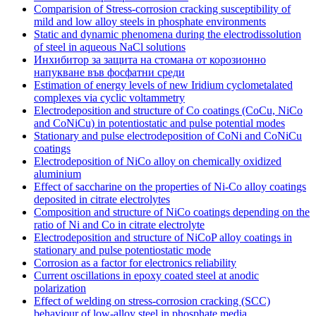
Comparision of Stress-corrosion cracking susceptibility of
mild and low alloy steels in phosphate environments
Static and dynamic phenomena during the electrodissolution
of steel in aqueous NaCl solutions
Инхибитор за защита на стомана от корозионно
напукване във фосфатни среди
Estimation of energy levels of new Iridium cyclometalated
complexes via cyclic voltammetry
Еlectrodeposition and structure of Cо coatings (CoCu, NiCo
and CoNiCu) in potentiostatic and pulse potential modes
Stationary and pulse electrodeposition of CoNi and CoNiCu
coatings
Еlectrodeposition of NiCо alloy on chemically oxidized
aluminium
Effect of saccharine on the properties of Ni-Co alloy coatings
deposited in citrate electrolytes
Composition and structure of NiCо coatings depending on the
ratio of Ni and Co in citrate electrolyte
Electrodeposition and structure of NiCoP alloy coatings in
stationary and pulse potentiostatic mode
Corrosion as a factor for electronics reliability
Current oscillations in epoxy coated steel at anodic
polarization
Еffect of welding on stress-corrosion cracking (SCC)
behaviour of low-alloy steel in phosphate media