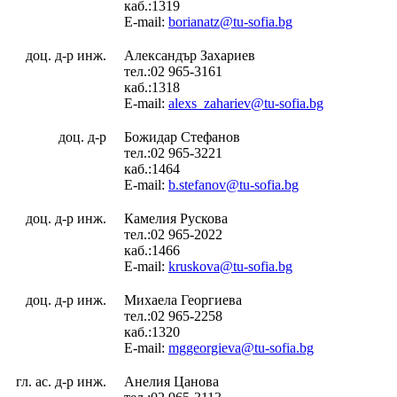
каб.:1319
E-mail:
borianatz@tu-sofia.bg
доц. д-р инж.
Александър Захариев
тел.:02 965-3161
каб.:1318
E-mail:
alexs_zahariev@tu-sofia.bg
доц. д-р
Божидар Стефанов
тел.:02 965-3221
каб.:1464
E-mail:
b.stefanov@tu-sofia.bg
доц. д-р инж.
Камелия Рускова
тел.:02 965-2022
каб.:1466
E-mail:
kruskova@tu-sofia.bg
доц. д-р инж.
Михаела Георгиева
тел.:02 965-2258
каб.:1320
E-mail:
mggeorgieva@tu-sofia.bg
гл. ас. д-р инж.
Анелия Цанова