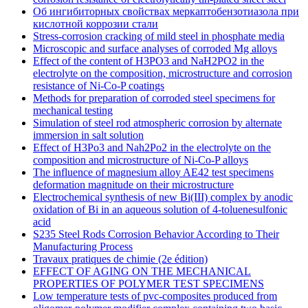
Oб ингибиторных свойствах меркаптобензотиазола при
кислотной коррозии стали
Stress-corrosion cracking of mild steel in phosphate media
Microscopic and surface analyses of corroded Mg alloys
Effect of the content of H3PO3 and NaH2PO2 in the
electrolyte on the composition, microstructure and corrosion
resistance of Ni-Co-P coatings
Methods for preparation of corroded steel specimens for
mechanical testing
Simulation of steel rod atmospheric corrosion by alternate
immersion in salt solution
Effect of H3Po3 and Nah2Po2 in the electrolyte on the
composition and microstructure of Ni-Co-P alloys
The influence of magnesium alloy AE42 test specimens
deformation magnitude on their microstructure
Electrochemical synthesis of new Bi(III) complex by anodic
oxidation of Bi in an aqueous solution of 4-toluenesulfonic
acid
S235 Steel Rods Corrosion Behavior According to Their
Manufacturing Process
Travaux pratiques de chimie (2e édition)
EFFECT OF AGING ON THE MECHANICAL
PROPERTIES OF POLYMER TEST SPECIMENS
Low temperature tests of pvc-composites produced from