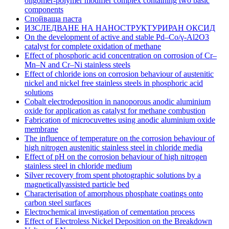
oligomer-polymer modifier complex containing two basic
components
Спойваща паста
ИЗСЛЕДВАНЕ НА НАНОСТРУКТУРИРАН ОКСИД
On the development of active and stable Pd–Co/γ-Al2O3
catalyst for complete oxidation of methane
Effect of phosphoric acid concentration on corrosion of Cr–
Mn–N and Cr–Ni stainless steels
Effect of chloride ions on corrosion behaviour of austenitic
nickel and nickel free stainless steels in phosphoric acid
solutions
Cobalt electrodeposition in nanoporous anodic aluminium
oxide for application as catalyst for methane combustion
Fabrication of microcuvettes using anodic aluminium oxide
membrane
The influence of temperature on the corrosion behaviour of
high nitrogen austenitic stainless steel in chloride media
Effect of pH on the corrosion behaviour of high nitrogen
stainless steel in chloride medium
Silver recovery from spent photographic solutions by a
magneticallyassisted particle bed
Characterisation of amorphous phosphate coatings onto
carbon steel surfaces
Electrochemical investigation of cementation process
Effect of Electroless Nickel Deposition on the Breakdown