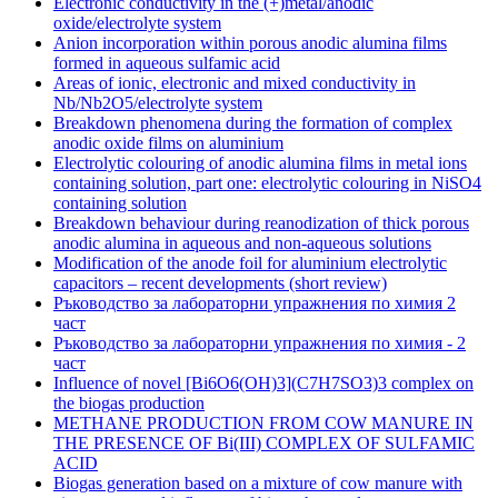
Electronic conductivity in the (+)metal/anodic
oxide/electrolyte system
Anion incorporation within porous anodic alumina films
formed in aqueous sulfamic acid
Areas of ionic, electronic and mixed conductivity in
Nb/Nb2O5/electrolyte system
Breakdown phenomena during the formation of complex
anodic oxide films on aluminium
Electrolytic colouring of anodic alumina films in metal ions
containing solution, part one: electrolytic colouring in NiSO4
containing solution
Breakdown behaviour during reanodization of thick porous
anodic alumina in aqueous and non-aqueous solutions
Modification of the anode foil for aluminium electrolytic
capacitors – recent developments (short review)
Ръководство за лабораторни упражнения по химия 2
част
Ръководство за лабораторни упражнения по химия - 2
част
Influence of novel [Bi6O6(OH)3](C7H7SO3)3 complex on
the biogas production
METHANE PRODUCTION FROM COW MANURE IN
THE PRESENCE OF Bi(III) COMPLEX OF SULFAMIC
ACID
Biogas generation based on a mixture of cow manure with