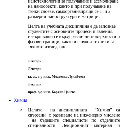
нанотехнологии за получаване и асемблиране
на нанообекти, както и при получаване на
тънки слоеве, самоорганизиращи се 1- и 2-
размерни наноструктури и матрици.
Целта на учебната дисциплина е да запознае
студентите с основните процеси и явления,
извършващи се върху различни повърхности и
фазови граници, както и с някои техники за
тяхното изследване.
Лектори:
Лектори:
гл. ас. д-р инж. Младенка Лукайчева
Лектори:
проф. д-р инж. Боряна Цанева
Химия
Целите на дисциплината “Химия” са
свързани с развиване на инженерно мислене
на бъдещите специалисти по отделните
специалности. Лекционният материал и