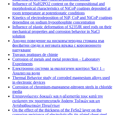
Influence of NaH2PO2 content on the compositional and
morphological characteristics of NiCoP coatings deposited at
room temperature at potentiostatic conditions
Kinetics of electrodeposition of NiP, CoP and NiCoP coatings
depending on sodium hypophosphite concentration
Influence of plastic deformation of S235JR steel rods on their
mechanical properties and corrosion behavior in NaCl
solution
Анодно поведение на нисковъглеродна стомана във
фосфатни среди и неговата връзка с корозионното
напукване
Travaux pratiques de chimie
Corrosion of metals and metal protection – Laboratory
Experiments
Електронни системи за екологичен контрол Част 1 –
Анализ на води
Thermal Behavior study of corroded magnesium alloys used
in electronic devices
Corrosion of chromium-manganese-nitrogen steels in chloride
media
Eπιταχυνόμενες δοκιμές και η αξιοπιστία τους κατά την
εκτίμηση της προστατευτικής δράσης Τοξικών και μη
Αντιδιαβρωτικών Πιγμέντων
On the effect of the thickness of the FeSn2 layer on the
corrosion resistance of electrolytically tin-plated sheet steel