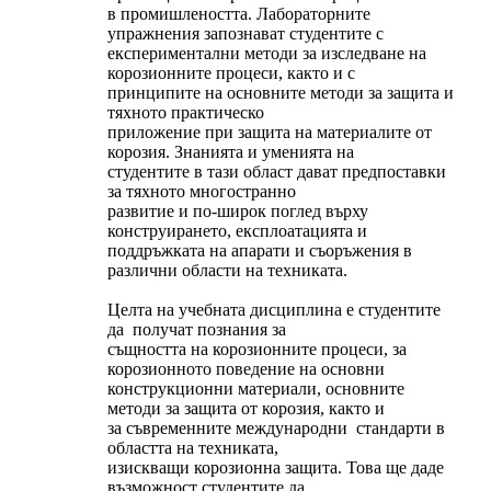
в промишлеността. Лабораторните
упражнения запознават студентите с
експериментални методи за изследване на
корозионните процеси, както и с
принципите на основните методи за защита и
тяхното практическо
приложение при защита на материалите от
корозия. Знанията и уменията на
студентите в тази област дават предпоставки
за тяхното многостранно
развитие и по-широк поглед върху
конструирането, експлоатацията и
поддръжката на апарати и съоръжения в
различни области на техниката.
Целта на учебната дисциплина е студентите
да получат познания за
същността на корозионните процеси, за
корозионното поведение на основни
конструкционни материали, основните
методи за защита от корозия, както и
за съвременните международни стандарти в
областта на техниката,
изискващи корозионна защита. Това ще даде
възможност студентите да