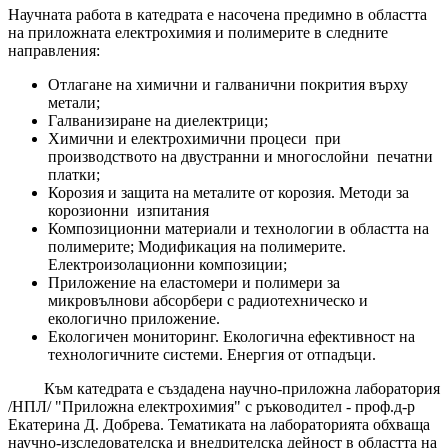
Научната работа в катедрата е насочена предимно в областта
на приложната електрохимия и полимерите в следните
направления:
Отлагане на химични и галванични покрития върху
метали;
Галванизиране на диелектрици;
Химични и електрохимични процеси при
производството на двустранни и многослойни печатни
платки;
Корозия и защита на металите от корозия. Методи за
корозионни изпитания
Композиционни материали и технологии в областта на
полимерите; Модификация на полимерите.
Електроизолационни композиции;
Приложение на еластомери и полимери за
микровълнови абсорбери с радиотехническо и
екологично приложение.
Екологичен мониторинг. Екологична ефективност на
технологичните системи. Енергия от отпадъци.
Към катедрата е създадена научно-приложна лаборатория
/НПЛ/ "Приложна електрохимия" с ръководител - проф.д-р
Екатерина Д. Добрева. Тематиката на лабораторията обхваща
научно-изследователска и внедрителска дейност в областта на