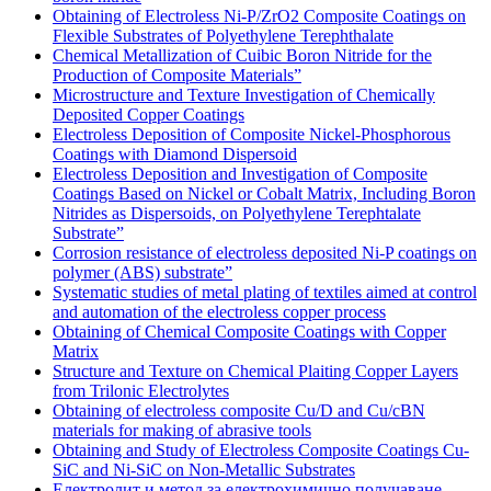
Obtaining of Electroless Ni-P/ZrO2 Composite Coatings on
Flexible Substrates of Polyethylene Terephthalate
Chemical Metallization of Cuibic Boron Nitride for the
Production of Composite Materials”
Microstructure and Texture Investigation of Chemically
Deposited Copper Coatings
Electroless Deposition of Composite Nickel-Phosphorous
Coatings with Diamond Dispersoid
Electroless Deposition and Investigation of Composite
Coatings Based on Nickel or Cobalt Matrix, Including Boron
Nitrides as Dispersoids, on Polyethylene Terephtalate
Substrate”
Corrosion resistance of electroless deposited Ni-P coatings on
polymer (ABS) substrate”
Systematic studies of metal plating of textiles aimed at control
and automation of the electroless copper process
Obtaining of Chemical Composite Coatings with Copper
Matrix
Structure and Texture on Chemical Plaiting Copper Layers
from Trilonic Electrolytes
Obtaining of electroless composite Cu/D and Cu/cBN
materials for making of abrasive tools
Obtaining and Study of Electroless Composite Coatings Cu-
SiC and Ni-SiC on Non-Metallic Substrates
Електролит и метод за електрохимично получаване