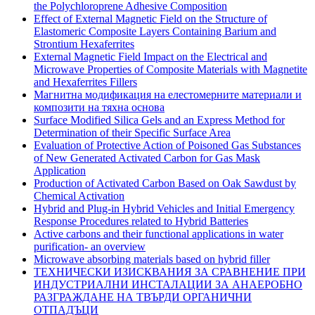
the Polychloroprene Adhesive Composition
Effect of External Magnetic Field on the Structure of
Elastomeric Composite Layers Containing Barium and
Strontium Hexaferrites
External Magnetic Field Impact on the Electrical and
Microwave Properties of Composite Materials with Magnetite
and Hexaferrites Fillers
Магнитна модификация на елестомерните материали и
композити на тяхна основа
Surface Modified Silica Gels and an Express Method for
Determination of their Specific Surface Area
Evaluation of Protective Action of Poisoned Gas Substances
of New Generated Activated Carbon for Gas Mask
Application
Production of Activated Carbon Based on Oak Sawdust by
Chemical Activation
Hybrid and Plug-in Hybrid Vehicles and Initial Emergency
Response Procedures related to Hybrid Batteries
Active carbons and their functional applications in water
purification- an overview
Microwave absorbing materials based on hybrid filler
ТЕХНИЧЕСКИ ИЗИСКВАНИЯ ЗА СРАВНЕНИЕ ПРИ
ИНДУСТРИАЛНИ ИНСТАЛАЦИИ ЗА АНАЕРОБНО
РАЗГРАЖДАНЕ НА ТВЪРДИ ОРГАНИЧНИ
ОТПАДЪЦИ