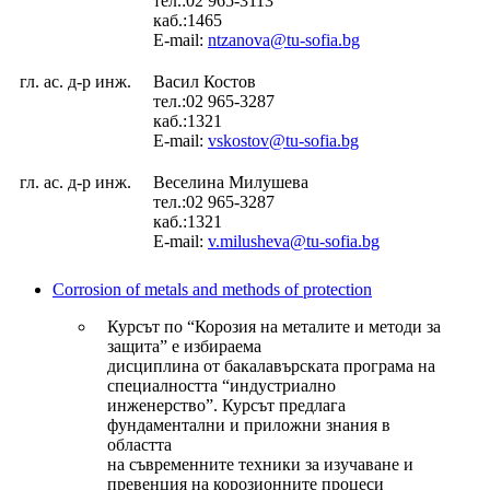
тел.:02 965-3113
каб.:1465
E-mail:
ntzanova@tu-sofia.bg
гл. ас. д-р инж.
Васил Костов
тел.:02 965-3287
каб.:1321
E-mail:
vskostov@tu-sofia.bg
гл. ас. д-р инж.
Веселина Милушева
тел.:02 965-3287
каб.:1321
E-mail:
v.milusheva@tu-sofia.bg
Corrosion of metals and methods of protection
Курсът по “Корозия на металите и методи за
защита” е избираема
дисциплина от бакалавърската програма на
специалността “индустриално
инженерство”. Курсът предлага
фундаментални и приложни знания в
областта
на съвременните техники за изучаване и
превенция на корозионните процеси