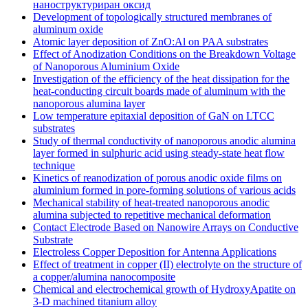
наноструктуриран оксид
Development of topologically structured membranes of
aluminum oxide
Atomic layer deposition of ZnO:Al on PAA substrates
Effect of Anodization Conditions on the Breakdown Voltage
of Nanoporous Aluminium Oxide
Investigation of the efficiency of the heat dissipation for the
heat-conducting circuit boards made of aluminum with the
nanoporous alumina layer
Low temperature epitaxial deposition of GaN on LTCC
substrates
Study of thermal conductivity of nanoporous anodic alumina
layer formed in sulphuric acid using steady-state heat flow
technique
Kinetics of reanodization of porous anodic oxide films on
aluminium formed in pore-forming solutions of various acids
Mechanical stability of heat-treated nanoporous anodic
alumina subjected to repetitive mechanical deformation
Contact Electrode Based on Nanowire Arrays on Conductive
Substrate
Electroless Copper Deposition for Antenna Applications
Effect of treatment in copper (II) electrolyte on the structure of
a copper/alumina nanocomposite
Chemical and electrochemical growth of HydroxyApatite on
3-D machined titanium alloy