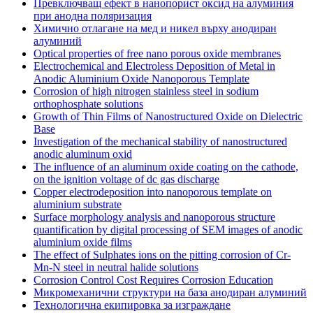
Превключващ ефект в нанопорист оксид на алуминия
при анодна поляризация
Химично отлагане на мед и никел върху анодиран
алуминий
Optical properties of free nano porous oxide membranes
Electrochemical and Electroless Deposition of Metal in
Anodic Aluminium Oxide Nanoporous Template
Corrosion of high nitrogen stainless steel in sodium
orthophosphate solutions
Growth of Thin Films of Nanostructured Oxide on Dielectric
Base
Investigation of the mechanical stability of nanostructured
anodic aluminum oxid
The influence of an aluminum oxide coating on the cathode,
on the ignition voltage of dc gas discharge
Copper electrodeposition into nanoporous template on
aluminium substrate
Surface morphology analysis and nanoporous structure
quantification by digital processing of SEM images of anodic
aluminium oxide films
The effect of Sulphates ions on the pitting corrosion of Cr-
Mn-N steel in neutral halide solutions
Corrosion Control Cost Requires Corrosion Education
Микромеханични структури на база анодиран алуминий
Технологична екипировка за изграждане