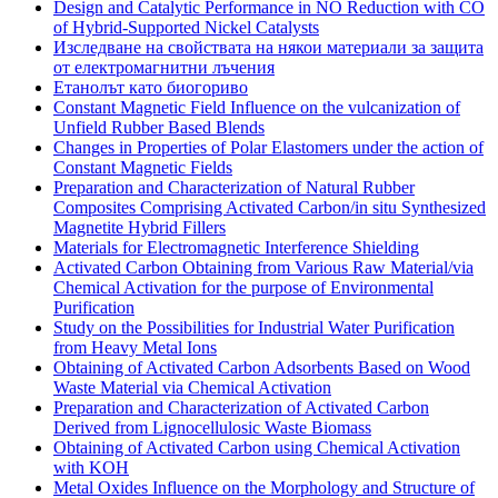
Design and Catalytic Performance in NO Reduction with CO
of Hybrid-Supported Nickel Catalysts
Изследване на свойствата на някои материали за защита
от електромагнитни лъчения
Етанолът като биогориво
Constant Magnetic Field Influence on the vulcanization of
Unfield Rubber Based Blends
Changes in Properties of Polar Elastomers under the action of
Constant Magnetic Fields
Preparation and Characterization of Natural Rubber
Composites Comprising Activated Carbon/in situ Synthesized
Magnetite Hybrid Fillers
Materials for Electromagnetic Interference Shielding
Activated Carbon Obtaining from Various Raw Material/via
Chemical Activation for the purpose of Environmental
Purification
Study on the Possibilities for Industrial Water Purification
from Heavy Metal Ions
Obtaining of Activated Carbon Adsorbents Based on Wood
Waste Material via Chemical Activation
Preparation and Characterization of Activated Carbon
Derived from Lignocellulosic Waste Biomass
Obtaining of Activated Carbon using Chemical Activation
with KOH
Metal Oxides Influence on the Morphology and Structure of