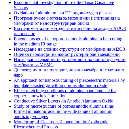
Experimental Investigation of Textile Planar Capacitive
Sensors
Oxidation of aluminum in a DC argon/oxygen plasma
Програмируема система за механични изпитвания на
мембрани от наноструктуриран оксид
Експериментални методи за изпитване на аноден Al2O3
на огъване
Potential usage of nanoporous anodic alumina in bar coding
in the medium IR range
Изследване на слойни структури от мембрани на Al2O3
Оценка параметри на наноструктернирани мембрани
Изследване термичната устойчивост на наноструктурни
мамбрани за МЕМС
Диелектрични наноструктурирани мембрани с метално
ядро
An approach for nanostructuring of piezoelectric materials by
template-assisted growth in porous aluminum oxide
Effect of etching conditions of alumina nanotemplate for
copper nanowires fabrication
Conductive Silver Layers on Anodic Aluminum Oxide
Study of microstructure of porous anodic alumina films
formed in malonic acid in the wide range of aluminum
anodizing voltages
Monitoring of Electrode Temperature in Exothermic
Electrochemical Process