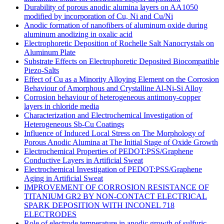
Durability of porous anodic alumina layers on AA1050
modified by incorporation of Cu, Ni and Cu/Ni
Anodic formation of nanofibers of aluminum oxide during
aluminum anodizing in oxalic acid
Electrophoretic Deposition of Rochelle Salt Nanocrystals on
Aluminum Plate
Substrate Effects on Electrophoretic Deposited Biocompatible
Piezo-Salts
Effect of Cu as a Minority Alloying Element on the Corrosion
Behaviour of Amorphous and Crystalline Al-Ni-Si Alloy
Corrosion behaviour of heterogeneous antimony-copper
layers in chloride media
Characterization and Electrochemical Investigation of
Heterogeneous Sb-Cu Coatings
Influence of Induced Local Stress on The Morphology of
Porous Anodic Alumina at The Initial Stage of Oxide Growth
Electrochemical Properties of PEDOT:PSS/Graphene
Conductive Layers in Artificial Sweat
Electrochemical Investigation of PEDOT:PSS/Graphene
Aging in Artificial Sweat
IMPROVEMENT OF CORROSION RESISTANCE OF
TITANIUM GR2 BY NON-CONTACT ELECTRICAL
SPARK DEPOSITION WITH INCONEL 718
ELECTRODES
Role of electrode temperature in anodic growth of sulfuric