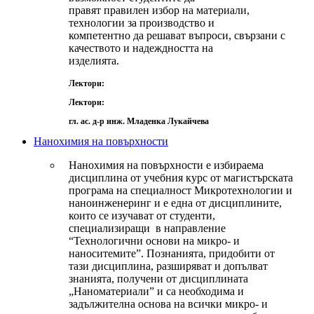
правят правилен избор на материали,
технологии за производство и
компетентно да решават въпроси, свързани с
качеството и надеждността на
изделията.
Лектори:
Лектори:
гл. ас. д-р инж. Младенка Лукайчева
Нанохимия на повърхности
Нанохимия на повърхности е избираема
дисциплина от учебния курс от магистърската
програма на специалност Микротехнологии и
наноинженеринг и е една от дисциплините,
които се изучават от студенти,
специализиращи в направление
“Технологични основи на микро- и
наноситемите”. Познанията, придобити от
тази дисциплина, разширяват и допълват
знанията, получени от дисциплината
„Наноматериали” и са необходима и
задължителна основа на всички микро- и