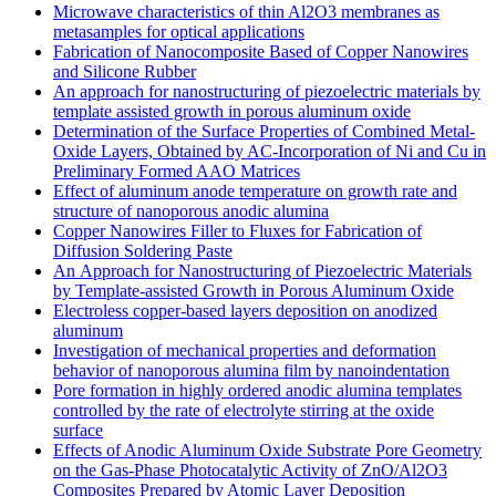
Microwave characteristics of thin Al2O3 membranes as
metasamples for optical applications
Fabrication of Nanocomposite Based of Copper Nanowires
and Siliconе Rubber
An approach for nanostructuring of piezoelectric materials by
template assisted growth in porous aluminum oxide
Determination of the Surface Properties of Combined Metal-
Oxide Layers, Obtained by AC-Incorporation of Ni and Cu in
Preliminary Formed AAO Matrices
Effect of aluminum anode temperature on growth rate and
structure of nanoporous anodic alumina
Copper Nanowires Filler to Fluxes for Fabrication of
Diffusion Soldering Paste
An Аpproach for Nanostructuring of Piezoelectric Materials
by Template-assisted Growth in Porous Aluminum Oxide
Electroless copper-based layers deposition on anodized
aluminum
Investigation of mechanical properties and deformation
behavior of nanoporous alumina film by nanoindentation
Pore formation in highly ordered anodic alumina templates
controlled by the rate of electrolyte stirring at the oxide
surface
Effects of Anodic Aluminum Oxide Substrate Pore Geometry
on the Gas-Phase Photocatalytic Activity of ZnO/Al2O3
Composites Prepared by Atomic Layer Deposition