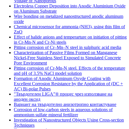
Voltage of Nanoporous
Electroless Copper Deposition into Anodic Aluminium Oxide
on Aluminum Substrate
Wire bonding on metalized nanostructured anodic aluminum
oxide
Chemical microsensor for ammonia (NH3), using thin film of
ZnO
Effect of halide anions and temperarture on initiation of pitting
in Cr-Mn-N and Cr-Ni steels
Pitting corrosion of Cr–Mn–N steel in sulphuric acid media
Characterization of Passive Films Formed on Manganese
Nickel-Free Stainless Steel Exposed to Simulated Concrete
Pore Environment
Pitting corrosion of Cr-Mn-N steel. Effects of the temperature
and pH of 3.5% NaCl model solution
Formation of Anodic Aluminum Oxyde Coating with
Excellent Corrosion Resistance by the Application of (DC +
AC) Bi-polar Pulses
"Твърдотелен LIGA”® процес чрез използване на
аноден оксид
Вариант на твърдотелно анизотропно контактуване
Corrosion of low-carbon steels in aqueous solutions of
ammonium sulfate mineral fertilizer
Investigation of Nanostructured Objects Using Cross-section
Techniques