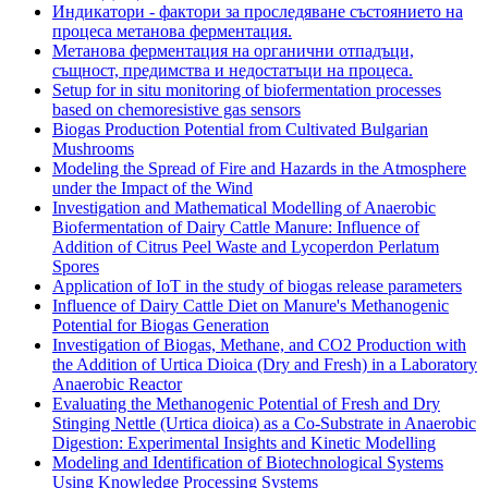
Индикатори - фактори за проследяване състоянието на
процеса метанова ферментация.
Метанова ферментация на органични отпадъци,
същност, предимства и недостатъци на процеса.
Setup for in situ monitoring of biofermentation processes
based on chemoresistive gas sensors
Biogas Production Potential from Cultivated Bulgarian
Mushrooms
Modeling the Spread of Fire and Hazards in the Atmosphere
under the Impact of the Wind
Investigation and Mathematical Modelling of Anaerobic
Biofermentation of Dairy Cattle Manure: Influence of
Addition of Citrus Peel Waste and Lycoperdon Perlatum
Spores
Application of IoT in the study of biogas release parameters
Influence of Dairy Cattle Diet on Manure's Methanogenic
Potential for Biogas Generation
Investigation of Biogas, Methane, and CO2 Production with
the Addition of Urtica Dioica (Dry and Fresh) in a Laboratory
Anaerobic Reactor
Evaluating the Methanogenic Potential of Fresh and Dry
Stinging Nettle (Urtica dioica) as a Co-Substrate in Anaerobic
Digestion: Experimental Insights and Kinetic Modelling
Modeling and Identification of Biotechnological Systems
Using Knowledge Processing Systems