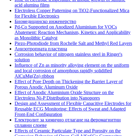
acid alumina films
Electroless Copper Patterning on TiO2-Functionalized Mica
for Flexible Electronics
Биомедицинско инженерство
Pd-Co Supported on Anodized Aluminium for VOCs
Abatement: Reaction Mechanism, Kinetics and Applicability
as Monolithic Catalyst
Piezo-Photodiode from Rochelle Salt and Methyl Red Layers
Анизотропната пластина
Corrosion behavior of nitrogen stainless steel in Ringer's
solution
Influence of Zn as minority alloying element on the uniform
and local corrosion of amorphous rapidly solidified
AlCuMg(Zn) ribbon
Effect of Pore Depth on Thickening the Barrier Layer of
Porous Anodic Aluminum Oxide
Effect of Anodic Aluminium Oxide Structure on the
Electroless Ni-P Distribution into Nanopores
Design and Assessment of Flexible Capacitive Electrodes for
Reusable ECG Monitoring: Effects of Sweat and Adapted
Front-End Configuration
Електролит за химично отлагане на феромагнитни
сплавни слоеве
Effects of Ceramic Particulate Type and Porosity on the