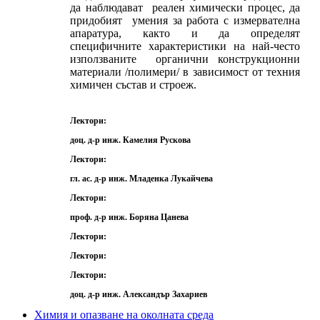
да наблюдават реален химически процес, да
придобият умения за работа с измервателна
апаратура, както и да определят
специфичните характеристики на най-често
използваните органични конструкционни
материали /полимери/ в зависимост от техния
химичен състав и строеж.
Лектори:
доц. д-р инж. Камелия Рускова
Лектори:
гл. ас. д-р инж. Младенка Лукайчева
Лектори:
проф. д-р инж. Боряна Цанева
Лектори:
Лектори:
Лектори:
доц. д-р инж. Александър Захариев
Химия и опазване на околната среда