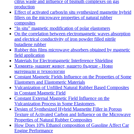
citrus waste and influence of bismuth complexes on gas
production
Effect of activated carbon/in situ synthesized magnetite hybrid
fillers on the microwave properties of natural rubber
composites
“In situ” magnetic modification of polar elastomers
On the correlation between electromagnetic waves absorption
and electrical conductivity of iron powder filled nitrile
butadiene rubber
Rubber thin films microwave absorbers obtained by magnetic
field application
Materials for Electromagnetic Interference Shielding
Химията- нашият живот, нашето бъдеще - Нови
материали и технологии
Constant Magnetic Fields Influence on the Properties of Some
Elastomers and Elastomeric Materials
Vulcanization of Unfilled Natural Rubber Based Composites
in Constant Magnetic Field
Constant External Magnetic Field Influence on the
Vulcanization Process in Some Elastomers,
Design of Synthesized Hybrid Magnetite Filler in Porous
Texture of Activated Carbon and Influence on the Microwave
Properties of Natural Rubber Composites
How Does 10% Ethanol composition of Gasoline Affect Car
Engine Performance