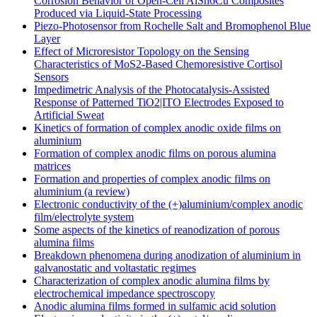
Corrosion Behavior of Open-Cell AlSn6Cu Composites
Produced via Liquid-State Processing
Piezo-Photosensor from Rochelle Salt and Bromophenol Blue
Layer
Effect of Microresistor Topology on the Sensing
Characteristics of MoS2-Based Chemoresistive Cortisol
Sensors
Impedimetric Analysis of the Photocatalysis-Assisted
Response of Patterned TiO2|ITO Electrodes Exposed to
Artificial Sweat
Kinetics of formation of complex anodic oxide films on
aluminium
Formation of complex anodic films on porous alumina
matrices
Formation and properties of complex anodic films on
aluminium (a review)
Electronic conductivity of the (+)aluminium/complex anodic
film/electrolyte system
Some aspects of the kinetics of reanodization of porous
alumina films
Breakdown phenomena during anodization of aluminium in
galvanostatic and voltastatic regimes
Characterization of complex anodic alumina films by
electrochemical impedance spectroscopy
Anodic alumina films formed in sulfamic acid solution