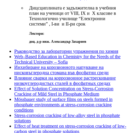
Дицсциплината е задължителна в учебния
план на ученици от VІІІ, ІХ и Х класове в
Технологично училище “Електронни
системи” , І-ви и ІІ-ри срок
Лектори:
доц. д-р инж. Александър Захариев
Ръководство за лабораторни упражнения по химия
Web–Based Education in Chemistry for the Needs of the
Technical University – Sofia
Инхибиране на корозионното напукване на
нисковъглеродна стомана във фосфатни среди
Влияние сварки на коррозионное растрескивание
низкоуглеродистых сталей в фосфатных средах
Effect of Solution Concentration on Stress-Corrosion
Cracking of Mild Steel in Phosphate Medium
Mössbauer study of surface films on steels formed in
phosphate environments at stress-corrosion cracking
conditions
Stress-corrosion cracking of low-alloy steel in phosphate
solutions
Effect of heat treatment on stress-corrosion cracking of low-
carbon steel in phosphate solutions