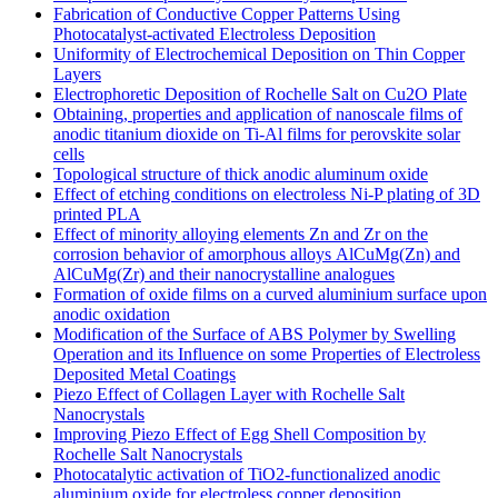
Fabrication of Conductive Copper Patterns Using
Photocatalyst-activated Electroless Deposition
Uniformity of Electrochemical Deposition on Thin Copper
Layers
Electrophoretic Deposition of Rochelle Salt on Cu2O Plate
Obtaining, properties and application of nanoscale films of
anodic titanium dioxide on Ti-Al films for perovskite solar
cells
Topological structure of thick anodic aluminum oxide
Effect of etching conditions on electroless Ni-P plating of 3D
printed PLA
Effect of minority alloying elements Zn and Zr on the
corrosion behavior of amorphous alloys АlCuMg(Zn) and
AlCuMg(Zr) and their nanocrystalline analogues
Formation of oxide films on a curved aluminium surface upon
anodic oxidation
Modification of the Surface of ABS Polymer by Swelling
Operation and its Influence on some Properties of Electroless
Deposited Metal Coatings
Piezo Effect of Collagen Layer with Rochelle Salt
Nanocrystals
Improving Piezo Effect of Egg Shell Composition by
Rochelle Salt Nanocrystals
Photocatalytic activation of TiO2-functionalized anodic
aluminium oxide for electroless copper deposition