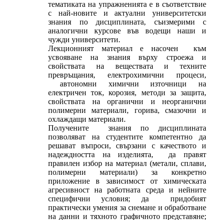
тематиката на упражненията е в съответствие
с най-новите и актуални университетски
знания по дисциплината, съизмерими с
аналогични курсове във водещи наши и
чужди университети.
Лекционният материал е насочен към
усвояване на знания върху строежа и
свойствата на веществата и техните
превръщания, електрохимични процеси,
автономни химични източници на
електричен ток, корозия, методи за защита,
свойствата на органични и неорганични
полимерни материали, горива, смазочни и
охлаждащи материали.
Получените знания по дисциплината
позволяват на студентите компетентно да
решават въпроси, свързани с качеството и
надеждността на изделията, да правят
правилен избор на материал (метали, сплави,
полимерни материали) за конкретно
приложение в зависимост от химическата
агресивност на работната среда и нейните
специфични условия; да придобият
практически умения за снемане и обработване
на данни и тяхното графичното представяне;