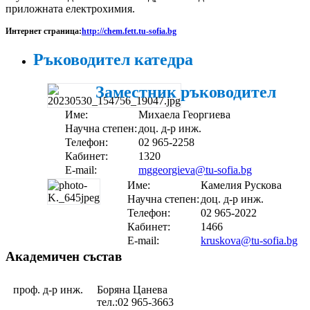
приложната електрохимия.
Интернет страница:
http://chem.fett.tu-sofia.bg
Ръководител катедра
Заместник ръководител
Име:
Михаела Георгиева
Научна степен:
доц. д-р инж.
Телефон:
02 965-2258
Кабинет:
1320
E-mail:
mggeorgieva@tu-sofia.bg
Име:
Камелия Рускова
Научна степен:
доц. д-р инж.
Телефон:
02 965-2022
Кабинет:
1466
E-mail:
kruskova@tu-sofia.bg
Академичен състав
проф. д-р инж.
Боряна Цанева
тел.:02 965-3663