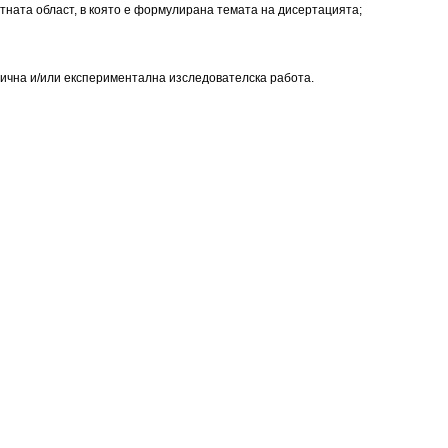
тната област, в която е формулирана темата на дисертацията;
ична и/или експеримен­тална изследователска работа.