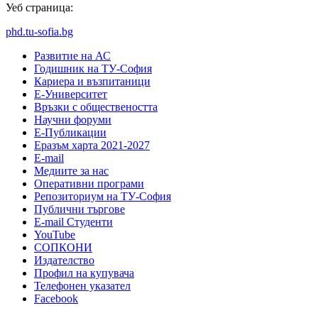
Уеб страница:
phd.tu-sofia.bg
Развитие на АС
Годишник на ТУ-София
Кариера и възпитаници
Е-Университет
Връзки с обществеността
Научни форуми
Е-Публикации
Еразъм харта 2021-2027
E-mail
Медиите за нас
Оперативни програми
Репозиториум на ТУ-София
Публични търгове
Е-mail Студенти
YouTube
СОПКОНИ
Издателство
Профил на купувача
Телефонен указател
Facebook