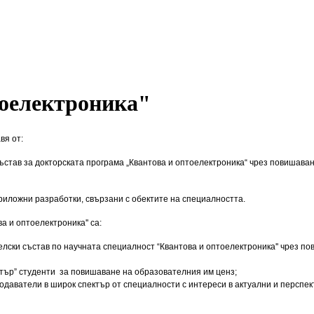
тоелектроника"
вя от:
став за докторската програма „Квантова и оптоелектроника“ чрез повишаван
иложни разработки, свързани с обектите на специалността.
 и оптоелектроника'' са:
ски състав по научната специалност “Квантова и оптоелектроника'' чрез по
тър” студенти за повишаване на образователния им ценз;
даватели в широк спектър от специалности с интереси в актуални и перспек