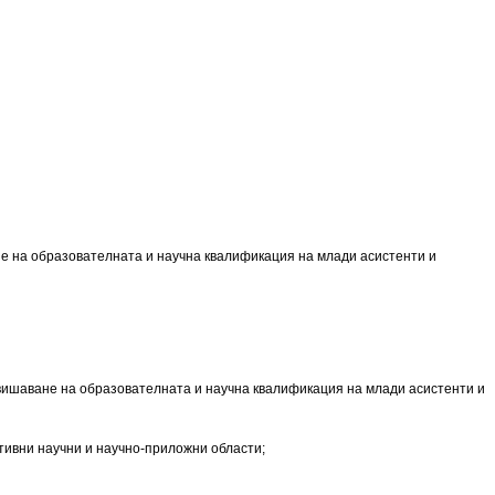
е на образователната и научна квалификация на млади асистенти и
вишаване на образователната и научна квалификация на млади асистенти и
тивни научни и научно-приложни области;