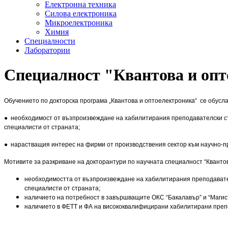
Електронна техника
Силова електроника
Микроелектроника
Химия
Специалности
Лаборатории
Специалност "Квантова и оп
Обучението по докторска програма „Квантова и оптоелектроника“ се обусла
● необходимост от възпроизвеждане на хабилитирания преподавателски съ
специалисти от страната;
● нарастващия интерес на фирми от производствения сектор към научно-пр
Мотивите за разкриване на докторантури по научната специалност “Квантова
необходимостта от възпроизвеждане на хабилитирания преподавател
специалисти от страната;
наличието на потребност в завършващите ОКС “Бакалавър” и “Магис
наличието в ФЕТТ и ФА на висококвалифицирани хабилитирани препо