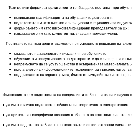
Тези мотиви формират
целите
, които трябва да се постигнат при обучен
повишаване квалификацията на обучаваните докторанти;
подготовката им като висококвалифицирани специалисти за индустр
формирането им като висококвалифицирани преподаватели за ВУ;
изграждането им като компетентни, знаещи и можещи учени.
Постигането на тези цели е възможно при успешното решаване на след
спазването на законовите изисквания при обучението;
обучението и консултирането на докторантите да се извършва от в
непрекъснато да се усъвършенства и осъвременява материалната б
прилагането на информационните технологии за търсене, натрупва
поддържането на здрава връзка, близко взаимодействие и отговор н
Изискванията към подготовката на специалисти с образователна и научна ст
● да имат отлична подготовка в областта на теоретичната електротехника;
● да притежават специфични познания в областта на квантовите и оптоеле
● да имат подготовка в областта на квантовите и оптоелектронни елементи 