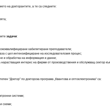
ието на докторантите, а те са следните:
ията;
ните
з
адачи
:
исококвалифицирани хабилитирани преподаватели;
аза с цел интензифициране на изследователския процес;
не и обработка на информация и данни;
а нарастващия интерес на фирми от производствения и обслужващ сектор към
епен “Доктор” по док­торска програма „Квантова и оптоелектроника“ са:
ктронни системи;
и схеми;