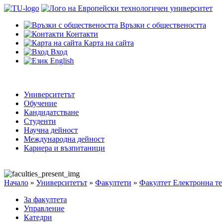
Връзки с обществеността
Контакти
Карта на сайта
Вход
English
Университетът
Обучение
Кандидатстване
Студенти
Научна дейност
Международна дейност
Кариера и възпитаници
Начало
»
Университетът
»
Факултети
»
Факултет Електронна т
За факултета
Управление
Катедри