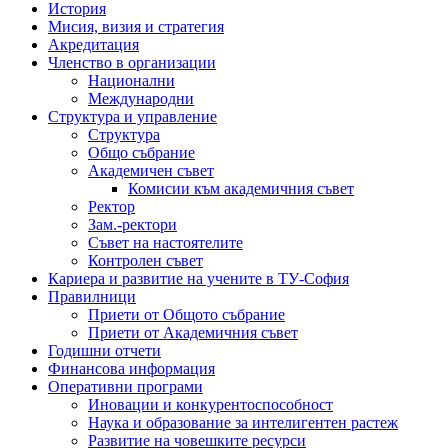
История
Мисия, визия и стратегия
Акредитация
Членство в организации
Национални
Международни
Структура и управление
Структура
Общо събрание
Академичен съвет
Комисии към академичния съвет
Ректор
Зам.-ректори
Съвет на настоятелите
Контролен съвет
Кариера и развитие на учените в ТУ-София
Правилници
Приети от Общото събрание
Приети от Академичния съвет
Годишни отчети
Финансова информация
Оперативни програми
Иновации и конкурентоспособност
Наука и образование за интелигентен растеж
Развитие на човешките ресурси