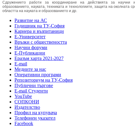
Сдружението работи за координиране на действията за научни и
образованието, науката, техниката и технологиите, защита на околната с
областта на науката и образованието и др.
Развитие на АС
Годишник на ТУ-София
Кариера и възпитаници
Е-Университет
Връзки с обществеността
Научни форуми
Е-Публикации
Еразъм харта 2021-2027
E-mail
Медиите за нас
Оперативни програми
Репозиториум на ТУ-София
Публични търгове
Е-mail Студенти
YouTube
СОПКОНИ
Издателство
Профил на купувача
Телефонен указател
Facebook