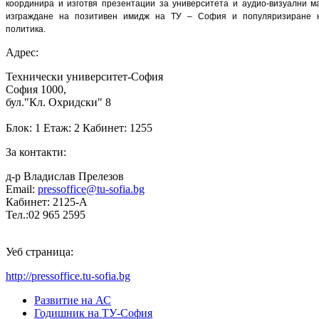
координира и изготвя презентации за университета и аудио-визуални м
изграждане на позитивен имидж на ТУ – София и популяризиране н
политика.
Адрес:
Технически университет-София
София 1000,
бул."Кл. Охридски" 8
Блок: 1 Етаж: 2 Кабинет: 1255
За контакти:
д-р Владислав Прелезов
Email:
pressoffice@tu-sofia.bg
Кабинет: 2125-A
Тел.:02 965 2595
Уеб страница:
http://pressoffice.tu-sofia.bg
Развитие на АС
Годишник на ТУ-София