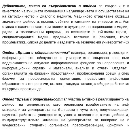
Дейностите, които са съсредоточени в отдела
са свързани с п
качеството на външната комуникация на университета и осъществяване н
на сътрудничество и диалог с медиите. Медийното отразяване обхваща
значителни дейности, прояви, събития и кампании на университета. Акт
отдела е насочена както към големите аудитории на националните медии,
радио- и телевизионни програми, на вестниците с най-голям тираж,
специализираните медии, предимно вестници и списания, коит
проблематика, близка до целите и задачите на Техническия университет - 
Отдел „Връзки с обществеността“
планира, организира, ръководи и
информационното обслуж­ва­не в университета, свързано със съз
поддържането на актуални информационни фондове по направления, и
информационни справки и материали, анализи и отчети. Отделът 
организацията на фирмени представяния, професионални срещи и спе
форуми за професионална ориентация, предоставя информаци
образователните програми, стажове, кандидатстване, свободни работни м
конкурси и проекти и др.
Отдел “Връзки с обществеността”
участва активно в реализирането н
дейност на университета, като организира изработването на инф
материали за университета на български и чужд език, популяризиращи
научната работа на университета; участва активно във всички дейности,
кандидатстудентските кампании на университета за набиране на б
чуждестранни студенти; организира пресконференции, брифинги и