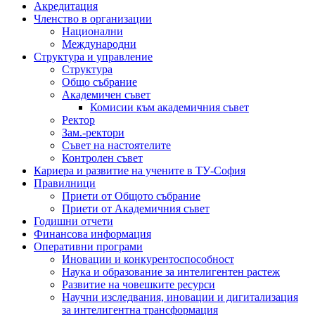
Акредитация
Членство в организации
Национални
Международни
Структура и управление
Структура
Общо събрание
Академичен съвет
Комисии към академичния съвет
Ректор
Зам.-ректори
Съвет на настоятелите
Контролен съвет
Кариера и развитие на учените в ТУ-София
Правилници
Приети от Общото събрание
Приети от Академичния съвет
Годишни отчети
Финансова информация
Оперативни програми
Иновации и конкурентоспособност
Наука и образование за интелигентен растеж
Развитие на човешките ресурси
Научни изследвания, иновации и дигитализация
за интелигентна трансформация