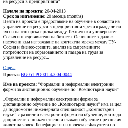
на ресурси в предприятията”
Начало на проекта:
26-04-2013
Срок за изпълнение:
20 месеца (months)
Целта на проекта е предоставяне на обучение в областта на
управление на ресурси в предприятията чрез изграждане на
тясна партньорска връзка между Технически университет –
София и представители на бизнеса. Основните задачи са
насочени към изграждане на контактна мрежа между ТУ-
София и бизнес-средите, анализ на съвременните
потребности на образованието и пазара на труда за
управление на ресурс...
Още...
Проект:
BG051 PO001-4.3.04-0044
Име на проекта:
"Формални и неформални електронни
форми за дистанционно обучение по "Компютърни науки"
„Формални и неформални електронни форми за
дистанционно обучение по „Компютърни науки” има за цел
да подпомогне инженерната специалност „Компютърни
науки“ с различни електронни форми на обучение, които да
допринесат за по-качествено и гъвкаво обучение през целия
живот на човек. Бенефициент на проекта е Факултета по