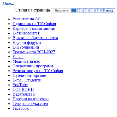
Още...
Отиди на страница
< Предишно
1
2
3
4
5
Напред
Развитие на АС
Годишник на ТУ-София
Кариера и възпитаници
Е-Университет
Връзки с обществеността
Научни форуми
Е-Публикации
Еразъм харта 2021-2027
E-mail
Медиите за нас
Оперативни програми
Репозиториум на ТУ-София
Публични търгове
Е-mail Студенти
YouTube
СОПКОНИ
Издателство
Профил на купувача
Телефонен указател
Facebook