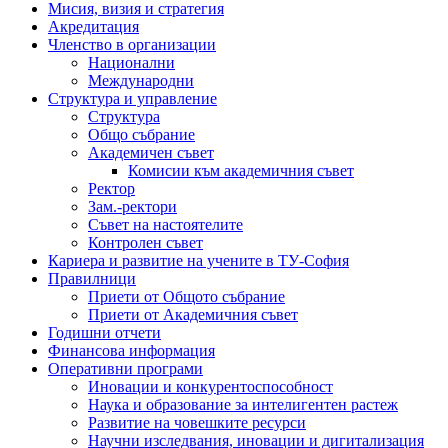
Мисия, визия и стратегия
Акредитация
Членство в организации
Национални
Международни
Структура и управление
Структура
Общо събрание
Академичен съвет
Комисии към академичния съвет
Ректор
Зам.-ректори
Съвет на настоятелите
Контролен съвет
Кариера и развитие на учените в ТУ-София
Правилници
Приети от Общото събрание
Приети от Академичния съвет
Годишни отчети
Финансова информация
Оперативни програми
Иновации и конкурентоспособност
Наука и образование за интелигентен растеж
Развитие на човешките ресурси
Научни изследвания, иновации и дигитализация