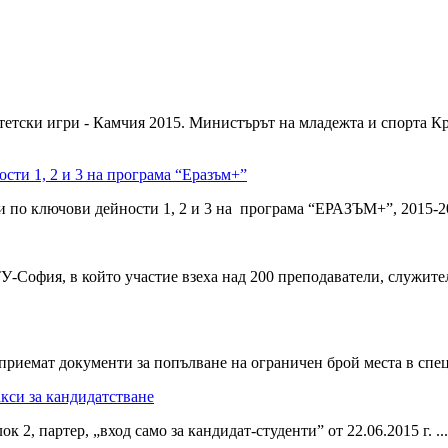
тетски игри - Камчия 2015. Министърът на младежта и спорта Кр
сти 1, 2 и 3 на програма “Еразъм+”
по ключови дейности 1, 2 и 3 на програма “ЕРАЗЪМ+”, 2015-20
София, в който участие взеха над 200 преподаватели, служител
 се приемат документи за попълване на ограничен брой места в сп
кси за кандидатстване
 2, партер, „вход само за кандидат-студенти” от 22.06.2015 г. ...