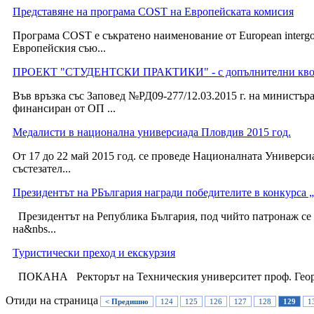
Представяне на програма COST на Европейската комисия
Програма COST е съкратено наименование от European intergove
Европейския съю...
ПРОЕКТ "СТУДЕНТСКИ ПРАКТИКИ" - с допълнителни кво
Във връзка със Заповед №РД09-277/12.03.2015 г. на министър
финансиран от ОП ...
Медалисти в национална универсиада Пловдив 2015 год.
От 17 до 22 май 2015 год. се проведе Националната Универсиа
състезател...
Президентът на РБългария награди победителите в конкурса 
​ Президентът на Република България, под чийто патронаж с
на&nbs...
Туристически преход и екскурзия
​​ ПОКАНА Ректорът на Техническия университет проф. Георг
Отиди на страница
< Предишно
124
125
126
127
128
129
1