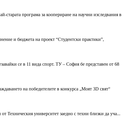
 най-старата програма за коопериране на научни изследвания в
ълнение и бюджета на проект “Студентски практики”,
завайки се в 11 вида спорт. ТУ – София бе представен от 68
аждаването на победителите в конкурса „Моят 3D свят“
 Техническия университет заедно с техни близки да уча...