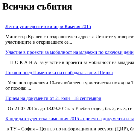
Всички събития
Летни университетски игри Камчия 2015
Министър Кралев с поздравителен адрес за Летните универси
участниците в откриващите се...
Участие в проекти за мобилност на младежи по ключови дейно
П О К А Н А за участие в проекти за мобилност на младежи 
Поклон пред Паметника на свободата - връх Шипка
Успешно приключи 10-тия юбилеен туристически поход на ТУ-
от похода: ...
Прием на документи от 21 юли - 18 септември
От 21.07.2015г. до 18.09.2015г. в Учебен отдел, бл. 2, ет. 3,
Кандидатстудентска кампания 2015 - прием на документи и та
​​ в ТУ – София – Център по информационни ресурси (ЦИР), блок