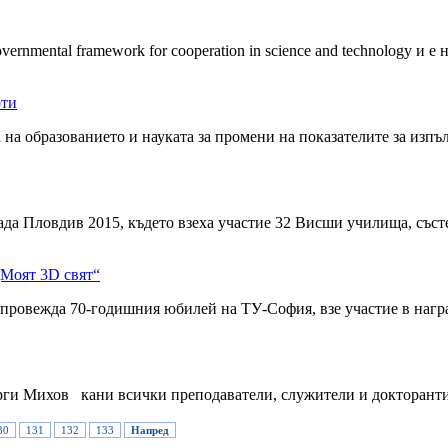
rnmental framework for cooperation in science and technology и е
ти
а на образованието и науката за промени на показателите за изп
да Пловдив 2015, където взеха участие 32 Висши училища, състе
„Моят 3D свят“
е провежда 70-годишния юбилей на ТУ-София, взе участие в нагр
и Михов кани всички преподаватели, служители и докторанти от
30
131
132
133
Напред