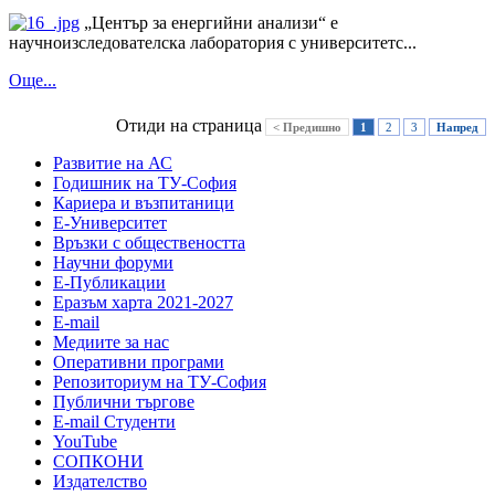
„Център за енергийни анализи“ е
научноизследователска лаборатория с университетс...
Още...
Отиди на страница
< Предишно
1
2
3
Напред
Развитие на АС
Годишник на ТУ-София
Кариера и възпитаници
Е-Университет
Връзки с обществеността
Научни форуми
Е-Публикации
Еразъм харта 2021-2027
E-mail
Медиите за нас
Оперативни програми
Репозиториум на ТУ-София
Публични търгове
Е-mail Студенти
YouTube
СОПКОНИ
Издателство