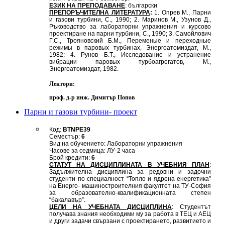
ЕЗИК НА ПРЕПОДАВАНЕ
: български
ПРЕПОРЪЧИТЕЛНА ЛИТЕРАТУРА
:
1. Опрев М., Парни
и газови турбини, С., 1990; 2. Маринов М., Узунов Д.,
Ръководство за лабораторни упражнения и курсово
проектиране на парни турбини, С., 1990; 3. Самойлович
Г.С., Трояновский Б.М., Переменые и переходные
режимы в паровых турбинах, Энергоатомиздат, М.,
1982; 4. Рунов Б.Т., Исследование и устранение
вибрации паровых турбоагрегатов, М.,
Энергоатомиздат, 1982.
Лектори:
проф. д-р инж. Димитър Попов
Парни и газови турбини- проект
Код:
BTNPE39
Семестър:
6
Вид на обучението: Лабораторни упражнения
Часове за седмица: ЛУ-2 часа
Брой кредити:
6
СТАТУТ НА ДИСЦИПЛИНАТА В УЧЕБНИЯ ПЛАН
:
Задължителна дисциплина за редовни и задочни
студенти по специалност “Топло и ядрена енергетика”
на Енерго- машиностроителния факултет на ТУ-София
за образователно-квалификационната степен
“бакалавър”.
ЦЕЛИ НА УЧЕБНАТА ДИСЦИПЛИНА
: Студентът
получава знания необходими му за работа в ТЕЦ и АЕЦ
и други задачи свързани с проектирането, развитието и