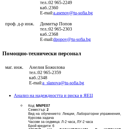
тел.:02 965-2249
каб.:2360
E-mail:
a.asenov@tu-sofia.bg
проф. д-р инж.
Димитър Попов
тел.:02 965-2303
каб.:2368
E-mail:
dpopov@tu-sofia.bg
Помощно-технически персонал
маг. инж.
Анелия Божилова
тел.:02 965-2359
каб.:2348
E-mail:
a_slanova@tu-sofia.bg
Анализ на надеждността и риска в ЯЕЦ
Код:
MNPE07
Семестър:
2
Вид на обучението: Лекции, Лабораторни упражнения,
Курсова задача
Часове за седмица: Л-2 часа, ЛУ-2 часа
Брой кредити: 6