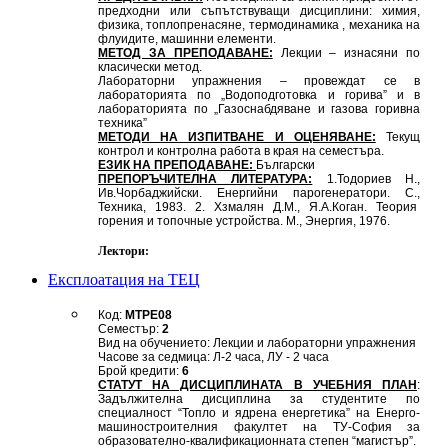
предходни или съпътствуващи дисциплини: химия,
физика, топлопренасяне, термодинамика , механика на
флуидите, машинни елементи.
МЕТОД ЗА ПРЕПОДАВАНЕ:
Лекции – изнасяни по
класически метод.
Лабораторни упражнения – провеждат се в
лабораторията по „Водоподготовка и горива” и в
лабораторията по „Газоснабдяване и газова горивна
техника”
МЕТОДИ НА ИЗПИТВАНЕ И ОЦЕНЯВАНЕ:
Текущ
контрол и контролна работа в края на семестъра.
ЕЗИК НА ПРЕПОДАВАНЕ:
Български
ПРЕПОРЪЧИТЕЛНА ЛИТЕРАТУРА:
1.Тодориев Н.,
Ив.Чорбаджийски. Енергийни парогенератори. С.,
Техника, 1983. 2. Хзмалян Д.М., Я.А.Коган. Теория
горения и топочные устройства. М., Энергия, 1976.
Лектори:
Експлоатация на ТЕЦ
Код:
MTPE08
Семестър:
2
Вид на обучението: Лекции и лабораторни упражнения
Часове за седмица: Л-2 часа, ЛУ - 2 часа
Брой кредити:
6
СТАТУТ НА ДИСЦИПЛИНАТА В УЧЕБНИЯ ПЛАН
:
Задължителна дисциплина за студентите по
специалност “Топло и ядрена енергетика” на Енерго-
машиностроителния факултет на ТУ-София за
образователно-квалификационната степен “магистър”.