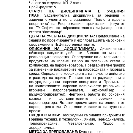
Часове за седмица: КП- 2 часа
Брой кредити:
5
СТАТУТ НА ДИСЦИПЛИНАТА В УЧЕБНИЯ
ПЛАН:
Задължителна дисциплина за редовни и
задочни студенти по специалност “Топло и ядрена
енергетика” на Енерго-машиностроителния факултет
на ТУ-София за образователно-квалификационната
степен “бакалавър”.
ЦЕЛИ НА УЧЕБНАТА ДИСЦИПЛИНА:
Придобиване на
знания по проектирането и експлоатацията на основни
съоръжения в ТЕЦ-парогенераторите.
ОПИСАНИЕ НА ДИСЦИПЛИНАТА:
Дисциплината
обхваща следните дейности: Баланс по маса на
реагиращите вещества . Определяне на енталпията на
продуктите на горене. Избор на топлинна схема и
компановка на парогенератора. Предварителен график
за изменение параметрите на пароводната и газовата
среда. Определяне коефициента на полезно действие
и разхода на гориво. Пресмятане на радиационни и
полурадиационни нагревни повърхности. Пресмятане
на конвективните нагревни повърхности (първичен и
вторичен паропрегревател, економайзер и
въздухоподгревател). Чертожна работа по основния
разрез и допълнителните проекции на
парогенератора. Якостни пресмятания на елемент от
паропрегревателя. Оформяне и защита на курсовия
проект.
ПРЕДПОСТАВКИ:
Необходими са знания придобити в:
Горивна техника и технологии, Химия, Термодинамика,
Топлопренасяне, Металознание, Хидро и
аеродинамика.
МЕТОД ЗА ПРЕПОДАВАНЕ:
Курсов проект.