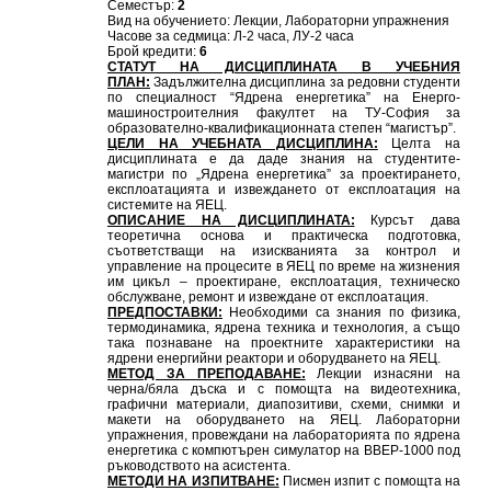
Семестър:
2
Вид на обучението: Лекции, Лабораторни упражнения
Часове за седмица: Л-2 часа, ЛУ-2 часа
Брой кредити:
6
СТАТУТ НА ДИСЦИПЛИНАТА В УЧЕБНИЯ
ПЛАН:
Задължителна дисциплина за редовни студенти
по специалност “Ядрена енергетика” на Енерго-
машиностроителния факултет на ТУ-София за
образователно-квалификационната степен “магистър”.
ЦЕЛИ НА УЧЕБНАТА ДИСЦИПЛИНА:
Целта на
дисциплината е да даде знания на студентите-
магистри по „Ядрена енергетика” за проектирането,
експлоатацията и извеждането от експлоатация на
системите на ЯЕЦ.
ОПИСАНИЕ НА ДИСЦИПЛИНАТА:
Курсът дава
теоретична основа и практическа подготовка,
съответстващи на изискванията за контрол и
управление на процесите в ЯЕЦ по време на жизнения
им цикъл – проектиране, експлоатация, техническо
обслужване, ремонт и извеждане от експлоатация.
ПРЕДПОСТАВКИ:
Необходими са знания по физика,
термодинамика, ядрена техника и технология, а също
така познаване на проектните характеристики на
ядрени енергийни реактори и оборудването на ЯЕЦ.
МЕТОД ЗА ПРЕПОДАВАНЕ:
Лекции изнасяни на
черна/бяла дъска и с помощта на видеотехника,
графични материали, диапозитиви, схеми, снимки и
макети на оборудването на ЯЕЦ. Лабораторни
упражнения, провеждани на лабораторията по ядрена
енергетика с компютърен симулатор на ВВЕР-1000 под
ръководството на асистента.
МЕТОДИ НА ИЗПИТВАНЕ:
Писмен изпит с помощта на