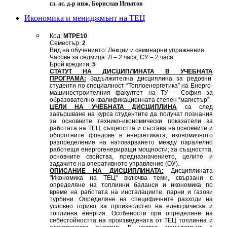
гл. ас. д-р инж. Борислав Игнатов
Икономика и мениджмънт на ТЕЦ
Код:
MTPE10
Семестър:
2
Вид на обучението: Лекции и семинарни упражнения
Часове за седмица: Л – 2 часа, СУ – 2 часа
Брой кредити:
5
СТАТУТ НА ДИСЦИПЛИНАТА В УЧЕБНАТА
ПРОГРАМА:
Задължителна дисциплина за редовни
студенти по специалност “Топлоенергетика” на Енерго-
машиностроителния факултет на ТУ - София за
образователно-квалификационната степен “магистър”.
ЦЕЛИ НА УЧЕБНАТА ДИСЦИПЛИНА
са след
завършване на курса студентите да получат познания
за основните технико-икономически показатели за
работата на ТЕЦ, същността и състава на основните и
оборотните фондове в енергетиката, икономичното
разпределение на натоварването между паралелно
работещи енергогенериращи мощности; за същността,
основните свойства, предназначението, целите и
задачите на оперативното управление (ОУ).
ОПИСАНИЕ НА ДИСЦИПЛИНАТА:
Дисциплината
"Икономика на ТЕЦ" включва теми, свързани с
определяне на топлинни баланси и икономика по
време на работата на инсталациите, парни и газови
турбини. Определяне на специфичните разходи на
условно гориво за производство на електрическа и
топлинна енергия. Особености при определяне на
себестойността на произведената от ТЕЦ топлинна и