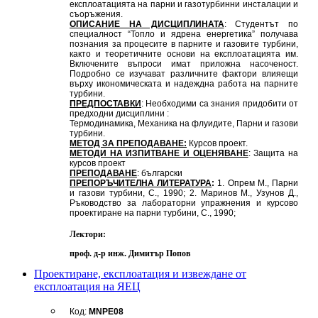
експлоатацията на парни и газотурбинни инсталации и
съоръжения.
ОПИСАНИЕ НА ДИСЦИПЛИНАТА
: Студентът по
специалност “Топло и ядрена енергетика” получава
познания за процесите в парните и газовите турбини,
както и теоретичните основи на експлоатацията им.
Включените въпроси имат приложна насоченост.
Подробно се изучават различните фактори влияещи
върху икономическата и надеждна работа на парните
турбини.
ПРЕДПОСТАВКИ
: Необходими са знания придобити от
предходни дисциплини :
Термодинамика, Механика на флуидите, Парни и газови
турбини.
МЕТОД ЗА ПРЕПОДАВАНЕ:
Курсов проект.
МЕТОДИ НА ИЗПИТВАНЕ И ОЦЕНЯВАНЕ
: Защита на
курсов проект
ПРЕПОДАВАНЕ
: български
ПРЕПОРЪЧИТЕЛНА ЛИТЕРАТУРА
:
1. Опрем М., Парни
и газови турбини, С., 1990; 2. Маринов М., Узунов Д.,
Ръководство за лабораторни упражнения и курсово
проектиране на парни турбини, С., 1990;
Лектори:
проф. д-р инж. Димитър Попов
Проектиране, експлоатация и извеждане от
експлоатация на ЯЕЦ
Код:
MNPE08