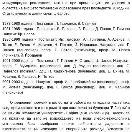
международна реализация, както и при променящите се условия в
областта на висшето техническо образование през последните 30 години.
Статистическите данни сочат следното:
1973-1980 година - Постъпват: П. Гаджанов, В. Станчев
1981-1985 година - Постъпват: В. Палазов, Б. Бонев, Д. Попов, Г. Рампов
Напуска: Кр. Попов
1986-1990 година - Постъпват: Ив. Геновски, Ал. Григоров, А. Асенов, Т.
Тотев, Е. Енчев, М. Ковачев, Н. Петков, Й. Йорданов. Напускат: доц. Г.
Ганчев (пенсионер), проф. С. Батов (пенсионер), проф. М. Опрев
(починал), Й. Йорданов
1991-2000 година - Постъпват: Г. Петков, Н. Станков, Ц. Цанов. Напускат:
проф. Г. Мумджиян (пенсионер), доц. Д. Узунов (пенсионер), доц. Е.
Пангелов (починал), доц. Н. Хаджигенова (починала), доц. Е. Енчев, М.
Ковачев, В. Палазов, Н. Петков
2001-2003 година - Напускат: проф. Ив. Чорбаджийски (пенсионер), проф.
М. Йовчев (пенсионер), доц. Г. Глухов (пенсионер), доц. М. Маринов
(пенсионер)
Определени промени в цялостната работа на катедрата настъпиха
след преместването и от сградата при паметника на булевард “В.Левски” в
бл. №2 на Технически университет - София (в кв. Дървеница). Наложи се
на практика да започне изграждането на нова учебно-технологична
материална база съобразно новите лабораторни дадености и
изискванията за минимизация на енергийните разходи. Усилията на