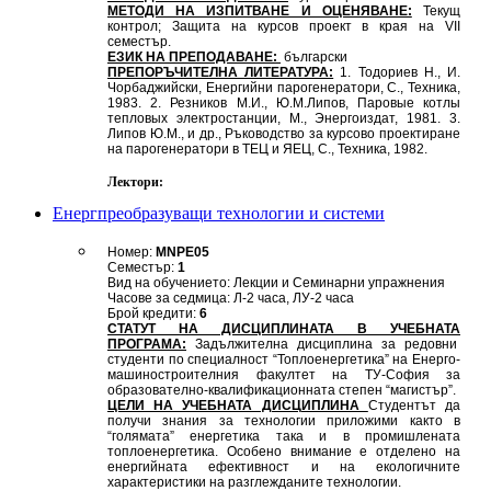
МЕТОДИ НА ИЗПИТВАНЕ И ОЦЕНЯВАНЕ:
Текущ
контрол; Защита на курсов проект в края на VII
семестър.
ЕЗИК НА ПРЕПОДАВАНЕ:
български
ПРЕПОРЪЧИТЕЛНА ЛИТЕРАТУРА:
1. Тодориев Н., И.
Чорбаджийски, Енергийни парогенератори, С., Техника,
1983. 2. Резников М.И., Ю.М.Липов, Паровые котлы
тепловых электростанции, М., Энергоиздат, 1981. 3.
Липов Ю.М., и др., Ръководство за курсово проектиране
на парогенератори в ТЕЦ и ЯЕЦ, С., Техника, 1982.
Лектори:
Енергпреобразуващи технологии и системи
Номер:
MNPE05
Семестър:
1
Вид на обучението: Лекции и Семинарни упражнения
Часове за седмица: Л-2 часа, ЛУ-2 часа
Брой кредити:
6
СТАТУТ НА ДИСЦИПЛИНАТА В УЧЕБНАТА
ПРОГРАМА:
Задължителна дисциплина за редовни
студенти по специалност “Топлоенергетика” на Енерго-
машиностроителния факултет на ТУ-София за
образователно-квалификационната степен “магистър”.
ЦЕЛИ НА УЧЕБНАТА ДИСЦИПЛИНА
Студентът да
получи знания за технологии приложими както в
“голямата” енергетика така и в промишлената
топлоенергетика. Особено внимание е отделено на
енергийната ефективност и на екологичните
характеристики на разглежданите технологии.