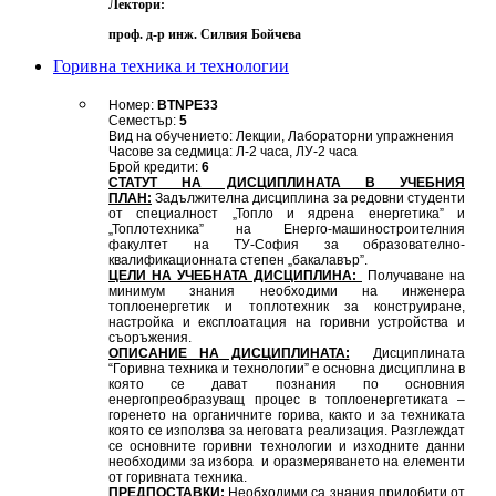
Лектори:
проф. д-р инж. Силвия Бойчева
Горивна техника и технологии
Номер:
BTNPE33
Семестър:
5
Вид на обучението: Лекции, Лабораторни упражнения
Часове за седмица: Л-2 часа, ЛУ-2 часа
Брой кредити:
6
СТАТУТ НА ДИСЦИПЛИНАТА В УЧЕБНИЯ
ПЛАН:
Задължителна дисциплина за редовни студенти
от специалност „Топло и ядрена енергетика” и
„Топлотехника” на Енерго-машиностроителния
факултет на ТУ-София за образователно-
квалификационната степен „бакалавър”.
ЦЕЛИ НА УЧЕБНАТА ДИСЦИПЛИНА:
Получаване на
минимум знания необходими на инженера
топлоенергетик и топлотехник за конструиране,
настройка и експлоатация на горивни устройства и
съоръжения.
ОПИСАНИЕ НА ДИСЦИПЛИНАТА:
Дисциплината
“Горивна техника и технологии” е основна дисциплина в
която се дават познания по основния
енергопреобразуващ процес в топлоенергетиката –
горенето на органичните горива, както и за техниката
която се използва за неговата реализация. Разглеждат
се основните горивни технологии и изходните данни
необходими за избора и оразмеряването на елементи
от горивната техника.
ПРЕДПОСТАВКИ:
Необходими са знания придобити от