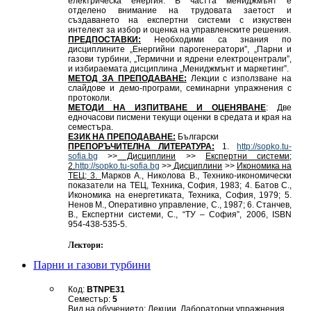
електрическа енергия. В частта мениджмънт е
отделено внимание на трудовата заетост и
създаването на експертни системи с изкуствен
интелект за избор и оценка на управленските решения.
ПРЕДПОСТАВКИ:
Необходими са знания по
дисциплините „Енергийни парогенератори”, „Парни и
газови турбини, „Термични и ядрени електроцентрали”,
и избираемата дисциплина „Мениджмънт и маркетинг”.
МЕТОД ЗА ПРЕПОДАВАНЕ:
Лекции с използване на
слайдове и демо-програми, семинарни упражнения с
протоколи.
МЕТОДИ НА ИЗПИТВАНЕ И ОЦЕНЯВАНЕ
: Две
едночасови писмени текущи оценки в средата и края на
семестъра.
ЕЗИК НА ПРЕПОДАВАНЕ:
Български
ПРЕПОРЪЧИТЕЛНА ЛИТЕРАТУРА:
1.
http
://
sopko
.
tu
-
sofia
.
bg
>>
Дисциплини
>>
Експертни системи;
2.
http
://
sopko
.
tu
-
sofia
.
bg
>>
Дисциплини
>>
Икономика на
ТЕЦ; 3.
Марков А., Николова В., Технико-икономически
показатели на ТЕЦ, Техника, София, 1983; 4. Батов С.,
Икономика на енергетиката, Техника, София, 1979; 5.
Ненов М., Оперативно управление, С., 1987; 6. Станчев,
В., Експертни системи, С., “ТУ – София”, 2006, ISBN
954-438-535-5.
Лектори:
Парни и газови турбини
Код:
BTNPE31
Семестър:
5
Вид на обучението: Лекции, Лабораторни упражнения