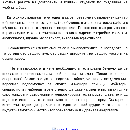
Активна работа на докторанти и изявени студенти по създаване на
учебната база.
Като цяло стремежът е катедрата да се превърне в съвременен център
(обезпечен кадрово и технически) за обучение и изследователска работа в
областта на топло и ядрената енергетика. Естествено е акцентирането
върху следните характеристики на топло и ядрено енергийните обекти:
екологичност, ядрена безопасност, енергийна ефективност.
Поколенията се сменят, сменят се и ръководителите на Катедрата, но
тя остава със същото име, със същия авторитет, на същото място и на
същия адрес.
Не е възможно, а и не е необходимо в тези кратки бележки да се
проследи половинвековната дейност на катедра "Топло и ядрена
енергетика". Важното е да се подчертае обаче, че винаги академичният
персонал подпомогнат от своите инженери, техници, майстори-
специалисти и лаборанти се е стремил да даде на своите възпитаници не
само конкретни съвременни и конвертируеми технически знания, но и да
подготви инженери с високо чувство на отговорност пред България -
инженери годни да работят в един от най-трудните отрасли на
индустриалното общество -
Топлоенергетика
и Ядрената енергетика.