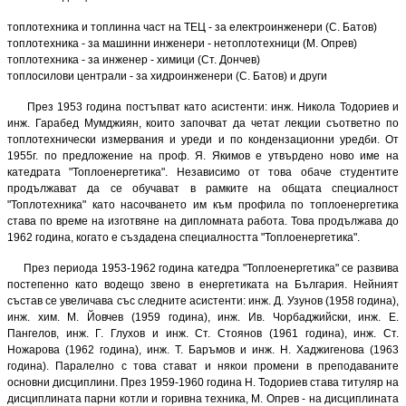
топлотехника и топлинна част на ТЕЦ - за електроинженери (С. Батов)
топлотехника - за машинни инженери - нетоплотехници (М. Опрев)
топлотехника - за инженер - химици (Ст. Дончев)
топлосилови централи - за хидроинженери (С. Батов) и други
През 1953 година постъпват като асистенти: инж. Никола Тодориев и
инж. Гарабед Мумджиян, които започват да четат лекции съответно по
топлотехнически измервания и уреди и по кондензационни уредби. От
1955г. по предложение на проф. Я. Якимов е утвърдено ново име на
катедрата "Топлоенергетика". Независимо от това обаче студентите
продължават да се обучават в рамките на общата специалност
"Топлотехника" като насочването им към профила по топлоенергетика
става по време на изготвяне на дипломната работа. Това продължава до
1962 година, когато е създадена специалността "Топлоенергетика".
През периода 1953-1962 година катедра "Топлоенергетика" се развива
постепенно като водещо звено в енергетиката на България. Нейният
състав се увеличава със следните асистенти: инж. Д. Узунов (1958 година),
инж. хим. М. Йовчев (1959 година), инж. Ив. Чорбаджийски, инж. Е.
Пангелов, инж. Г. Глухов и инж. Ст. Стоянов (1961 година), инж. Ст.
Ножарова (1962 година), инж. Т. Баръмов и инж. Н. Хаджигенова (1963
година). Паралелно с това стават и някои промени в преподаваните
основни дисциплини. През 1959-1960 година Н. Тодориев става титуляр на
дисциплината парни котли и горивна техника, М. Опрев - на дисциплината