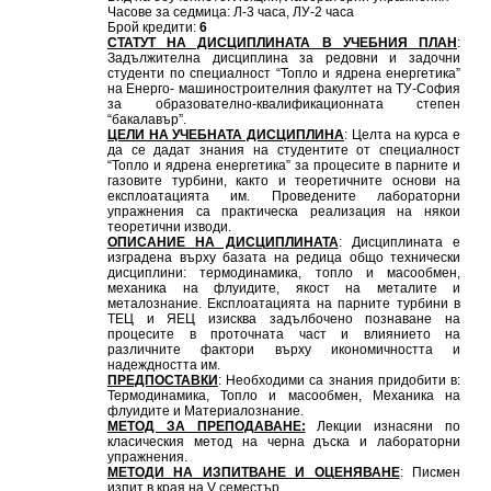
Часове за седмица: Л-3 часа, ЛУ-2 часа
Брой кредити:
6
СТАТУТ НА ДИСЦИПЛИНАТА В УЧЕБНИЯ ПЛАН
:
Задължителна дисциплина за редовни и задочни
студенти по специалност “Топло и ядрена енергетика”
на Енерго- машиностроителния факултет на ТУ-София
за образователно-квалификационната степен
“бакалавър”.
ЦЕЛИ НА УЧЕБНАТА ДИСЦИПЛИНА
: Целта на курса е
да се дадат знания на студентите от специалност
“Топло и ядрена енергетика” за процесите в парните и
газовите турбини, както и теоретичните основи на
експлоатацията им. Проведените лабораторни
упражнения са практическа реализация на някои
теоретични изводи.
ОПИСАНИЕ НА ДИСЦИПЛИНАТА
: Дисциплината е
изградена върху базата на редица общо технически
дисциплини: термодинамика, топло и масообмен,
механика на флуидите, якост на металите и
металознание. Експлоатацията на парните турбини в
ТЕЦ и ЯЕЦ изисква задълбочено познаване на
процесите в проточната част и влиянието на
различните фактори върху икономичността и
надеждността им.
ПРЕДПОСТАВКИ
: Необходими са знания придобити в:
Термодинамика, Топло и масообмен, Механика на
флуидите и Материалознание.
МЕТОД ЗА ПРЕПОДАВАНЕ:
Лекции изнасяни по
класическия метод на черна дъска и лабораторни
упражнения.
МЕТОДИ НА ИЗПИТВАНЕ И ОЦЕНЯВАНЕ
: Писмен
изпит в края на V семестър.