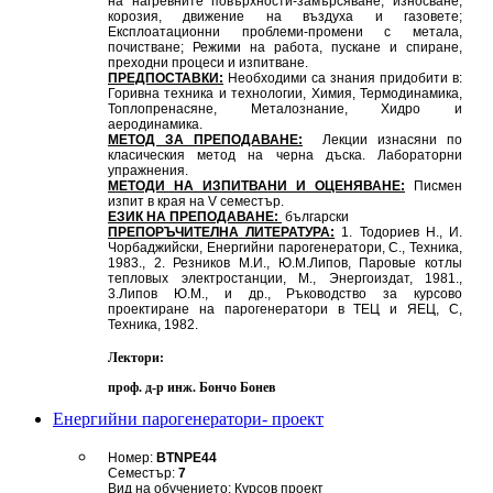
на нагревните повърхности-замърсяване, износване,
корозия, движение на въздуха и газовете;
Експлоатационни проблеми-промени с метала,
почистване; Режими на работа, пускане и спиране,
преходни процеси и изпитване.
ПРЕДПОСТАВКИ:
Необходими са знания придобити в:
Горивна техника и технологии, Химия, Термодинамика,
Топлопренасяне, Металознание, Хидро и
аеродинамика.
МЕТОД ЗА ПРЕПОДАВАНЕ:
Лекции изнасяни по
класическия метод на черна дъска. Лабораторни
упражнения.
МЕТОДИ НА ИЗПИТВАНИ И ОЦЕНЯВАНЕ:
Писмен
изпит в края на V семестър.
ЕЗИК НА ПРЕПОДАВАНЕ:
български
ПРЕПОРЪЧИТЕЛНА ЛИТЕРАТУРА:
1. Тодориев Н., И.
Чорбаджийски, Енергийни парогенератори, С., Техника,
1983., 2. Резников М.И., Ю.М.Липов, Паровые котлы
тепловых электростанции, М., Энергоиздат, 1981.,
3.Липов Ю.М., и др., Ръководство за курсово
проектиране на парогенератори в ТЕЦ и ЯЕЦ, С,
Техника, 1982.
Лектори:
проф. д-р инж. Бончо Бонев
Енергийни парогенератори- проект
Номер:
BTNPE44
Семестър:
7
Вид на обучението: Курсов проект