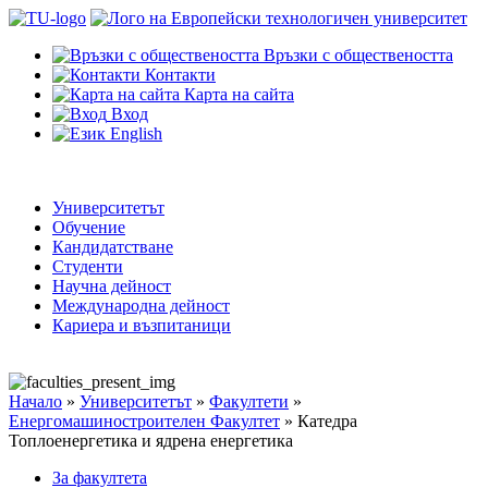
Връзки с обществеността
Контакти
Карта на сайта
Вход
English
Университетът
Обучение
Кандидатстване
Студенти
Научна дейност
Международна дейност
Кариера и възпитаници
Начало
»
Университетът
»
Факултети
»
Енергомашиностроителен Факултет
»
Катедра
Топлоенергетика и ядрена енергетика
За факултета