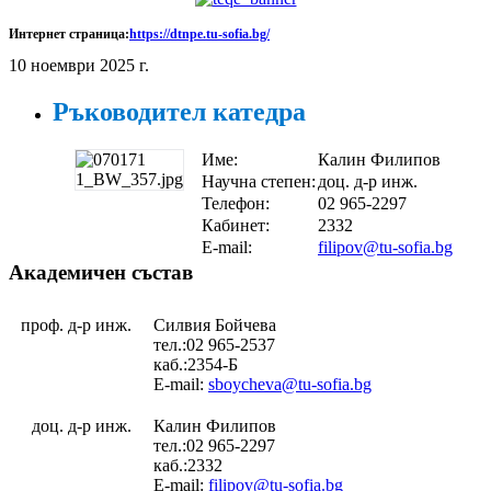
Интернет страница:
https://dtnpe.tu-sofia.bg/
10 ноември 2025 г.
Ръководител катедра
Име:
Калин Филипов
Научна степен:
доц. д-р инж.
Телефон:
02 965-2297
Кабинет:
2332
E-mail:
filipov@tu-sofia.bg
Академичен състав
проф. д-р инж.
Силвия Бойчева
тел.:02 965-2537
каб.:2354-Б
E-mail:
sboycheva@tu-sofia.bg
доц. д-р инж.
Калин Филипов
тел.:02 965-2297
каб.:2332
E-mail:
filipov@tu-sofia.bg