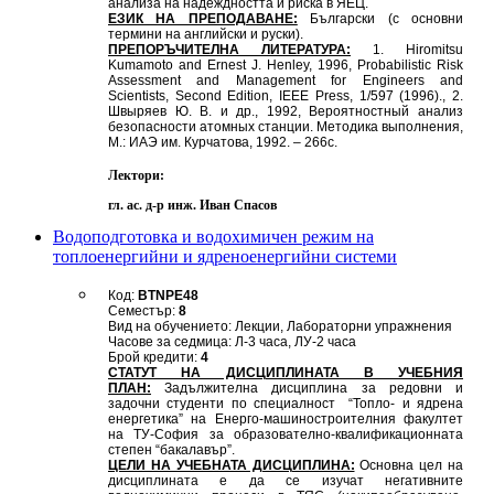
анализа на надеждността и риска в ЯЕЦ.
ЕЗИК НА ПРЕПОДАВАНЕ:
Български (с основни
термини на английски и руски).
ПРЕПОРЪЧИТЕЛНА ЛИТЕРАТУРА:
1. Hiromitsu
Kumamoto and Ernest J. Henley, 1996, Probabilistic Risk
Assessment and Management for Engineers and
Scientists, Second Edition, IEEE Press, 1/597 (1996)., 2.
Швыряев Ю. В. и др., 1992, Вероятностный анализ
безопасности атомных станции. Методика выполнения,
М.: ИАЭ им. Курчатова, 1992. – 266с.
Лектори:
гл. ас. д-р инж. Иван Спасов
Водоподготовка и водохимичен режим на
топлоенергийни и ядреноенергийни системи
Код:
BTNPE48
Семестър:
8
Вид на обучението: Лекции, Лабораторни упражнения
Часове за седмица: Л-3 часа, ЛУ-2 часа
Брой кредити:
4
СТАТУТ НА ДИСЦИПЛИНАТА В УЧЕБНИЯ
ПЛАН:
Задължителна дисциплина за редовни и
задочни студенти по специалност “Топло- и ядрена
енергетика” на Енерго-машиностроителния факултет
на ТУ-София за образователно-квалификационната
степен “бакалавър”.
ЦЕЛИ НА УЧЕБНАТА ДИСЦИПЛИНА:
Основна цел на
дисциплината е да се изучат негативните