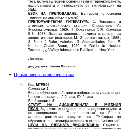
тест, включващ всички основни теми от проектирането,
експлоатацията и извеждането от експлоатация на
ЯЕЦ.
ЕЗИК НА ПРЕПОДАВАНЕ:
Български (с основни
термини на английски и руски).
ПРЕПОРЪЧИТЕЛНА ЛИТЕРАТУРА:
1. Тепловые и
атомные электрические станции: Справочник -М.:
Энергоатомиздат, 1989., 2. Овчинников Ф.Я., Семенов
В.В., 1988, Эксплуатационные режимы водо-водяных
энергетических реакторов, М.: Энергоатомиздат, 1988.,
3. Frank J Rahn, Acheless G. Adamantiades, John E.
Kenton, Chaim Braun, 1989, A Guide to Nuclear
Technology, A Wiley-Interscience Publication, New York.
Лектори:
доц. д-р инж. Калин Филипов
Промишлена топлоенергетика
Код:
МТРЕ06
Семестър:
1
Вид на обучението: Лекции и лабораторни упражнения
Часове за седмица: Л-2 часа, ЛУ-2 часа
Брой кредити:
5
СТАТУТ НА ДИСЦИПЛИНАТА В УЧЕБНИЯ
ПЛАН:
Задължителна дисциплина за редовни студенти
по специалност “Топлоенергетика” на Енерго-
машиностроителния факултет на ТУ-София за
образователно-квалификационната степен “магистър”.
ЦЕЛИ НА УЧЕБНАТА ДИСЦИПЛИНА:
Студентът