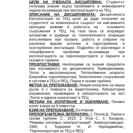
ЦЕЛИ НА УЧЕБНАТА ДИСЦИПЛИНА:
Студентът
получава знания върху проблемите и инженерните
задачи възникващи при експлоатацията на ТЕЦ
ОПИСАНИЕ НА ДИСЦИПЛИНАТА:
Дисциплината
Експлоатация на ТЕЦ цели да даде познания на
студентите за инженерната същност на най-важните
преходни режими в работата на основните
съоръжения в ТЕЦ. На тази база се изграждат
алгоритми и графици за технологичните операции
изпълнявани при пускане, работа и спиране на
различни видове котелни и паротурбинни и
газотрубинни инсталации. Подробно се разглеждат и
специфичните проблеми възникващи при
експлоатацията на парогенераторите и парните и
газовите турбини.
ПРЕДПОСТАВКИ:
Необходими са знания придобити
при изучаването на дисциплините Термодинамика,
Топло и масопренасяне, Топлообменни апарати,
Енергийни парогенератори, Технологични съоръжения
и системи в ТЕЦ и ЯЕЦ, Парни и газови турбини;
МЕТОД ЗА ПРЕПОДАВАНЕ:
Лекции изнасяни на черна
дъска и с помощта на видеотехника. Лабораторни
упражнения, провеждани в лабораториите на кат/
„Топло и ядрена енергетика” и ТЕЦ .
МЕТОДИ НА ИЗПИТВАНЕ И ОЦЕНЯВАНЕ:
Писмен
изпит в края на II семестър
ЕЗИК НА ПРЕПОДАВАНЕ:
Български
ПРЕПОРЪЧИТЕЛНА ЛИТЕРАТУРА:
1. Попов Д., Парни и
газови турбини. С., 2010; 2. Усов С., С. Казаров.,
“Режимы тепловых электростанций”. Энергоатомиздат
1985, 3. Тодориев Н., И. Чорбаджийски.,
“Парогенератори за ТЕЦ и ЯЕЦ”