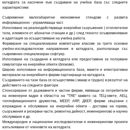
катедрата са насочени към създаване на учебна база със следните
характеристики:
Съвременни малогабаритни икономични стендове с развита
информационно - управляваща част.
Използване на реалнодействуващи енергийни съоръжения ( отоплителни
тела, елементи от абонатни станции и др.) след тяхното осъвременяване
и адаптация за осъществяване на учебна работа.
Формиране на специализирани компютърни класове за трите основни
учебно-изследователски направления в катедрата, разполагащи със
съвременен специализиран софтуер.
Използване на създадени в катедрата или предоставени за ползуване
симулатори на енергийни обекти (блокове).
Широко използване на информационната база, макети и илюстративни
материали на енергийните фирми партниращи на катедрата.
Създаването на тази база се осъществява ( макар и трудно) в резултат на
действието на следните фактори:
Спонсориране от държавните и частни фирми, явяващи се потребители
на инженерни кадри в областта на "ТЯЕ" каквито са: ТЕЦ-овете, АЕЦ,
топлофикационните дружества, МЕЕР, АЯР, ДКЕР, фирми свързани с
изграждане и обслужване на енергийни обекти - доставка на горива,
съоръжения и резервни части, ремонтна дейност, инженерингово и научно
обслужване и др.
Международни и национални изследователски и инженерингови проекти
изпълнявани от членовете на катедрата.