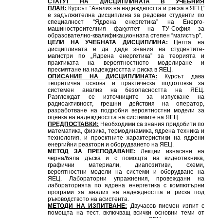
СТАТУТ НА ДИСЦИПЛИНАТА В УЧЕБНИЯ
ПЛАН:
Курсът “Анализ на надеждността и риска в ЯЕЦ”
е задължителна дисциплина за редовни студенти по
специалност “Ядрена енергетика” на Енерго-
машиностроителния факултет на ТУ-София за
образователно-квалификационната степен “магистър”.
ЦЕЛИ НА УЧЕБНАТА ДИСЦИПЛИНА:
Целта на
дисциплината е да даде знания на студентите-
магистри по „Ядрена енергетика” за теорията и
практиката на вероятностното моделиране и
пресмятане на надеждността и риска в ЯЕЦ.
ОПИСАНИЕ НА ДИСЦИПЛИНАТА:
Курсът дава
теоретична основа и практическа подготовка за
системен анализ на безопасността на ЯЕЦ.
Разглеждат се източниците за изпускане на
радиоактивност, грешни действия на оператор,
разработване на подробни вероятностни модели за
оценка на надеждността на системите на ЯЕЦ.
ПРЕДПОСТАВКИ:
Необходими са знания придобити по
математика, физика, термодинамика, ядрена техника и
технология, и проектните характеристики на ядрени
енергийни реактори и оборудването на ЯЕЦ.
МЕТОД ЗА ПРЕПОДАВАНЕ:
Лекции изнасяни на
черна/бяла дъска и с помощта на видеотехника,
графични материали, диапозитиви, схеми,
вероятностни модели на системи и оборудване на
ЯЕЦ. Лабораторни упражнения, провеждани на
лабораторията по ядрена енергетика с компютърни
програми за анализ на надеждността и риска под
ръководството на асистента.
МЕТОДИ НА ИЗПИТВАНЕ:
Двучасов писмен изпит с
помощта на тест, включващ всички основни теми от