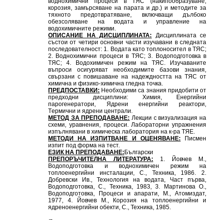
воднохимични процеси в ТЯС (накипообразуване,
корозия, замърсяване на парата и др.) и методите за
тяхното предотвратяване, включващи дълбоко
обезсоляване на водата и управление на
водохимичните режими.
ОПИСАНИЕ НА ДИСЦИПЛИНАТА:
Дисциплината се
състои от четири основни части изучавани в следната
последователност: 1. Водата като топлоносител в ТЯС;
2. Воднохимични процеси в ТЯС; 3. Водоподготовка в
ТЯС; 4. Водохимичен режим на ТЯС. Изучаваните
въпроси осигуряват необходимите базови знания,
свързани с повишаване на надеждността на ТЯС от
химична и физико-химична гледна точка.
ПРЕДПОСТАВКИ:
Необходими са знания придобити от
предходни дисциплини: Химия, Енергийни
парогенератори, Ядрени енергийни реактори,
Tермични и ядрени централи.
МЕТОД ЗА ПРЕПОДАВАНЕ:
Лекции с визуализация на
схеми, уравнения, процеси. Лабораторни упражнения
изпълнявани в химическа лаборатория на к-ра ТЯЕ.
МЕТОДИ НА ИЗПИТВАНЕ И ОЦЕНЯВАНЕ:
Писмен
изпит под форма на тест.
ЕЗИК НА ПРЕПОДАВАНЕ:
Български
ПРЕПОРЪЧИТЕЛНА ЛИТЕРАТУРА:
1. Йовчев М.,
Водоподготовка и воднохимичен режим на
топлоенергийни инсталации, С., Техника, 1986. 2.
Добревски Ив., Технология на водата, Част първа,
Водоподготовка, С., Техника, 1983, 3. Мартинова О.,
Водоподготовка, Процеси и апарати, М., Атомиздат,
1977, 4. Йовчев М., Корозия на топлоенергийни и
ядреноенергийни обекти, С., Техника, 1985.