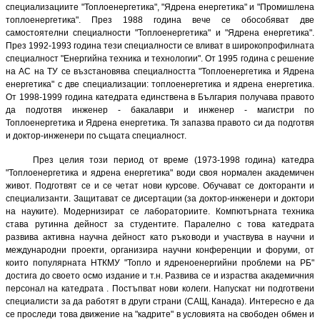
специализациите "Топлоенергетика", "Ядрена енергетика" и "Промишлена
топлоенергетика". През 1988 година вече се обособяват две
самостоятелни специалности "Топлоенергетика" и "Ядрена енергетика".
През 1992-1993 година тези специалности се вливат в широкопрофилната
специалност "Енергийна техника и технологии". От 1995 година с решение
на АС на ТУ се възстановява специалността "
Топлоенергетика
и Ядрена
енергетика" с две специализации: топлоенергетика и ядрена енергетика.
От 1998-1999 година катедрата единствена в България получава правото
да подготвя инженер - бакалаври и инженер - магистри по
Топлоенергетика
и Ядрена енергетика. Тя запазва правото си да подготвя
и доктор-инженери по същата специалност.
През целия този период от време (1973-1998 година) катедра
"
Топлоенергетика
и ядрена енергетика" води своя нормален академичен
живот. Подготвят се и се четат нови курсове. Обучават се докторанти и
специализанти. Защитават се дисертации (за доктор-инженери и доктори
на науките). Модернизират се лабораториите. Компютърната техника
става рутинна дейност за студентите. Паралелно с това катедрата
развива активна научна дейност като ръководи и участвува в научни и
международни проекти, организира научни конференции и форуми, от
които популярната НТКМУ "Топло и ядреноенергийни проблеми на РБ"
достига до своето осмо издание и т.н. Развива се и израства академичния
персонал на катедрата . Постъпват нови колеги. Напускат ни подготвени
специалисти за да работят в други страни (САЩ, Канада). Интересно е да
се проследи това движение на "кадрите" в условията на свободен обмен и