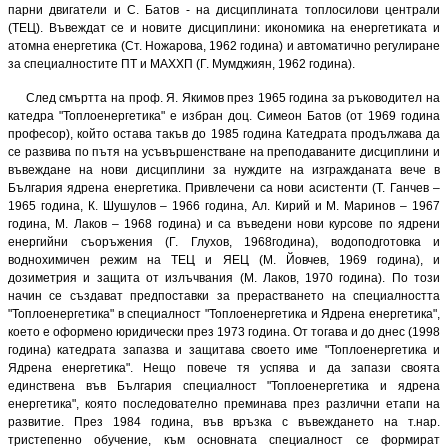
парни двигатели и С. Батов - на дисциплината топлосилови централи
(ТЕЦ). Въвеждат се и новите дисциплини: икономика на енергетиката и
атомна енергетика (Ст. Ножарова, 1962 година) и автоматично регулиране
за специалностите ПТ и МАХХП (Г. Мумджиян, 1962 година).
След смъртта на проф. Я. Якимов през 1965 година за ръководител на
катедра "Топлоенергетика" е избран доц. Симеон Батов (от 1969 година
професор), който остава такъв до 1985 година Катедрата продължава да
се развива по пътя на усъвършенстване на преподаваните дисциплини и
въвеждане на нови дисциплини за нуждите на изгражданата вече в
България ядрена енергетика. Привлечени са нови асистенти (Т. Ганчев –
1965 година, К. Шушулов – 1966 година, Ал. Кирий и М. Маринов – 1967
година, М. Лаков – 1968 година) и са въведени нови курсове по ядрени
енергийни съоръжения (Г. Глухов, 1968година), водоподготовка и
воднохимичен режим на ТЕЦ и ЯЕЦ (М. Йовчев, 1969 година), и
дозиметрия и защита от излъчвания (М. Лаков, 1970 година). По този
начин се създават предпоставки за прерастването на специалността
"Топлоенергетика" в специалност "
Топлоенергетика
и Ядрена енергетика",
което е оформено юридически през 1973 година. От тогава и до днес (1998
година) катедрата запазва и защитава своето име "
Топлоенергетика
и
Ядрена енергетика". Нещо повече тя успява и да запази своята
единствена във България специалност "Топлоенергетика и ядрена
енергетика", която последователно преминава през различни етапи на
развитие. През 1984 година, във връзка с въвеждането на т.нар.
тристепенно обучение, към основната специалност се формират