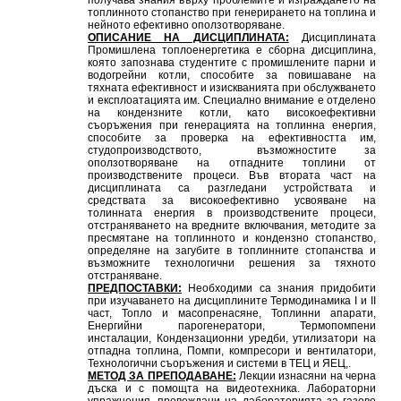
получава знания върху проблемите и изграждането на
топлинното стопанство при генерирането на топлина и
нейното ефективно оползотворяване.
ОПИСАНИЕ НА ДИСЦИПЛИНАТА:
Дисциплината
Промишлена топлоенергетика е сборна дисциплина,
която запознава студентите с промишлените парни и
водогрейни котли, способите за повишаване на
тяхната ефективност и изискванията при обслужването
и експлоатацията им. Специално внимание е отделено
на кондензните котли, като високоефективни
съоръжения при генерацията на топлинна енергия,
способите за проверка на ефективността им,
студопроизводството, възможностите за
оползотворяване на отпадните топлини от
производствените процеси. Във втората част на
дисциплината са разгледани устройствата и
средствата за високоефективно усвояване на
толинната енергия в производствените процеси,
отстраняването на вредните включвания, методите за
пресмятане на топлинното и кондензно стопанство,
определяне на загубите в топлинните стопанства и
възможните технологични решения за тяхното
отстраняване.
ПРЕДПОСТАВКИ:
Необходими са знания придобити
при изучаването на дисциплините Термодинамика I и II
част, Топло и масопренасяне, Топлинни апарати,
Енергийни парогенератори, Термопомпени
инсталации, Кондензационни уредби, утилизатори на
отпадна топлина, Помпи, компресори и вентилатори,
Технологични съоръжения и системи в ТЕЦ и ЯЕЦ,.
МЕТОД ЗА ПРЕПОДАВАНЕ:
Лекции изнасяни на черна
дъска и с помощта на видеотехника. Лабораторни