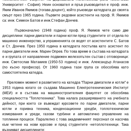
Университет - София). Неин основател и пръв ръководител е проф. инж.
Яким Иванов Якимов (тогава доцент), който ръководи катедрата до своята
смърт през 1965 година. Първите редовни асистенти на проф. Я. Якимов
са: инж. Симеон Батов и инж.Стефан Дончев.
Първоначално (1948 година) проф. Я. Якимов чете само две
дисциплини: парни двигатели и парни котли пред студентите от отдела по
машинно инженерство, а упражненията се водят от асистентите С. Батов
и Ст. Дончев. През 1950 година в катедрата постъпва като асистент по
парни двигатели инж. Марин Опрев. По това време в състава на катедрата
е и групата от направление подвижен железопътен състав с отговорници:
инж. Светослав Матакиев (1950-53 година) и инж. Александър Атанасов
(по късно професор). От 1960 година тази група се обособява като
самостоятелна катедра.
Преломен момент в развитието на катедра "Парни двигатели и котли" е
1953 година когато се създава Машинно Електротехническия Институт
(МЕИ) и в състава на машиностроителния факултет се обособява
специалността "Топлотехника". Това налага разширяването на учебната
дейност, при което се въвеждат курсовете по парни двигатели, парни
котли и горивна техника, кондензационни уредби, топлотехнически
измервания и уреди, газови турбини и автоматично управление на
топлинни процеси. Паралелно с това академичният персонал се насочва
към четене на нови курсове и пред студентите -нетоплотехници. Така
възникват дисциплините: