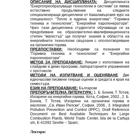
ОПИСАНИЕ НА ДИСЦИПЛИНАТА:
Дисциплината
“Енергопреобразуващи технологии и системи” се явява
естествено продължение на следните
специализиращи дисциплини от бакалавърския курс на
специалност “Топло и ядрена енергетика”: “Горивна
техника и технологии”, “Енергийни парогенератори”.
Чрез тази дисциплина студентите обучаващи се за
придобиване на образователно-квалификационната
степен “магистър” ще получат знания в областта на
енергийните технологии свързани с оползотворяване
на органични горива.
ПРЕДПОСТАВКИ:
Необходими са познания по
“Горивна техника и технологии” и “Енергийни
парогенератори”.
МЕТОД ЗА ПРЕПОДАВАНЕ:
Лекции с използване на
слайдове и демо-програми, лабораторните упражнения
с протоколи.
МЕТОДИ НА ИЗПИТВАНЕ И ОЦЕНЯВАНЕ
: Две
едночасови писмени текущи оценки в средата и края на
семестъра.
ЕЗИК НА ПРЕПОДАВАНЕ:
Български
ПРЕПОРЪЧИТЕЛНА ЛИТЕРАТУРА:
1. Б. Бонев, Т. Тотев,
Изгаряне на енергийни горива, Кота, София, 2002., 2. Б.
Бонев, Т. Тотев, Изгаряне на органични горива и
екология, „Св. Иван Рилски”, София, 2006., 3. Integrated
Pollution Prevention and Control (IPPC), Draft Reference
Document on Best Available Techniques for Large
Combustion Plants, World Trade Center, Isla de la Cartuja
s/n, E-41092 Seville – Spain;
Лектори: