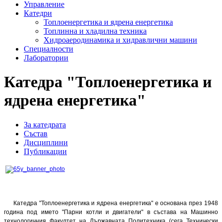
Управление
Катедри
Топлоенергетика и ядрена енергетика
Топлинна и хладилна техника
Хидроаеродинамика и хидравлични машини
Специалности
Лаборатории
Катедра "Топлоенергетика и
ядрена енергетика"
За катедрата
Състав
Дисциплини
Публикации
Катедра "Топлоенергетика и ядрена енергетика" е основана през 1948
година под името "Парни котли и двигатели" в състава на Машинно
технологичния Факултет на Държавната Политехника (сега Технически