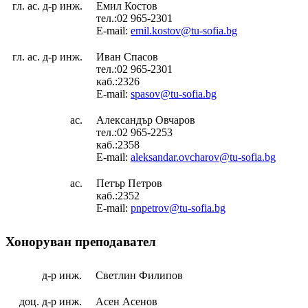
гл. ас. д-р инж.
Емил Костов
тел.:02 965-2301
E-mail:
emil.kostov@tu-sofia.bg
гл. ас. д-р инж.
Иван Спасов
тел.:02 965-2301
каб.:2326
E-mail:
spasov@tu-sofia.bg
ас.
Александър Овчаров
тел.:02 965-2253
каб.:2358
E-mail:
aleksandar.ovcharov@tu-sofia.bg
ас.
Петър Петров
каб.:2352
E-mail:
pnpetrov@tu-sofia.bg
Хоноруван преподавател
д-р инж.
Светлин Филипов
доц. д-р инж.
Асен Асенов