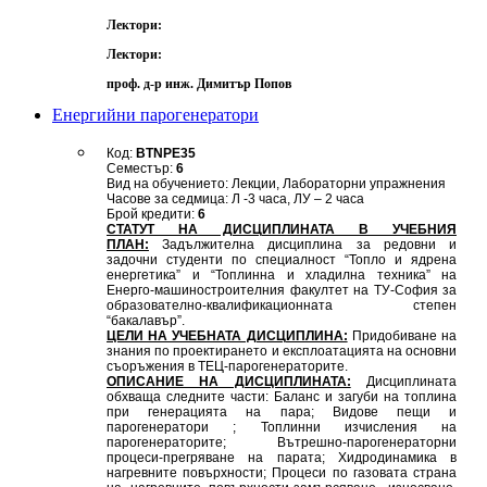
Лектори:
Лектори:
проф. д-р инж. Димитър Попов
Енергийни парогенератори
Код:
BTNPE35
Семестър:
6
Вид на обучението: Лекции, Лабораторни упражнения
Часове за седмица: Л -3 часа, ЛУ – 2 часа
Брой кредити:
6
СТАТУТ НА ДИСЦИПЛИНАТА В УЧЕБНИЯ
ПЛАН:
Задължителна дисциплина за редовни и
задочни студенти по специалност “Топло и ядрена
енергетика” и “Топлинна и хладилна техника” на
Енерго-машиностроителния факултет на ТУ-София за
образователно-квалификационната степен
“бакалавър”.
ЦЕЛИ НА УЧЕБНАТА ДИСЦИПЛИНА:
Придобиване на
знания по проектирането и експлоатацията на основни
съоръжения в ТЕЦ-парогенераторите.
ОПИСАНИЕ НА ДИСЦИПЛИНАТА:
Дисциплината
обхваща следните части: Баланс и загуби на топлина
при генерацията на пара; Видове пещи и
парогенератори ; Топлинни изчисления на
парогенераторите; Вътрешно-парогенераторни
процеси-прегряване на парата; Хидродинамика в
нагревните повърхности; Процеси по газовата страна