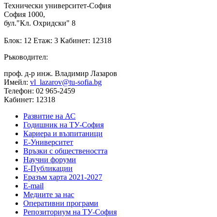
Технически университет-София
София 1000,
бул."Кл. Охридски" 8
Блок: 12 Етаж: 3 Кабинет: 12318
Ръководител:
проф. д-р инж. Владимир Лазаров
Имейл:
vl_lazarov@tu-sofia.bg
Телефон: 02 965-2459
Кабинет: 12318
Развитие на АС
Годишник на ТУ-София
Кариера и възпитаници
Е-Университет
Връзки с обществеността
Научни форуми
Е-Публикации
Еразъм харта 2021-2027
E-mail
Медиите за нас
Оперативни програми
Репозиториум на ТУ-София