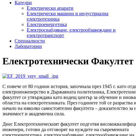
Катедри
Електрически апарати
Електрически машини и индустриална
електротехника
Електроенергетика
Електроснабдяване, електрообзавеждане и
електротранспорт
Специалности
Лаборатории
Електротехнически Факултет
С повече от 80 години история, започнала през 1945 г. като отд
електроинженерство в Държавната политехника, Електротехни
факултет се утвърждава като водещ център за обучение и инов
областта на електротехниката. През годините той се разраства 
начало на няколко самостоятелни факултета – доказателство за 
значимост и академична сила.
Днес Електротехническият факултет подготвя висококвалифи
инженери, готови да отговорят на нуждите на съвременната
електроенергетика, електроснабдяване, електрообзавеждане на