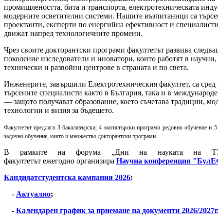
промишлеността, бита и транспорта, електротехническата инду
модерните осветителни системи. Нашите възпитаници са търс
проектанти, експерти по енергийна ефективност и специалисти
движат напред технологичните промени.
Чрез своите докторантски програми факултетът развива следв
поколение изследователи и иноватори, които работят в научни,
технически и развойни центрове в страната и по света.
Инженерите, завършили Електротехническия факултет, са сред 
търсените специалисти както в България, така и в международ
— защото получават образование, което съчетава традиции, мо
технологии и визия за бъдещето.
Факултетът предлага 3 бакалавърски, 4 магистърски програми редовно обучение и 5
задочно обучение, както и множество докторантски програми.
В рамките на форума „Дни на науката на ТУ
факултетът ежегодно организира
Научна конференция "Бул
Кандидатстудентска кампания 2026
:
-
Актуално
;
-
Календарен график за приемане на документи 2026/2027г.