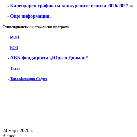
-
Календарен график на конкурсните изпити 2026/2027 г.;
- Още информация.
Стипендианстки и стажански програми:
-
МОН
-
ЕСО
АББ фондацията „Юрген Дорман“
-
-
Титан
-
Топлофикация София
24 март 2026 г.
Адрес: