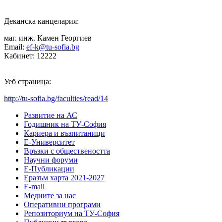
Деканска канцелария:
маг. инж. Камен Георгиев
Email:
ef-k@tu-sofia.bg
Кабинет: 12222
Уеб страница:
http://tu-sofia.bg/faculties/read/14
Развитие на АС
Годишник на ТУ-София
Кариера и възпитаници
Е-Университет
Връзки с обществеността
Научни форуми
Е-Публикации
Еразъм харта 2021-2027
E-mail
Медиите за нас
Оперативни програми
Репозиториум на ТУ-София