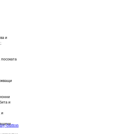
ва и
;
 посоката
вижващи
ционни
бита и
 и
машини