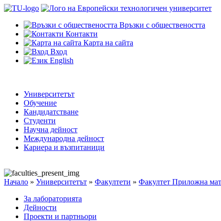
Връзки с обществеността
Контакти
Карта на сайта
Вход
English
Университетът
Обучение
Кандидатстване
Студенти
Научна дейност
Международна дейност
Кариера и възпитаници
Начало
»
Университетът
»
Факултети
»
Факултет Приложна мат
За лабораторията
Дейности
Проекти и партньори