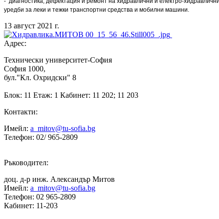
- диагностика, дефектация и ремонт на хидравлични и електро-хидравличн
уредби за леки и тежки транспортни средства и мобилни машини.
13 август 2021 г.
Адрес:
Технически университет-София
София 1000,
бул."Кл. Охридски" 8
Блок: 11 Етаж: 1 Кабинет: 11 202; 11 203
Контакти:
Имейл:
a_mitov@tu-sofia.bg
Телефон: 02/ 965-2809
Ръководител:
доц. д-р инж. Александър Митов
Имейл:
a_mitov@tu-sofia.bg
Телефон: 02 965-2809
Кабинет: 11-203