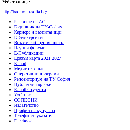
Уеб страница:
http://hadhm.tu-sofia.bg/
Развитие на АС
Годишник на ТУ-София
Кариера и възпитаници
Е-Университет
Връзки с обществеността
Научни форуми
Е-Публикации
Еразъм харта 2021-2027
E-mail
Медиите за нас
Оперативни програми
Репозиториум на ТУ-София
Публични търгове
Е-mail Студенти
YouTube
СОПКОНИ
Издателство
Профил на купувача
Телефонен указател
Facebook