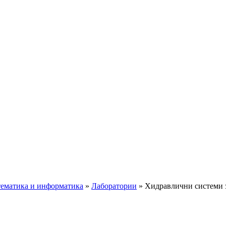
ематика и информатика
»
Лаборатории
»
Хидравлични системи 