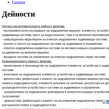
Галерия
Дейности
Научно-изследователската дейност включва:
- експериментално изследване на хидравлични машини, елементи, устройст
задвижващи системи, както за индустриални, така и за мобилни приложения
- симулационно моделиране на електро-хидравлични задвижващи системи;
- анализ и синтез на хидравлични системи за задвижване и управление;
- електро-хидравлични кормилни системи за автоматизирано управление на
на движение на мобилни машини;
- вградени системи за управление за електро-хидравлични серво системи.
Инженеринговата дейност включва:
- проектиране и производство на хидравлични елементи, устройства и зад
системи;
- изпитване на хидравлични елементи, устройства и задвижващи системи;
- диагностика, дефектация и ремонт на хидравлични обемни машини (рота
помпи и хидродвигатели), елементи (клапани за налягане, регулатори на де
разпределителни устройства) и системи за задвижване и управление.
- разработване на хидравлични демпферни и енергопоглъщащи устройства
съоръжения;
- диагностика, дефектация и ремонт на регулируеми хидравлични обемни 
(ротационни помпи и хидродвигатели);