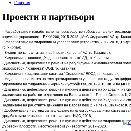
Галерия
Проекти и партньори
- Разработване и изработване на производствен образец на електрохидра
кормилно управление – ЕХКУ 200, 2015-2018, „М+С Хидравлик“ АД, гр. Казан
- Разработване на хидравлични управляващи устройства, 2017-2018, „Бъде
гр. Чирпан;
- Експертно-консултативни дейности „Капрони“ АД, гр. Казанлък;
- Хидравлични клапани, „Хидропневмотехника“ АД, гр. Казанлък;
- Диагностика, дефектация и ремонт на регулируеми аксиално-бутални помп
хидромотори, “Хидроказ“ ООД, гр. Казанлък;
- Хидравлични задвижващи системи,“ Хидроникс“ ЕООД, гр. Казанлък;
- Моделиране и синтез на електрохидравличен управляващ модул за цифр
управление на хидравлични кормилни устройства, 2016-2018, ФНИ на МОН;
- Диагностика, дефектация, ремонт и пускане в действие на Хидравлична си
задвижване на работните движения на Варова пещ 1 - Плена, Огняново К, 2
- Диагностика, дефектация, ремонт и пускане в действие на Хидравлична си
задвижване на работните движения на Варова пещ 2 - Плена, Огняново К, 2
- Дооборудване на стенд за изследване на електрохидравлична система за
уредба с чувствителност по натоварване, НИС, 2018;
- Диагностика, дефектация, ремонт и пускане в действие на хидравлична пр
дървесни плоскости, Лесотехнически университет, 2017-2020.