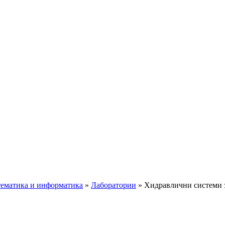
ематика и информатика
»
Лаборатории
»
Хидравлични системи 