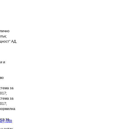
влично
лък;
щност“ АД,
и и
ово
стема за
017;
стема за
017;
 кормилна
еса за