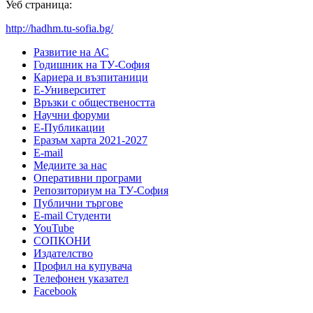
Уеб страница:
http://hadhm.tu-sofia.bg/
Развитие на АС
Годишник на ТУ-София
Кариера и възпитаници
Е-Университет
Връзки с обществеността
Научни форуми
Е-Публикации
Еразъм харта 2021-2027
E-mail
Медиите за нас
Оперативни програми
Репозиториум на ТУ-София
Публични търгове
Е-mail Студенти
YouTube
СОПКОНИ
Издателство
Профил на купувача
Телефонен указател
Facebook