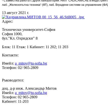
- Съвместна работа с други лаборатории: НИЛ "CAD/CAM/CAE в индустрията
лаб. „Железопътна техника“ (ФТ), лаб. Вградени системи за управление (ФА)
13 август 2021 г.
Адрес:
Технически университет-София
София 1000,
бул."Кл. Охридски" 8
Блок: 11 Етаж: 1 Кабинет: 11 202; 11 203
Контакти:
Имейл:
a_mitov@tu-sofia.bg
Телефон: 02/ 965-2809
Ръководител:
доц. д-р инж. Александър Митов
Имейл:
a_mitov@tu-sofia.bg
Телефон: 02 965-2809
Кабинет: 11-203