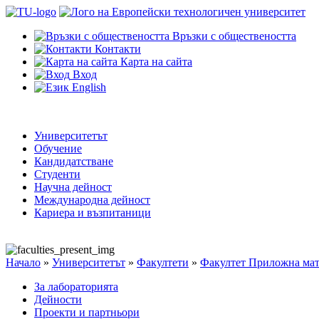
Връзки с обществеността
Контакти
Карта на сайта
Вход
English
Университетът
Обучение
Кандидатстване
Студенти
Научна дейност
Международна дейност
Кариера и възпитаници
Начало
»
Университетът
»
Факултети
»
Факултет Приложна мат
За лабораторията
Дейности
Проекти и партньори