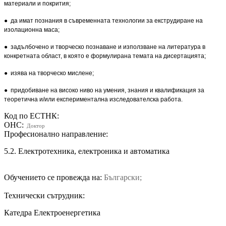
материали и покрития;
● да имат познания в съвременната технологии за екструдиране на
изолационна маса;
● задълбочено и творческо познаване и използване на литература в
конкретната област, в която е формулирана темата на дисертацията;
● изява на творческо мислене;
● придобиване на високо ниво на умения, знания и квалификация за
теоретична и/или експеримен­тална изследователска работа.
Код по ЕСТНК:
ОНС:
Доктор
Професионално направление:
5.2. Електротехника, електроника и автоматика
Обучението се провежда на:
Български;
Технически сътрудник:
Катедра Електроенергетика