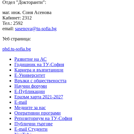
Отдел "Докторанти":
маг. инж. Соня Асенова
Кабинет: 2312
Тел.: 2592
email:
sasenova@tu-sofia.bg
Уеб страница:
phd.tu-sofia.bg
Развитие на АС
Годишник на ТУ-София
Кариера и възпитаници
Е-Университет
Връзки с обществеността
Научни форуми
Е-Публикации
Еразъм харта 2021-2027
E-mail
Медиите за нас
Оперативни програми
Репозиториум на ТУ-София
Публични търгове
Е-mail Студенти