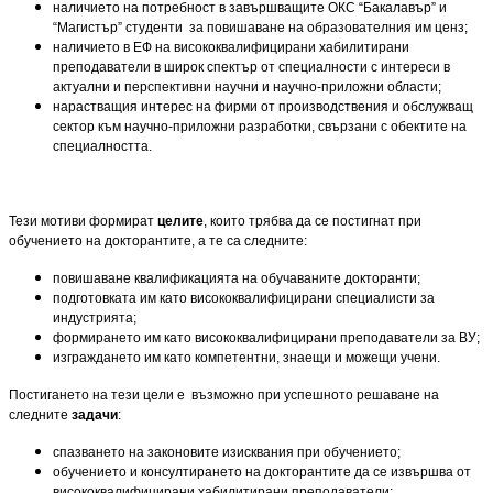
наличието на потребност в завършващите ОКС “Бакалавър” и
“Магистър” студенти за повишаване на образователния им ценз;
наличието в ЕФ на висококвалифицирани хабилитирани
преподаватели в широк спектър от специалности с интереси в
актуални и перспективни научни и научно-приложни области;
нарастващия интерес на фирми от производствения и обслужващ
сектор към научно-приложни разработки, свързани с обектите на
специалността.
Тези мотиви формират
целите
, които трябва да се постигнат при
обучението на докторантите, а те са следните:
повишаване квалификацията на обучаваните докторанти;
подготовката им като висококвалифицирани специалисти за
индустрията;
формирането им като висококвалифицирани преподаватели за ВУ;
изграждането им като компетентни, знаещи и можещи учени.
Постигането на тези цели е възможно при успешното решаване на
следните
з
адачи
:
спазването на законовите изисквания при обучението;
обучението и консултирането на докторантите да се извършва от
висококвалифицирани хабилитирани преподаватели;