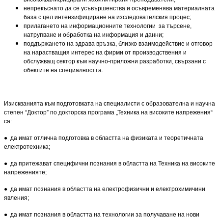
непрекъснато да се усъвършенства и осъвременява материалната
база с цел интензифи­циране на изследователския процес;
прилагането на информационните технологии за търсене,
натрупване и обработка на информация и данни;
поддържането на здрава връзка, близко взаимодействие и отговор
на нарастващия интерес на фирми от производствения и
обслужващ сектор към научно-приложни разработки, свързани с
обектите на специалността.
Изискванията към подготовката на специалисти с образователна и научна
степен “Доктор” по док­торска програма „Техника на високите напрежения“
са:
● да имат отлична подготовка в областта на физиката и теоретичната
електротехника;
● да притежават специфични познания в областта на Техника на високите
напреженияте;
● да имат познания в областта на електрофизични и електрохимичини
явления;
● да имат познания в областта на технологии за получаване на нови