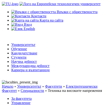
Връзки с обществеността
Контакти
Карта на сайта
Вход
English
Университетът
Обучение
Кандидатстване
Студенти
Научна дейност
Международна дейност
Кариера и възпитаници
Начало
»
Университетът
»
Факултети
»
Електротехнически
Факултет
»
Специалности
»
Техника на високите напрежения
За факултета
Управление