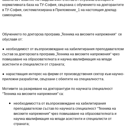
нормативната база на ТУ-София, свързана с обучението на докторантите
в ТУ-София, систематизирана в Приложение_1 на настоящия доклад-
самооценка.
Обучението по докторска програма „Техника на високите напрежения“ се
обуславя от:
● необходимост от възпроизвеждане на хабилитирания преподавателски
състав за докторската програма „Техника на високите напрежения“ чрез
повишаване на образователната и научна квалификация на млади
асистенти и специалисти от страната;
● нарастващия интерес на фирми от производствения сектор към научно-
приложни разработки, свър­зани с обектите на специалността.
Мотивите за разкриване на докторантури по научната специалност
“Техника на високите напрежения'' са:
необходимостта от възпроизвеждане на хабилитирания
преподавателски състав по научната специалност “Техника на
високите напрежения'' чрез повишаване на образователната и
научна квалификация на млади асистенти и специалисти от
страната;