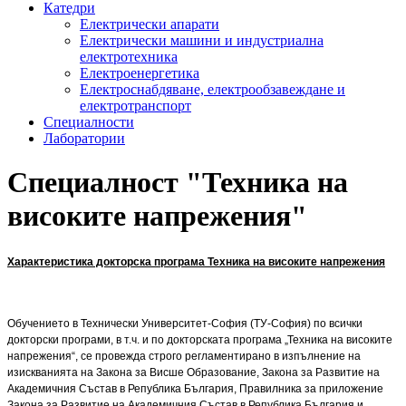
Катедри
Електрически апарати
Електрически машини и индустриална
електротехника
Електроенергетика
Електроснабдяване, електрообзавеждане и
електротранспорт
Специалности
Лаборатории
Специалност "Техника на
високите напрежения"
Характеристика докторска програма Техника на високите напрежения
Обучението в Технически Университет-София (ТУ-София) по всички
докторски програми, в т.ч. и по докторската програма „Техника на високите
напрежения“, се провежда строго регламентирано в изпълнение на
изискванията на Закона за Висше Образование, Закона за Развитие на
Академичния Състав в Република България, Правилника за приложение
Закона за Развитие на Академичния Състав в Република България и