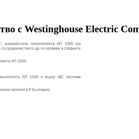
тво с Westinghouse Electric 
C, разработила технологията AП 1000 (за
 сътрудничеството да се развива в следните
гията AП 1000;
ехнологията AП 1000 и върху I&C системи
иални проекти в Р България;