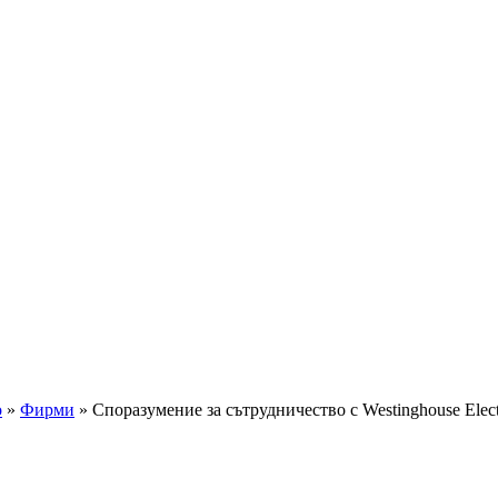
о
»
Фирми
»
Споразумение за сътрудничество с Westinghouse El