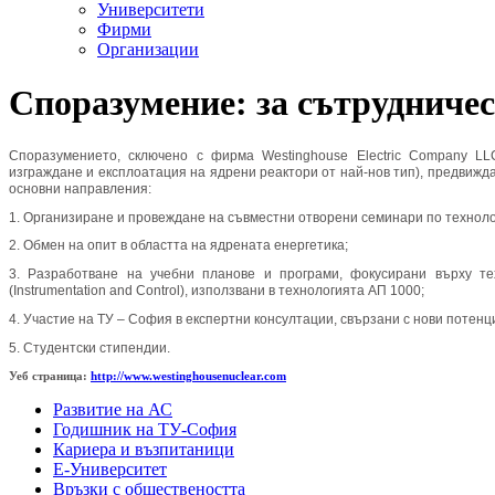
Университети
Фирми
Организации
Споразумение: за сътрудничес
Споразумението, сключено с фирма Westinghouse Electric Company LL
изграждане и експлоатация на ядрени реактори от най-нов тип), предвижда
основни направления:
1. Организиране и провеждане на съвместни отворени семинари по техноло
2. Обмен на опит в областта на ядрената енергетика;
3. Разработване на учебни планове и програми, фокусирани върху т
(Instrumentation and Control), използвани в технологията AП 1000;
4. Участие на ТУ – София в експертни консултации, свързани с нови потенц
5. Студентски стипендии.
Уеб страница:
http://www.westinghousenuclear.com
Развитие на АС
Годишник на ТУ-София
Кариера и възпитаници
Е-Университет
Връзки с обществеността