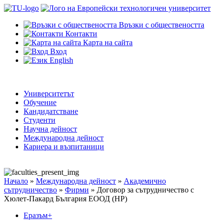
Връзки с обществеността
Контакти
Карта на сайта
Вход
English
Университетът
Обучение
Кандидатстване
Студенти
Научна дейност
Международна дейност
Кариера и възпитаници
Начало
»
Международна дейност
»
Академично
сътрудничество
»
Фирми
»
Договор за сътрудничество с
Хюлет-Пакард България ЕООД (HP)
Еразъм+