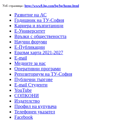
Уеб страница:
http://www8.hp.com/bg/bg/home.html
Развитие на АС
Годишник на ТУ-София
Кариера и възпитаници
Е-Университет
Връзки с обществеността
Научни форуми
Е-Публикации
Еразъм харта 2021-2027
E-mail
Медиите за нас
Оперативни програми
Репозиториум на ТУ-София
Публични търгове
Е-mail Студенти
YouTube
СОПКОНИ
Издателство
Профил на купувача
Телефонен указател
Facebook