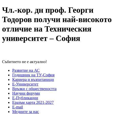
Чл.-кор. дн проф. Георги
Тодоров получи най-високото
отличие на Техническия
университет – София
Събитието не е актуално!
Развитие на АС
Годишник на ТУ-София
Кариера и възпитаници
Е-Университет
Връзки с обществеността
Научни форуми
Е-Публикации
Еразъм харта 2021-2027
E-mail
Медиите за нас