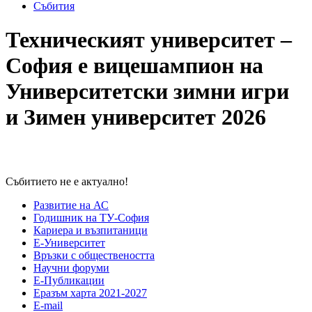
Събития
Техническият университет –
София е вицешампион на
Университетски зимни игри
и Зимен университет 2026
Събитието не е актуално!
Развитие на АС
Годишник на ТУ-София
Кариера и възпитаници
Е-Университет
Връзки с обществеността
Научни форуми
Е-Публикации
Еразъм харта 2021-2027
E-mail