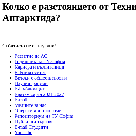
Колко е разстоянието от Техн
Антарктида?
Събитието не е актуално!
Развитие на АС
Годишник на ТУ-София
Кариера и възпитаници
Е-Университет
Връзки с обществеността
Научни форуми
Е-Публикации
Еразъм харта 2021-2027
E-mail
Медиите за нас
Оперативни програми
Репозиториум на ТУ-София
Публични търгове
Е-mail Студенти
YouTube