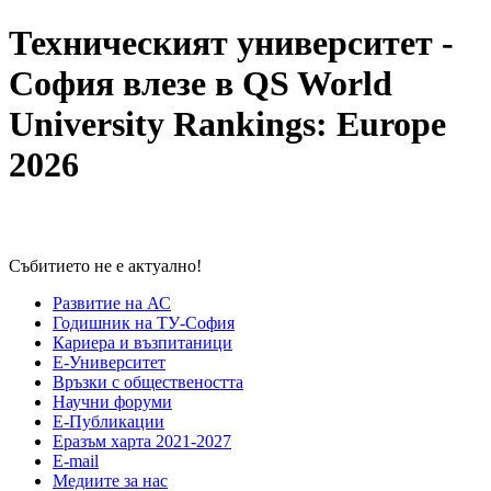
Техническият университет -
София влезе в QS World
University Rankings: Europe
2026
Събитието не е актуално!
Развитие на АС
Годишник на ТУ-София
Кариера и възпитаници
Е-Университет
Връзки с обществеността
Научни форуми
Е-Публикации
Еразъм харта 2021-2027
E-mail
Медиите за нас