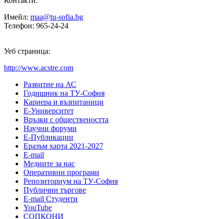
Контакти:
Имейл:
maa@tu-sofia.bg
Телефон: 965-24-24
Уеб страница:
http://www.acstre.com
Развитие на АС
Годишник на ТУ-София
Кариера и възпитаници
Е-Университет
Връзки с обществеността
Научни форуми
Е-Публикации
Еразъм харта 2021-2027
E-mail
Медиите за нас
Оперативни програми
Репозиториум на ТУ-София
Публични търгове
Е-mail Студенти
YouTube
СОПКОНИ