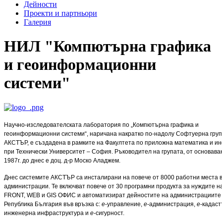
Дейности
Проекти и партньори
Галерия
НИЛ "Компютърна графика
и геоинформационни
системи"
Научно-изследователската лаборатория по „Компютърна графика и
геоинформационни системи“, наричана накратко по-надолу Софтуерна груп
АКСТЪР, е създадена в рамките на Факултета по приложна математика и и
при Технически Университет – София. Ръководител на групата, от основава
1987г. до днес е доц. д-р Моско Аладжем.
Днес системите АКСТЪР са инсталирани на повече от 8000 работни места в
администрации. Те включват повече от 30 програмни продукта за нуждите н
FRONT, WEB и GIS ОФИС и автоматизират дейностите на администрациите
Република България във връзка с:
е
-управление,
е
-администрация,
е
-кадас
инженерна инфраструктура и
е
-сигурност.