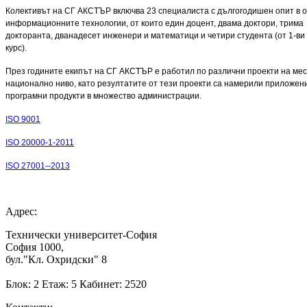
Колективът на СГ АКСТЪР включва 23 специалиста с дългогодишен опит в о
информационните технологии, от които един доцент, двама доктори, трима
докторанта, дванадесет инженери и математици и четири студента (от 1-ви 
курс).
През годините екипът на СГ АКСТЪР е работил по различни проекти на мес
национално ниво, като резултатите от тези проекти са намерили приложен
програмни продукти в множество администрации.
ISO 9001
ISO 20000-1-2011
ISO 27001--2013
Адрес:
Технически университет-София
София 1000,
бул."Кл. Охридски" 8
Блок: 2 Етаж: 5 Кабинет: 2520