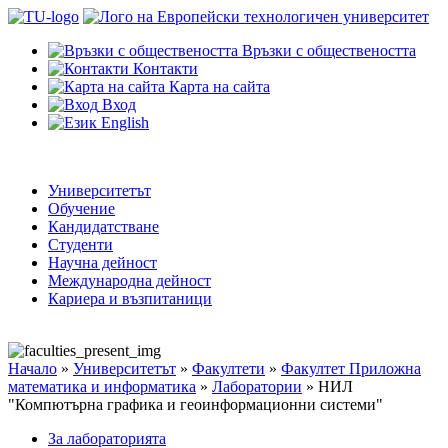
Връзки с обществеността
Контакти
Карта на сайта
Вход
English
Университетът
Обучение
Кандидатстване
Студенти
Научна дейност
Международна дейност
Кариера и възпитаници
Начало
»
Университетът
»
Факултети
»
Факултет Приложна
математика и информатика
»
Лаборатории
»
НИЛ
"Компютърна графика и геоинформационни системи"
За лабораторията