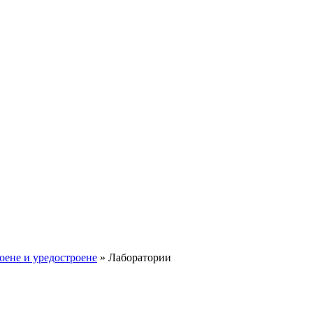
оене и уредостроене
»
Лаборатории