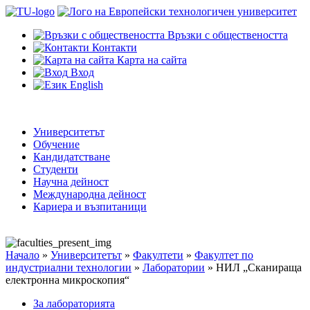
Връзки с обществеността
Контакти
Карта на сайта
Вход
English
Университетът
Обучение
Кандидатстване
Студенти
Научна дейност
Международна дейност
Кариера и възпитаници
Начало
»
Университетът
»
Факултети
»
Факултет по
индустриални технологии
»
Лаборатории
»
НИЛ „Сканираща
електронна микроскопия“
За лабораторията