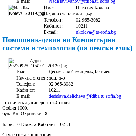
E-mail:
vladislav.ivanov@fdiba.tu-sofia.bg
Име:
Наталия Колева
Научна степен:
доц. д-р
Телефон:
02 965-3082
Кабинет:
10211
E-mail:
nkoleva@tu-sofia.bg
Помощник-декан на Компютърни
системи и технологии (на немски език)
Адрес:
Име:
Десислава Стоицева-Деличева
Научна степен:
доц. д-р
Телефон:
02 965-3082
Кабинет:
10211
E-mail:
desislava.delicheva@fdiba.tu-sofia.bg
Технически университет-София
София 1000,
бул."Кл. Охридски" 8
Блок: 10 Етаж: 2 Кабинет: 10213
Студентска канцелария: