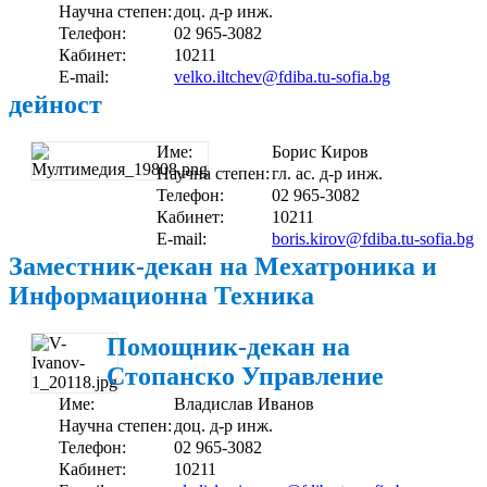
Научна степен:
доц. д-р инж.
Телефон:
02 965-3082
Кабинет:
10211
E-mail:
velko.iltchev@fdiba.tu-sofia.bg
дейност
Име:
Борис Киров
Научна степен:
гл. ас. д-р инж.
Телефон:
02 965-3082
Кабинет:
10211
E-mail:
boris.kirov@fdiba.tu-sofia.bg
Заместник-декан на Мехатроника и
Информационна Техника
Помощник-декан на
Стопанско Управление
Име:
Владислав Иванов
Научна степен:
доц. д-р инж.
Телефон:
02 965-3082
Кабинет:
10211