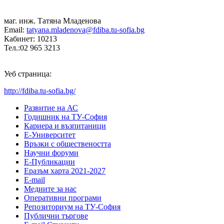
маг. инж. Татяна Младенова
Email:
tatyana.mladenova@fdiba.tu-sofia.bg
Кабинет: 10213
Тел.:02 965 3213
Уеб страница:
http://fdiba.tu-sofia.bg/
Развитие на АС
Годишник на ТУ-София
Кариера и възпитаници
Е-Университет
Връзки с обществеността
Научни форуми
Е-Публикации
Еразъм харта 2021-2027
E-mail
Медиите за нас
Оперативни програми
Репозиториум на ТУ-София
Публични търгове