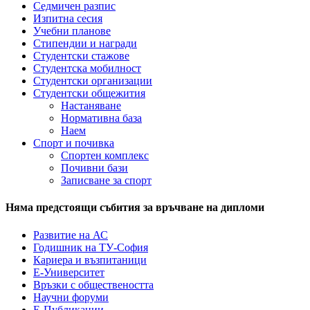
Седмичен разпис
Изпитна сесия
Учебни планове
Стипендии и награди
Студентски стажове
Студентска мобилност
Студентски организации
Студентски общежития
Настаняване
Нормативна база
Наем
Спорт и почивка
Спортен комплекс
Почивни бази
Записване за спорт
Няма предстоящи събития за връчване на дипломи
Развитие на АС
Годишник на ТУ-София
Кариера и възпитаници
Е-Университет
Връзки с обществеността
Научни форуми
Е-Публикации