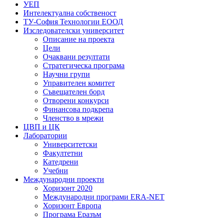
УЕП
Интелектуална собственост
ТУ-София Технологии ЕООД
Изследователски университет
Описание на проекта
Цели
Очаквани резултати
Стратегическа програма
Научни групи
Управителен комитет
Съвещателен борд
Отворени конкурси
Финансова подкрепа
Членство в мрежи
ЦВП и ЦК
Лаборатории
Университетски
Факултетни
Катедрени
Учебни
Международни проекти
Хоризонт 2020
Международни програми ERA-NET
Хоризонт Европа
Програма Еразъм