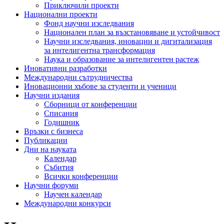
Приключили проекти
Национални проекти
Фонд научни изследвания
Национален план за възстановяване и устойчивост
Научни изследвания, иновации и дигитализация
за интелигентна трансформация
Наука и образование за интелигентен растеж
Иновативни разработки
Международни сътрудничества
Иновационни хъбове за студенти и ученици
Научни издания
Сборници от конференции
Списания
Годишник
Връзки с бизнеса
Публикации
Дни на науката
Календар
Събития
Всички конференции
Научни форуми
Научен календар
Международни конкурси