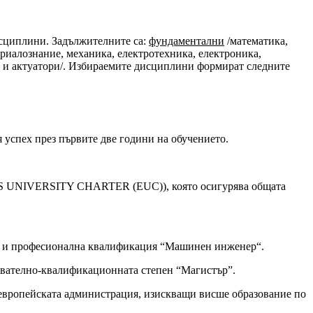
исциплини. Задължителните са:
фундаментални
/математика,
риалознание, механика, електротехника, електроника,
 и актуатори/. Избираемите дисциплини формират следните
я успех през първите две години на обучението.
SMUS UNIVERSITY CHARTER (EUC)), която осигурява общата
а“ и професионална квалификация “Машинен инженер“.
зователно-квалификационната степен “Магистър”.
 европейската администрация, изискващи висше образование по