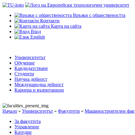
Връзки с обществеността
Контакти
Карта на сайта
Вход
English
Университетът
Обучение
Кандидатстване
Студенти
Научна дейност
Международна дейност
Кариера и възпитаници
Начало
»
Университетът
»
Факултети
»
Машиностроителен фак
За факултета
Управление
Катедри