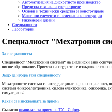
Автоматизация на дискретното производство
Прецизна техника и уредостроене
Основи и технически средства за конструиране
Машинни елементи и неметални конструкции
Инженерен дизайн
Специалности
Лаборатории
Специалност "Мехатронни сис
За специалността
Специалност “Мехатронни системи“ на английски език осигуря
висше образование. Приемът на студенти се извършва съгласно
Защо да избера тази специалност?
Мехатронните системи са интердисциплинарна специалност, вк
системи /микроелектроника, силова електроника, сензорика, а
симулиране/.
Какви са изискванията за прием?
Съгласно
правилата за прием на ТУ – София
.