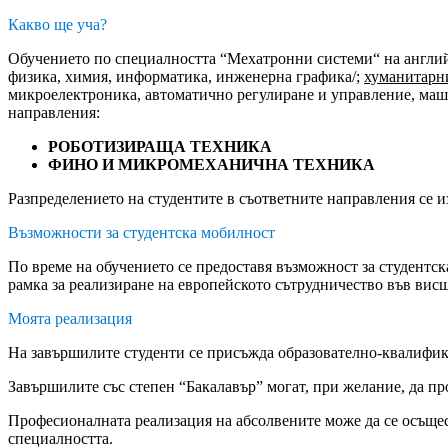
Какво ще уча?
Обучението по специалността “Мехатронни системи“ на англий
физика, химия, информатика, инженерна графика/;
хуманитарн
микроелектроника, автоматично регулиране и управление, маш
направления:
РОБОТИЗИРАЩА ТЕХНИКА
ФИНО И МИКРОМЕХАНИЧНА ТЕХНИКА
Разпределението на студентите в съответните направления се и
Възможности за студентска мобилност
По време на обучението се предоставя възможност за студен
рамка за реализиране на европейското сътрудничество във вис
Моята реализация
На завършилите студенти се присъжда образователно-квалифи
Завършилите със степен “Бакалавър” могат, при желание, да п
Професионалната реализация на абсолвените може да се осъщес
специалността.