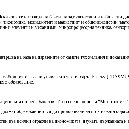
ски език се изгражда на базата на задължителни и избираеми д
и
/икономика, мениджмънт и маркетинг/ и
общоинженерни
/мате
инни елементи и механизми, микропроцесорна техника, сензори
звършва на база на изразените от самите тях желания и показани
тска мобилност съгласно университетската харта Еразъм (ERA
шето образование.
кационната степен “Бакалавър” по специалността “Мехатроник
родължат образованието си до придобиване на по-високата обра
тви във всички отрасли на икономиката, науката, държавната и