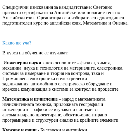
Специфични изисквания за кандидатстване: Световно
признати сертификати за Английски или полагане тест по
Английски език. Организира се и избирателен едногодишен
подготвителен курс по английски език, Математика и Физика.
Какво ще уча?
В курса на обучение се изучават:
И
нженерни науки
както основните – физика, химия,
механика, наука и технология на материалите, електроника,
системи за измерване и теория на контрола, така и
Промишлена електроника и електрически
задвижвания, автомобилно електрическо оборудване и
мрежова комуникация в системи за контрол на процесите.
Математика и изчисление
– наред с математиката,
изчислителната техника, приложната география и
инженерните графики се изучават и системи за
автоматизирано проектиране, обектно-ориентирано
програмиране и структурен анализ на крайните елементи.
Курсове и езици -
Български и английски