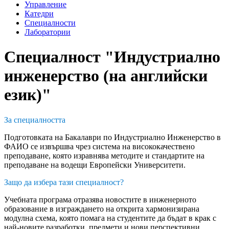
Управление
Катедри
Специалности
Лаборатории
Специалност "Индустриално
инженерство (на английски
език)"
За специалността
Подготовката на Бакалаври по Индустриално Инженерство в
ФАИО се извършва чрез система на висококачествено
преподаване, която изравнява методите и стандартите на
преподаване на водещи Европейски Университети.
Защо да избера тази специалност?
Учебната програма отразява новостите в инженерното
образование в изграждането на открита хармонизирана
модулна схема, която помага на студентите да бъдат в крак с
най-новите разработки, предмети и нови перспективни