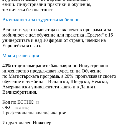
езици. Индустриални практики и обучения,
техническа безопастност.
Възможности за студентска мобилност
Всички студенти могат да се включат в програмата за
мобилност с цел обучение или практика „Еразъм“ с 16
университата и над 10 фирми от страни, членки на
Европейския съюз.
Моята реализация
40% от дипломираните бакалаври по Индустриално
инженерство продължават курса си на Обучение
по Магистърската програма, а 20% продължават своето
обучение в чужбина – Испански, Шведски, Немски,
Американски университети както и в Дания и
Великобритания.
Код по ЕСТНК:
IE
ОКС:
Бакалавър
Професионална квалификация:
Индустриален Инженер