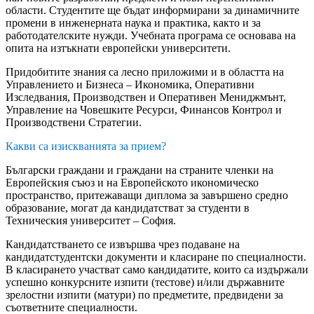
области. Студентите ще бъдат информирани за динамичните
промени в инженерната наука и практика, както и за
работодателските нужди. Учебната програма се основава на
опита на изтъкнати европейски университети.
Придобитите знания са лесно приложими и в областта на
Управлението и Бизнеса – Икономика, Оперативни
Изследвания, Производствен и Оперативен Мениджмънт,
Управление на Човешките Ресурси, Финансов Контрол и
Производствени Стратегии.
Какви са изискванията за прием?
Български граждани и граждани на страните членки на
Европейския съюз и на Европейското икономическо
пространство, притежаващи диплома за завършено средно
образование, могат да кандидатстват за студенти в
Техническия университет – София.
Кандидатстването се извършва чрез подаване на
кандидатстудентски документи и класиране по специалности.
В класирането участват само кандидатите, които са издържали
успешно конкурсните изпити (тестове) и/или държавните
зрелостни изпити (матури) по предметите, предвидени за
съответните специалности.