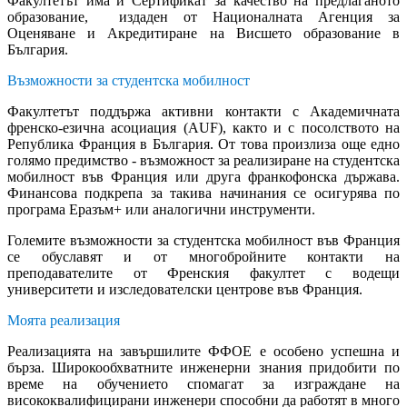
Факултетът има и Сертификат за качество на предлаганото
образование, издаден от Националната Агенция за
Оценяване и Акредитиране на Висшето образование в
България.
Възможности за студентска мобилност
Факултетът поддържа активни контакти с Академичнатa
френско-езична асоциация (AUF), както и с посолството на
Република Франция в България. От това произлиза още едно
голямо предимство - възможност за реализиране на студентска
мобилност във Франция или друга франкофонска държава.
Финансова подкрепа за такива начинания се осигурява по
програма Еразъм+ или аналогични инструменти.
Големите възможности за студентска мобилност във Франция
се обуславят и от многобройните контакти на
преподавателите от Френския факултет с водещи
университети и изследователски центрове във Франция.
Моята реализация
Реализацията на завършилите ФФОЕ е особено успешна и
бърза. Широкообхватните инженерни знания придобити по
време на обучението спомагат за изграждане на
висококвалифицирани инженери способни да работят в много