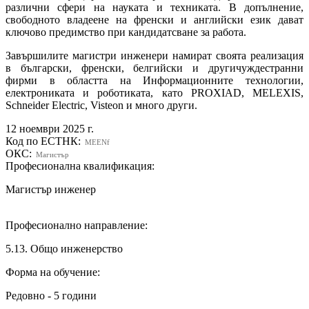
различни сфери на науката и техниката. В допълнение,
свободното владеене на френски и английски език дават
ключово предимство при кандидатсване за работа.
Завършилите магистри инженери намират своята реализация
в български, френски, белгийски и другичуждестранни
фирми в областта на Информационните технологии,
електрониката и роботиката, като PROXIAD, MELEXIS,
Schneider Electric, Visteon и много други.
12 ноември 2025 г.
Код по ЕСТНК:
MEENf
ОКС:
Магистър
Професионална квалификация:
Магистър инженер
Професионално направление:
5.13. Общо инженерство
Форма на обучение:
Редовно - 5 години