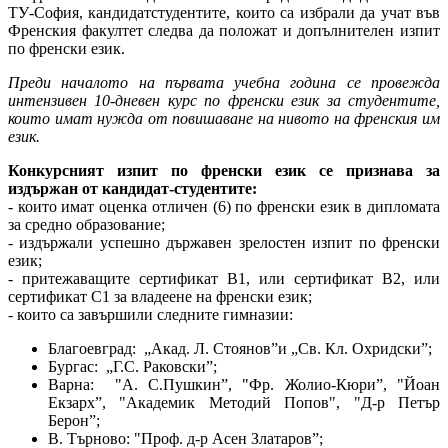
ТУ-София, кандидатстудентите, които са избрали да учат във
Френския факултет следва да положат и допълнителен изпит
по френски език.
Преди началото на първата учебна година се провежда
интензивен 10-дневен курс по френски език за студентите,
които имат нужда от повишаване на нивото на френския им
език.
Конкурсният изпит по френски език се признава за
издържан от кандидат-студентите:
- които имат оценка отличен (6) по френски език в дипломата
за средно образование;
- издържали успешно държавен зрелостен изпит по френски
език;
- притежаващите сертификат В1, или сертификат В2, или
сертификат С1 за владеене на френски език;
- които са завършили следните гимназии:
Благоевград: „Акад. Л. Стоянов”и „Св. Кл. Охридски”;
Бургас: „Г.С. Раковски”;
Варна: "А. С.Пушкин”, "Фр. Жолио-Кюри”, "Йоан
Екзарх”, "Академик Методий Попов", "Д-р Петър
Берон”;
В. Търново: "Проф. д-р Асен Златаров”;