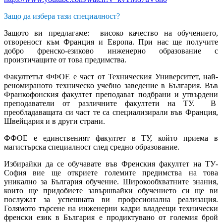
Защо да избера тази специалност?
Защото ви предлагаме: високо качество на обучението,
отвореност към Франция и Европа. При нас ще получите
добро френско-езиково инженерно образование с
произтичащите от това предимства.
Факултетът ФФОЕ е част от Техническия Университет, най-
реномираното техническо учебно заведение в България. Във
Франкофонския факултет преподават подбрани и утвърдени
преподаватели от различните факултети на ТУ. В
преобладаващата си част те са специализирали във Франция,
Швейцария и в други страни.
ФФОЕ е единственият факултет в ТУ, който приема в
магистърска специалност след средно образование.
Избирайки да се обучавате във Френския факултет на ТУ-
София вие ще откриете големите предимства на това
уникално за България обучение. Широкообхватните знания,
които ще придобиете завършвайки обучението си ще ви
послужат за успешната ви професионална реализация.
Голямото търсене на инженерни кадри владеещи технически
френски език в България е продиктувано от големия брой