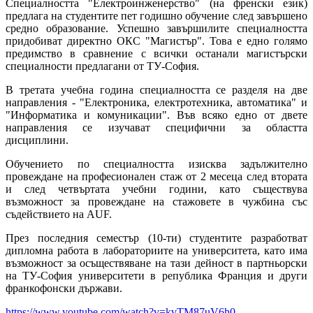
Специалността "Електроинженерство" (на френски език)
предлага на студентите пет годишно обучение след завършено
средно образoвание. Успешно завършилите специалността
придобиват директно ОКС "Магистър". Това е едно голямо
предимство в сравнение с всички останали магистърски
специалности предлагани от ТУ-София.
В третата учебна година специалността се разделя на две
направления - "Електроника, електротехника, автоматика" и
"Информатика и комуникации". Във всяко едно от двете
направления се изучават специфични за областта
дисциплини.
Обучението по специалността изисква задължително
провеждане на професионален стаж от 2 месеца след втората
и след четвъртата учебни години, като съществува
възможност за провеждане на стажовете в чужбина със
съдействието на AUF.
През последния семестър (10-ти) студентите разработват
дипломна работа в лабораториите на университета, като има
възможност за осъществяване на тази дейност в партньорски
на ТУ-София университети в република Франция и други
франкофонски държави.
https://www.youtube.com/watch?v=kvTM87uV6h0