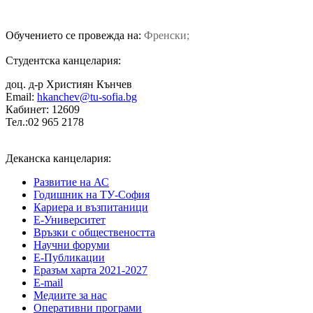
Обучението се провежда на:
Френски;
Студентска канцелария:
доц. д-р Християн Кънчев
Email:
hkanchev@tu-sofia.bg
Кабинет: 12609
Тел.:02 965 2178
Деканска канцелария:
Развитие на АС
Годишник на ТУ-София
Кариера и възпитаници
Е-Университет
Връзки с обществеността
Научни форуми
Е-Публикации
Еразъм харта 2021-2027
E-mail
Медиите за нас
Оперативни програми