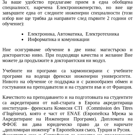
За ваше удобство предлагаме прием в една обобщена
специалност, наречена Електроинженерство, но вие ще
завършите една от следните инженерни специалности (този
избор вие ще трябва да направите след първите 2 години от
обучение):
Електроника, Автоматика, Електротехника
Информатика и комуникации
Ние осигуряваме обучение в две нива: магистърско и
докторантско ниво. При подходящи качества и желание Вие
можете да продължите в докторантския ни модул.
Учебните ни програми са хармонизирани с учебните
програми на водещи френски инженерни университети.
Нивото на обучение се поддържа и с разнообразен обмен и
гостувания на преподаватели и на студенти във и от Франция.
Качеството на преподаването и на подготовката на студентите
са акредитирани от най-старата в Европа акредитираща
институция– френската Комисия CTI (Commission des Titres
d’Ingénieur), която е част от ENAE (Европейска Мрежа за
Акредитиране на Инженерни Програми). Дипломaта на
ФФОЕ ви дава юридическо право да се наричате
„дипломиран инженер” в Европейския съюз, Турция и Русия.