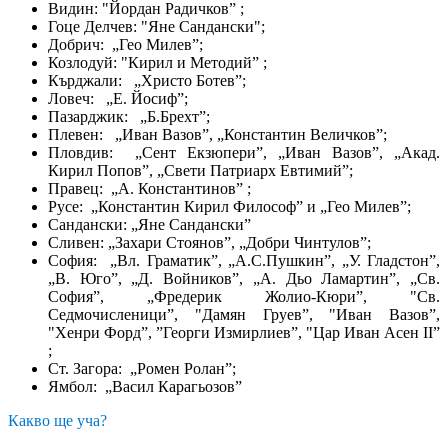
Видин: "Йордан Радичков” ;
Гоце Делчев: "Яне Сандански";
Добрич: „Гео Милев”;
Козлодуй: "Кирил и Методий” ;
Кърджали: „Христо Ботев”;
Ловеч: „Е. Йосиф”;
Пазарджик: „Б.Брехт”;
Плевен: „Иван Вазов”, „Константин Величков”;
Пловдив: „Сент Екзюпери”, „Иван Вазов”, „Акад.
Кирил Попов”, „Свети Патриарх Евтимий”;
Правец: „А. Константинов” ;
Русе: „Константин Кирил Философ” и „Гео Милев”;
Сандански: „Яне Сандански”
Сливен: „Захари Стоянов”, „Добри Чинтулов”;
София: „Вл. Граматик”, „А.С.Пушкин”, „У. Гладстон”,
„В. Юго”, „Д. Войников”, „А. Дьо Ламартин”, „Св.
София”, „Фредерик Жолио-Кюри”, "Св.
Седмочисленици”, "Дамян Груев”, "Иван Вазов”,
"Хенри Форд”, ”Георги Измирлиев”, "Цар Иван Асен II”
;
Ст. Загора: „Ромен Ролан”;
Ямбол: „Васил Карагьозов”
Какво ще уча?