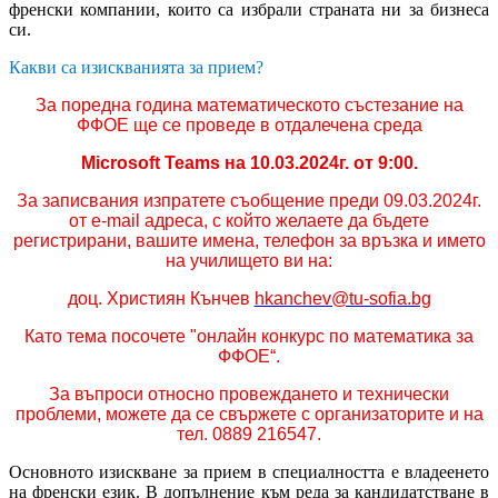
френски компании, които са избрали страната ни за бизнеса
си.
Какви са изискванията за прием?
За поредна година математическото състезание на
ФФОЕ ще се проведе в отдалечена среда
Microsoft
Teams
на 10.03.2024г. от 9:00.
За записвания изпратете съобщение преди 09.03.2024г.
от е-mail адреса, с който желаете да бъдете
регистрирани, вашите имена, телефон за връзка и името
на училището ви на:
доц. Християн Кънчев
hkanchev@tu-sofia.bg
Като тема посочете "онлайн конкурс по математика за
ФФОЕ“.
За въпроси относно провеждането и технически
проблеми, можете да се свържете с организаторите и на
тел. 0889 216547.
Основното изискване за прием в специалността е владеенето
на френски език. В допълнение към реда за кандидатстване в