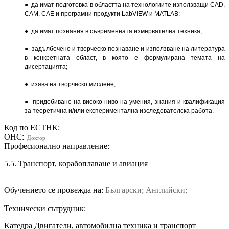
● да имат подготовка в областта на технологиите използващи CAD,
CAM, CAE и програмни продукти LabVIEW и MATLAB;
● да имат познания в съвременната измервателна техника;
● задълбочено и творческо познаване и използване на литература
в конкретната област, в която е формулирана темата на
дисертацията;
● изява на творческо мислене;
● придобиване на високо ниво на умения, знания и квалификация
за теоретична и/или експеримен­тална изследователска работа.
Код по ЕСТНК:
ОНС:
Доктор
Професионално направление:
5.5. Транспорт, корабоплаване и авиация
Обучението се провежда на:
Български; Английски;
Технически сътрудник:
Катедра Двигатели, автомобилна техника и транспорт