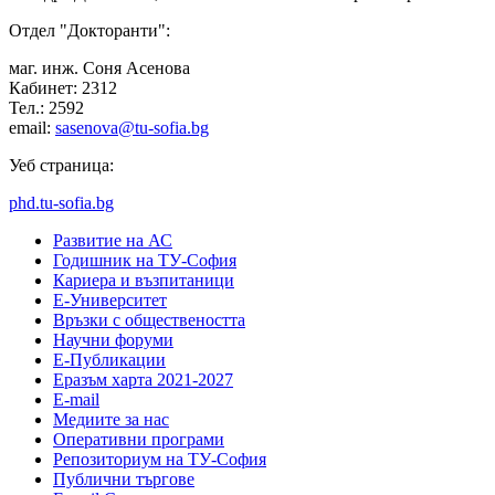
Отдел "Докторанти":
маг. инж. Соня Асенова
Кабинет: 2312
Тел.: 2592
email:
sasenova@tu-sofia.bg
Уеб страница:
phd.tu-sofia.bg
Развитие на АС
Годишник на ТУ-София
Кариера и възпитаници
Е-Университет
Връзки с обществеността
Научни форуми
Е-Публикации
Еразъм харта 2021-2027
E-mail
Медиите за нас
Оперативни програми
Репозиториум на ТУ-София
Публични търгове