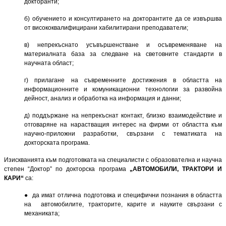
докторанти;
б) обучението и консултирането на докторантите да се извършва
от високо­квали­фицирани хабилити­рани преподаватели;
в) непрекъснато усъвършенстване и осъвременяване на
материалната база за следване на световните стандарти в
научната област;
г) прилагане на съвременните достижения в областта на
информационните и комуникационни техно­логии за развойна
дейност, анализ и обработка на информация и данни;
д) поддържане на непрекъснат контакт, близко взаимодействие и
отговаряне на нарастващия интерес на фирми от областта към
научно-приложни разработки, свързани с тематиката на
докторската прог­рама.
Изискванията към подготовката на специалисти с образователна и научна
степен “Доктор” по док­торска програма
„АВТОМОБИЛИ, ТРАКТОРИ И
КАРИ“
са:
● да имат отлична подготовка и специфични познания в областта
на автомобилите, тракторите, карите и науките свързани с
механиката;