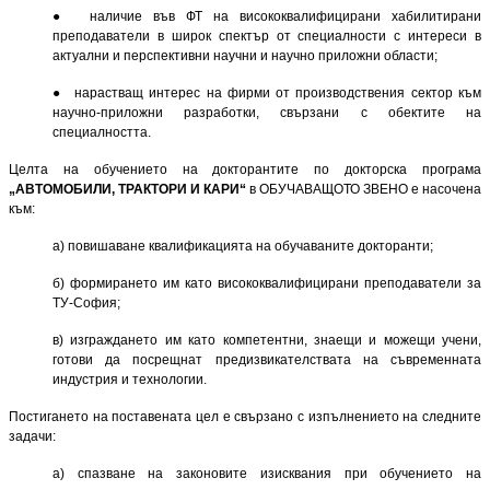
● наличие във ФТ на висококвалифицирани хабилитирани
преподаватели в широк спектър от специалности с интереси в
актуални и перспективни научни и научно приложни области;
● нарастващ интерес на фирми от производствения сектор към
научно-приложни разработки, свър­зани с обектите на
специалността.
Целта на обучението на докторантите по докторска програма
„АВТОМОБИЛИ, ТРАКТОРИ И КАРИ“
в ОБУЧАВАЩОТО ЗВЕНО е насочена
към:
а) повишаване квалификацията на обучаваните докторанти;
б) формирането им като висококвалифицирани преподаватели за
ТУ-София;
в) изграждането им като компетентни, знаещи и можещи учени,
готови да посрещнат предизвикател­ствата на съвременната
индустрия и технологии.
Постигането на поставената цел е свързано с изпълнението на следните
задачи:
а) спазване на законовите изисквания при обучението на