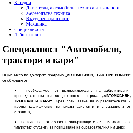
Катедри
Двигатели, автомобилна техника и транспорт
Железопътна техника
Въздушен транспорт
Механика
Специалности
Лаборатории
Специалност "Автомобили,
трактори и кари"
Обучението по докторска програма
„АВТОМОБИЛИ, ТРАКТОРИ И КАРИ“
се обус­лавя от:
● необходимост от възпроизвеждане на хабилитирания
преподавателски състав докторска програма
„АВТОМОБИЛИ,
ТРАКТОРИ И КАРИ“
чрез повишаване на образователната и
научна квалификация на млади асистенти и специалисти от
страната;
● наличие на потребност в завършващите ОКС “бакалавър” и
“магистър” студенти за повишаване на образователния им ценз;