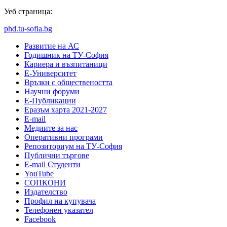
Уеб страница:
phd.tu-sofia.bg
Развитие на АС
Годишник на ТУ-София
Кариера и възпитаници
Е-Университет
Връзки с обществеността
Научни форуми
Е-Публикации
Еразъм харта 2021-2027
E-mail
Медиите за нас
Оперативни програми
Репозиториум на ТУ-София
Публични търгове
Е-mail Студенти
YouTube
СОПКОНИ
Издателство
Профил на купувача
Телефонен указател
Facebook