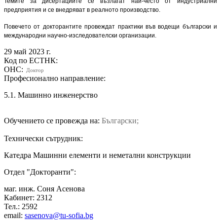
Темите за дисертациите се възлагат най-често от индустриални
предприятия и се внедряват в реалното производство.
Повечето от докторантите провеждат практики във водещи български и
международни научно-изследователски организации.
29 май 2023 г.
Код по ЕСТНК:
ОНС:
Доктор
Професионално направление:
5.1. Машинно инженерство
Обучението се провежда на:
Български;
Технически сътрудник:
Катедра Машинни елементи и неметални конструкции
Отдел "Докторанти":
маг. инж. Соня Асенова
Кабинет: 2312
Тел.: 2592
email:
sasenova@tu-sofia.bg