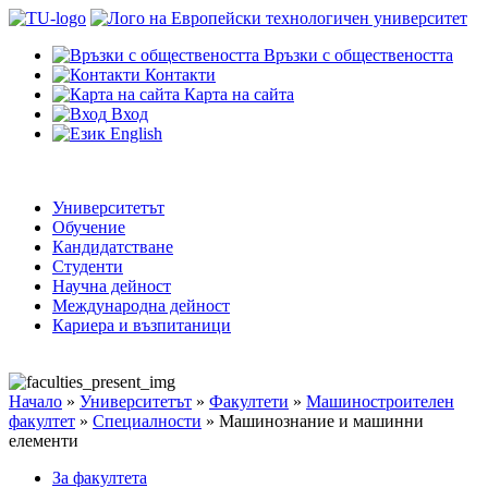
Връзки с обществеността
Контакти
Карта на сайта
Вход
English
Университетът
Обучение
Кандидатстване
Студенти
Научна дейност
Международна дейност
Кариера и възпитаници
Начало
»
Университетът
»
Факултети
»
Машиностроителен
факултет
»
Специалности
»
Машинознание и машинни
елементи
За факултета