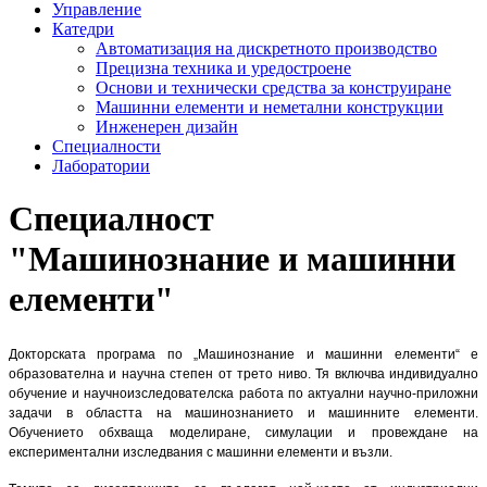
Управление
Катедри
Автоматизация на дискретното производство
Прецизна техника и уредостроене
Основи и технически средства за конструиране
Машинни елементи и неметални конструкции
Инженерен дизайн
Специалности
Лаборатории
Специалност
"Машинознание и машинни
елементи"
Докторската програма по „Машинознание и машинни елементи“ е
образователна и научна степен от трето ниво. Тя включва индивидуално
обучение и научноизследователска работа по актуални научно-приложни
задачи в областта на машинознанието и машинните елементи.
Обучението обхваща моделиране, симулации и провеждане на
експериментални изследвания с машинни елементи и възли.