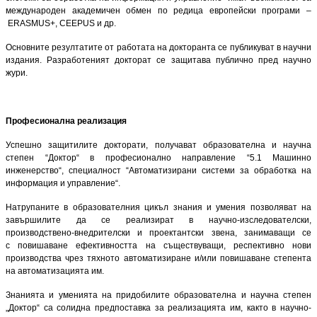
международен академичен обмен по редица европейски програми –
ERASMUS+, CEEPUS и др.
Основните резултатите от работата на докторанта се публикуват в научни
издания. Разработеният докторат се защитава публично пред научно
жури.
Професионална реализация
Успешно защитилите докторати, получават образователна и научна
степен “Доктор“ в професионално направление “5.1 Машинно
инженерство“, специалност “Автоматизирани системи за обработка на
информация и управление“.
Натрупаните в образователния цикъл знания и умения позволяват на
завършилите да се реализират в научно-изследователски,
производствено-внедрителски и проектантски звена, занимаващи се
с повишаване ефективността на съществуващи, респективно нови
производства чрез тяхното автоматизиране и/или повишаване степента
на автоматизацията им.
Знанията и уменията на придобилите образователна и научна степен
„Доктор“ са солидна предпоставка за реализацията им, както в научно-