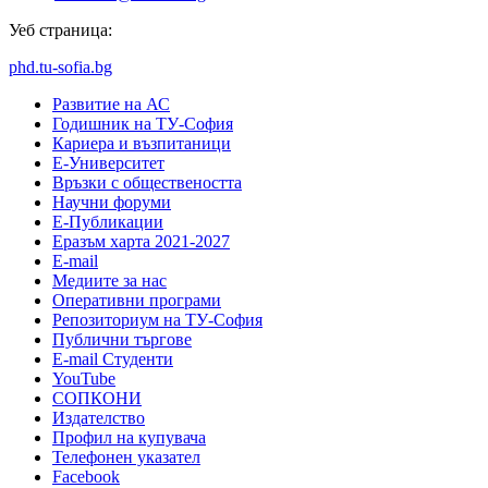
Уеб страница:
phd.tu-sofia.bg
Развитие на АС
Годишник на ТУ-София
Кариера и възпитаници
Е-Университет
Връзки с обществеността
Научни форуми
Е-Публикации
Еразъм харта 2021-2027
E-mail
Медиите за нас
Оперативни програми
Репозиториум на ТУ-София
Публични търгове
Е-mail Студенти
YouTube
СОПКОНИ
Издателство
Профил на купувача
Телефонен указател
Facebook