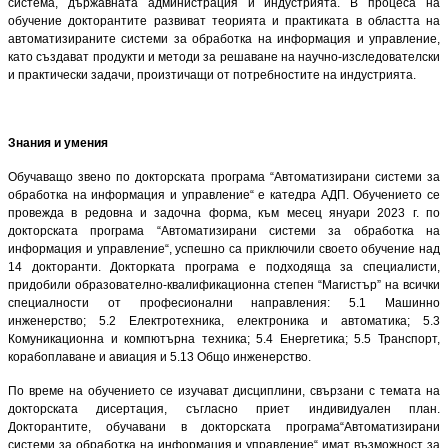
система, държавната администрация и индустрията. В процеса на
обучение докторантите развиват теорията и практиката в областта на
автоматизираните системи за обработка на информация и управление,
като създават продукти и методи за решаване на научно-изследователски
и практически задачи, произтичащи от потребностите на индустрията.
Знания и умения
Обучаващо звено по докторската програма “Автоматизирани системи за
обработка на информация и управление“ е катедра АДП. Обучението се
провежда в редовна и задочна форма, към месец януари 2023 г. по
докторската програма “Автоматизирани системи за обработка на
информация и управление“, успешно са приключили своето обучение над
14 докторанти. Докторката програма е подходяща за специалисти,
придобили образователно-квалификационна степен “Магистър” на всички
специалности от професионални направления: 5.1 Машинно
инженерство; 5.2 Електротехника, електроника и автоматика; 5.3
Комуникационна и компютърна техника; 5.4 Енергетика; 5.5 Транспорт,
корабоплаване и авиация и 5.13 Общо инженерство.
По време на обучението се изучават дисциплини, свързани с темата на
докторската дисертация, съгласно приет индивидуален план.
Докторантите, обучавани в докторската програма“Автоматизирани
системи за обработка на информация и управление“ имат възможност за