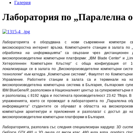
Галерия
Лаборатория по „Паралелна о
Лабораторията е оборудвана с нови съвременни компютри с
високоскоростна интернет връзка. Компютърните станции в залата по
обработка на информацията”
са свързани чрез дистанционен 
високопроизводителни компютърни платформи: „IBM Blade Center“ и „Li
Хетерогеннен Компютърен Клъстер“ с обща конфигурация от 1
локализиращи се в залата по „Високопроизводителни компютърни сист
технологии“ към катедра „Компютърни системи“, Факултет по Компютърн
Управление. Работните станции в залата са и терминали на на
високопроизводителна компютърна система в България, българския суп
IBM BlueGene/P, разположен в Националният център за суперкомпютърни
и разполагащ с 8192 ядра и постигната производителност 23.42 Tflops. В
упражненията, които се провеждат в лабораторията по „Паралелна об
информацията” студентите се обучават в областта на високопроизв
компютърни архитектури и приложения и разполагат с достъп до н
високопроизводителни компютърни платформи в България.
Лабораторията, разполага със следния специализиран хардуер:
3D
систе
GeForce GTX 480
и 3
D
очила
от висок клас
,
480 куда ядра, graphics clo