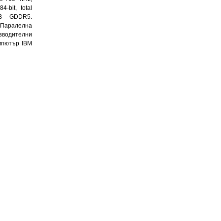
-bit, total
MB GDDR5.
„Паралелна
зводителни
мпютър IBM