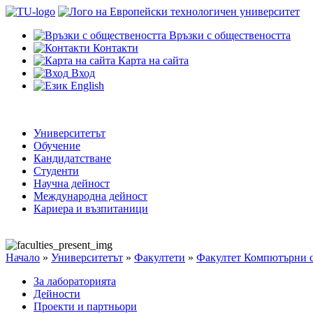
Връзки с обществеността
Контакти
Карта на сайта
Вход
English
Университетът
Обучение
Кандидатстване
Студенти
Научна дейност
Международна дейност
Кариера и възпитаници
Начало
»
Университетът
»
Факултети
»
Факултет Компютърни с
За лабораторията
Дейности
Проекти и партньори