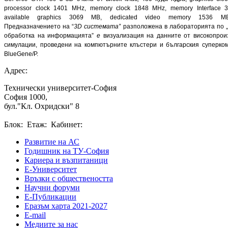
processor clock 1401 MHz, memory clock 1848 MHz, memory Interface 384
available graphics 3069 MB, dedicated video memory 1536 
Предназначението на “
3D
системата
”
разположена в лабораторията по 
обработка на информацията”
е
визуализация на данните от високопрои
симулации, проведени на компютърните клъстери и българския суперко
BlueGene/P.
Адрес:
Технически университет-София
София 1000,
бул."Кл. Охридски" 8
Блок: Етаж: Кабинет:
Развитие на АС
Годишник на ТУ-София
Кариера и възпитаници
Е-Университет
Връзки с обществеността
Научни форуми
Е-Публикации
Еразъм харта 2021-2027
E-mail
Медиите за нас