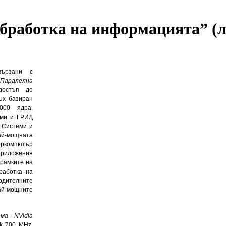
бработка на информацията” (л
вързани с
„Паралелна
достъп до
nux базиран
000 ядра,
еми и ГРИД
и Системи и
й-мощната
еркомпютър
 приложения
 рамките на
работка на
одителните
ай-мощните
ма -
NVidia
ck 700 MHz,