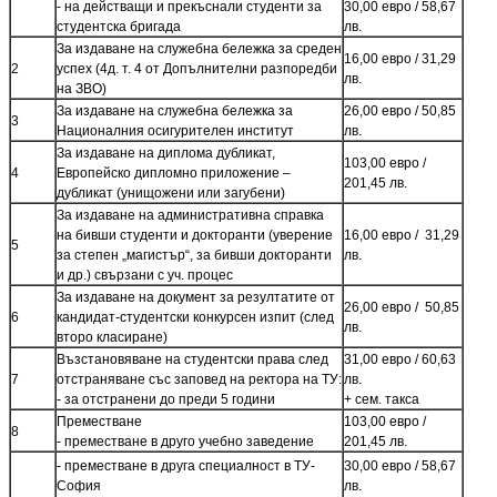
- на действащи и прекъснали студенти за
30,00 евро / 58,67
студентска бригада
лв.
За издаване на служебна бележка за среден
16,00 евро / 31,29
2
успех (4д. т. 4 от Допълнителни разпоредби
лв.
на ЗВО)
За издаване на служебна бележка за
26,00 евро / 50,85
3
Националния осигурителен институт
лв.
За издаване на диплома дубликат,
103,00 евро /
4
Европейско дипломно приложение –
201,45 лв.
дубликат (унищожени или загубени)
За издаване на административна справка
на бивши студенти и докторанти (уверение
16,00 евро / 31,29
5
за степен „магистър“, за бивши докторанти
лв.
и др.) свързани с уч. процес
За издаване на документ за резултатите от
26,00 евро / 50,85
6
кандидат-студентски конкурсен изпит (след
лв.
второ класиране)
Възстановяване на студентски права след
31,00 евро / 60,63
7
отстраняване със заповед на ректора на ТУ:
лв.
- за отстранени до преди 5 години
+ сем. такса
Преместване
103,00 евро /
8
- преместване в друго учебно заведение
201,45 лв.
- преместване в друга специалност в ТУ-
30,00 евро / 58,67
София
лв.