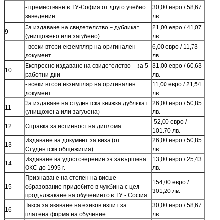
- преместване в ТУ-София от друго учебно
30,00 евро / 58,67
заведение
лв.
За издаване на свидетелство – дубликат
21,00 евро / 41,07
9
(унищожено или загубено)
лв.
- всеки втори екземпляр на оригинален
6,00 евро / 11,73
документ
лв.
Експресно издаване на свидетелство – за 5
31,00 евро / 60,63
10
работни дни
лв.
- всеки втори екземпляр на оригинален
11,00 евро / 21,54
документ
лв.
За издаване на студентска книжка дубликат
26,00 евро / 50,85
11
(унищожена или загубена)
лв.
52,00 евро /
12
Справка за истинност на диплома
101.70 лв.
Издаване на документ за виза (от
26,00 евро / 50,85
13
Студентски общежития)
лв.
Издаване на удостоверение за завършена
13,00 евро / 25,43
14
ОКС до 1995 г.
лв.
Признаване на степен на висше
154,00 евро /
15
образование придобито в чужбина с цел
301,20 лв.
продължаване на обучението в ТУ - София
Такса за явяване на езиков изпит за
30,00 евро / 58,67
16
платена форма на обучение
лв.