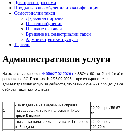
Докторски програми
Продължаващо обучение и квалификация
Семестриални такси
Държавна поръчка
Платено обучение
Плащане на такси
Връщане на семестриални такси
Административни услуги
Търсене
Административни услуги
На основание заповед
№ 656/27.02.2026 г.
и ЗВО чл.90, ал. 2, т.4 г) и д) и
решение на АС, Протокол N 2/25.02.2026 г., при извършване на
административни услуги за дейности, свързани с учебния процес, да се
събират такси, както следва:
- За издаване на академична справка:
30,00 евро / 58,67
1
на завършилите или напуснали ТУ до
лв.
преди 5 години
- на завършилите или напуснали ТУ повече
52,00 евро /
от 5 години
101,70 лв.