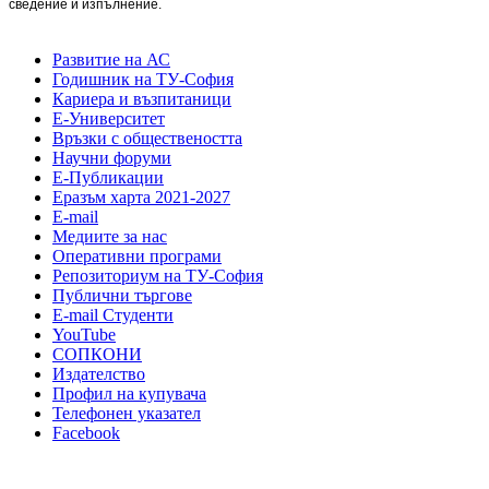
сведение и изпълнение.
Развитие на АС
Годишник на ТУ-София
Кариера и възпитаници
Е-Университет
Връзки с обществеността
Научни форуми
Е-Публикации
Еразъм харта 2021-2027
E-mail
Медиите за нас
Оперативни програми
Репозиториум на ТУ-София
Публични търгове
Е-mail Студенти
YouTube
СОПКОНИ
Издателство
Профил на купувача
Телефонен указател
Facebook