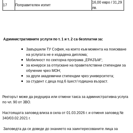
16,00 евро / 31,29
17
Поправителен изпит
лв.
Административните услуги по т. 1 и т. 2 са безплатни за:
Завършили ТУ София, на които към момента на поискване
на услугата не е издадена диплома;
Мобилност по секторна програма „ЕРАЗЪМ“;
за конкурси за отпускане на правителствени стипендии за
обучение чрез МОН;
за други академични стипендии чрез университета;
за студент с деца под 6 /шест/ годишна възраст.
Ректорът може да редуцира или отмени такса за административна услуга
по чл. 90 от ЗВО.
Настоящата заповед влиза в сила от 01.03.2026 г. и отменя заповед №
340/03.02.2021 г.
Заповедта да се доведе до знанието на заинтересованите лица за