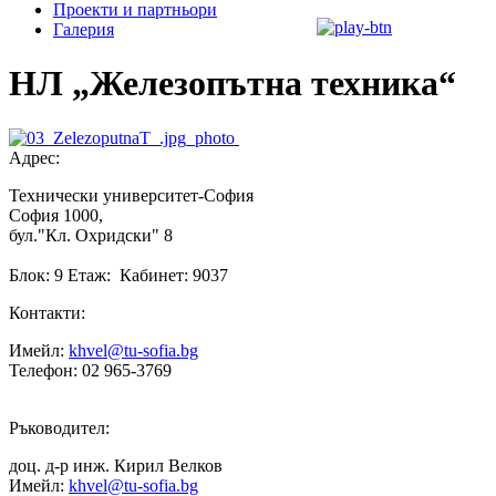
Проекти и партньори
Галерия
НЛ „Железопътна техника“
Адрес:
Технически университет-София
София 1000,
бул."Кл. Охридски" 8
Блок: 9 Етаж: Кабинет: 9037
Контакти:
Имейл:
khvel@tu-sofia.bg
Телефон: 02 965-3769
Ръководител:
доц. д-р инж. Кирил Велков
Имейл:
khvel@tu-sofia.bg