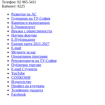
Телефон: 02 965-3411
Кабинет: 9225
Развитие на АС
Годишник на ТУ-София
Кариера и възпитаници
Е-Университет
Връзки с обществеността
Научни форуми
Е-Публикации
Еразъм харта 2021-2027
E-mail
Медиите за нас
Оперативни програми
Репозиториум на ТУ-София
Публични търгове
Е-mail Студенти
YouTube
СОПКОНИ
Издателство
Профил на купувача
Телефонен указател
Facebook