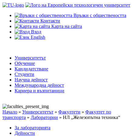
Връзки с обществеността
Контакти
Карта на сайта
Вход
English
Университетът
Обучение
Кандидатстване
Студенти
Научна дейност
Международна дейност
Кариера и възпитаници
Начало
»
Университетът
»
Факултети
»
Факултет по
транспорта
»
Лаборатории
»
НЛ „Железопътна техника“
За лабораторията
Дейности