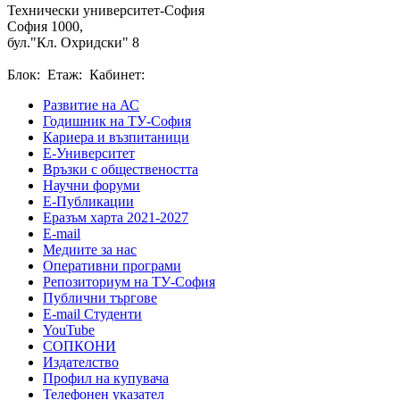
Технически университет-София
София 1000,
бул."Кл. Охридски" 8
Блок: Етаж: Кабинет:
Развитие на АС
Годишник на ТУ-София
Кариера и възпитаници
Е-Университет
Връзки с обществеността
Научни форуми
Е-Публикации
Еразъм харта 2021-2027
E-mail
Медиите за нас
Оперативни програми
Репозиториум на ТУ-София
Публични търгове
Е-mail Студенти
YouTube
СОПКОНИ
Издателство
Профил на купувача
Телефонен указател