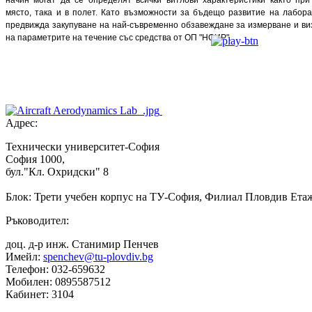
място, така и в полет. Като възможности за бъдещо развитие на лабор
предвижда закупуване на най-съвременно обзавеждане за измерване и в
на параметрите на течение със средства от ОП "НОИР".
Адрес:
Технически университет-София
София 1000,
бул."Кл. Охридски" 8
Блок: Трети учебен корпус на ТУ-София, Филиал Пловдив Етаж
Ръководител:
доц. д-р инж. Станимир Пенчев
Имейл:
spenchev@tu-plovdiv.bg
Телефон: 032-659632
Мобилен: 0895587512
Кабинет: 3104