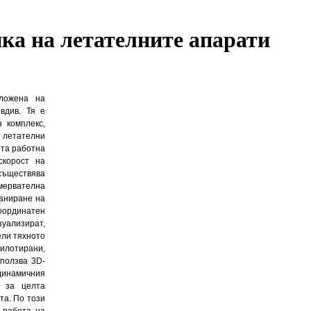
ка на летателните апарати
ложена на
вдив. Тя е
 комплекс,
 летателни
ита работна
скорост на
осъществява
мервателна
каниране на
координатен
уализират,
ели тяхното
пилотирани,
зползва 3D-
динамичния
о за целта
та. По този
 работа на