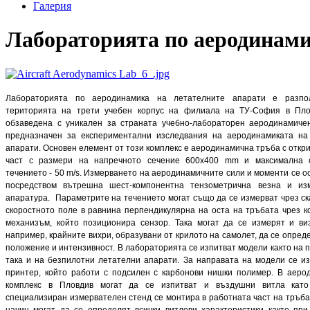
Галерия
Лабораторията по аеродинами
Лабораторията по аеродинамика на летателните апарати е разпо
територията на трети учебен корпус на филиала на ТУ-София в Пло
обзаведена с уникален за страната учебно-лабораторен аеродинамичен
предназначен за експериментални изследвания на аеродинамиката на
апарати. Основен елемент от този комплекс е аеродинамична тръба с откр
част с размери на напречното сечение 600х400 mm и максимална 
течението - 50 m/s. Измерването на аеродинамичните сили и моменти се 
посредством вътрешна шест-компонентна тензометрична везна и из
апаратура. Параметрите на течението могат също да се измерват чрез с
скоростното поле в равнина перпендикулярна на оста на тръбата чрез 
механизъм, който позиционира сензор. Така могат да се измерят и виз
например, крайните вихри, образувани от крилото на самолет, да се опред
положение и интензивност. В лабораторията се изпитват модели както на 
така и на безпилотни летателни апарати. За направата на модели се и
принтер, който работи с подсилен с карбонови нишки полимер. В аеро
комплекс в Пловдив могат да се изпитват и въздушни витла кат
специализиран измервателен стенд се монтира в работната част на тръба
начин могат да се определят всички витлови характеристики както при