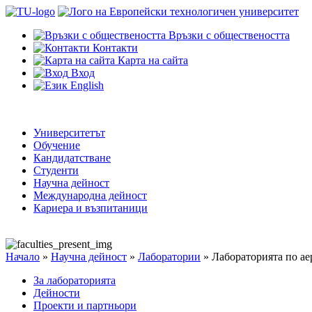
Връзки с обществеността
Контакти
Карта на сайта
Вход
English
Университетът
Обучение
Кандидатстване
Студенти
Научна дейност
Международна дейност
Кариера и възпитаници
Начало
»
Научна дейност
»
Лаборатории
»
Лабораторията по ае
За лабораторията
Дейности
Проекти и партньори