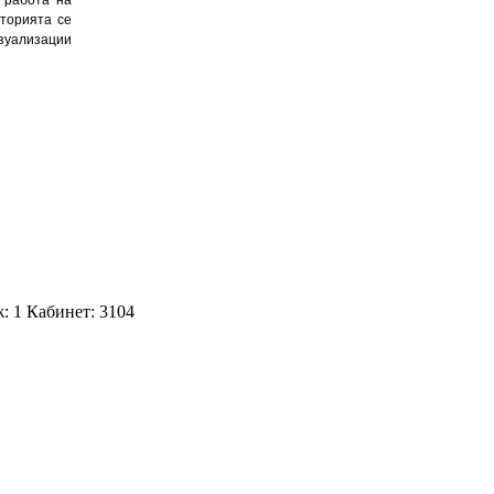
аторията се
изуализации
: 1 Кабинет: 3104