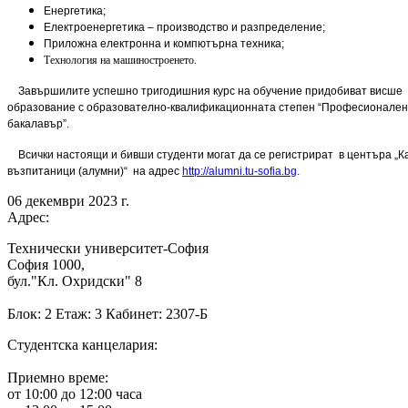
Енергетика;
Електроенергетика – производство и разпределение;
Приложна електронна и компютърна техника;
Технология на машиностроенето.
Завършилите успешно тригодишния курс на обучение придобиват висше
образование с образователно-квалификационната степен “Профе­сионален
бакалавър”.
Всички настоящи и бивши студенти могат да се регистрират в центъра „К
възпитаници (алумни)“ на адрес
http://alumni.tu-sofia.bg
.
06 декември 2023 г.
Адрес:
Технически университет-София
София 1000,
бул."Кл. Охридски" 8
Блок: 2 Етаж: 3 Кабинет: 2307-Б
Студентска канцелария:
Приемно време:
от 10:00 до 12:00 часа