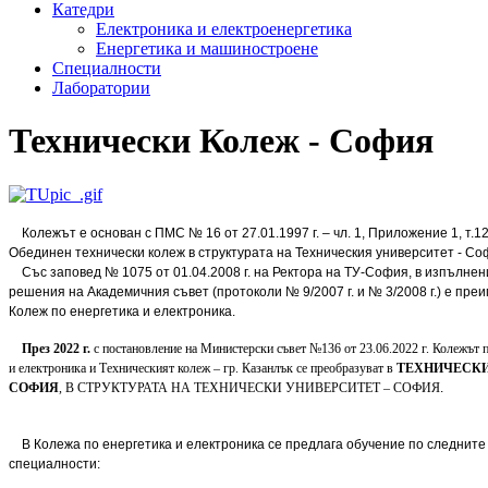
Катедри
Електроника и електроенергетика
Енергетика и машиностроене
Специалности
Лаборатории
Технически Колеж - София
Колежът е основан с ПМС № 16 от 27.01.1997 г. – чл. 1, Приложение 1, т.12
Обединен технически колеж в структурата на Техническия университет - Со
Със заповед № 1075 от 01.04.2008 г. на Ректора на ТУ-София, в изпълнен
решения на Академичния съвет (протоколи № 9/2007 г. и № 3/2008 г.) е пре
Колеж по енергетика и електроника.
През 2022 г.
с постановление на Министерски съвет №136 от 23.06.2022 г. Колежът п
и електроника и Техническият колеж – гр. Казанлък се преобразуват в
ТЕХНИЧЕСКИ
СОФИЯ
, В СТРУКТУРАТА НА ТЕХНИЧЕСКИ УНИВЕРСИТЕТ – СОФИЯ
.
В Колежа по енергетика и електроника се предлага обучение по следните
специалности: