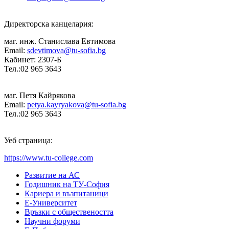
Директорска канцелария:
маг. инж. Станислава Евтимова
Email:
sdevtimova@tu-sofia.bg
Кабинет: 2307-Б
Тел.:02 965 3643
маг. Петя Кайрякова
Email:
petya.kayryakova@tu-sofia.bg
Тел.:02 965 3643
Уеб страница:
https://www.tu-college.com
Развитие на АС
Годишник на ТУ-София
Кариера и възпитаници
Е-Университет
Връзки с обществеността
Научни форуми