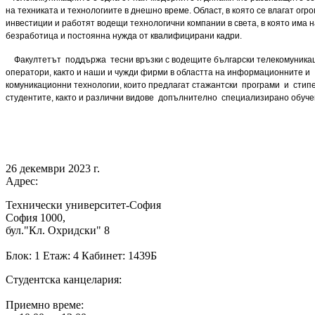
на техниката и технологиите в днешно време. Област, в която се влагат огр
инвестиции и работят водещи технологични компании в света, в която има 
безработица и постоянна нужда от квалифицирани кадри.
Факултетът поддържа тесни връзки с водещите български телекомуника
оператори, както и наши и чужди фирми в областта на информационните и
комуникационни технологии, които предлагат стажантски програми и стип
студентите, както и различни видове допълнително специализирано обуче
26 декември 2023 г.
Адрес:
Технически университет-София
София 1000,
бул."Кл. Охридски" 8
Блок: 1 Етаж: 4 Кабинет: 1439Б
Студентска канцелария:
Приемно време: