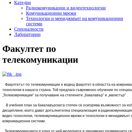
Катедри
Радиокомуникации и видеотехнологии
Комуникационни мрежи
Технологии и мениджмънт на комуникационни
системи
Специалности
Лаборатории
Факултет по
телекомуникации
Факултетът по телекомуникации е водещ факултет в областта на комуник
технологии в нашата страна. Той предлага съвременно обучение по специа
„Телекомуникации” за получаване на степените „бакалавър” и „магистър” .
В учебния план за бакалавърската степен се осигурява възможност за и
дисциплини, които дават допълнителна специализация в радиокомуникации,
видео технологии, телекомуникационни мрежи и технологии и мениджмънт 
комуникационни системи.
Телекомуникациите е една от най-модерните и динамично развиващите се