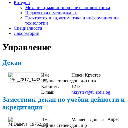
Катедри
Механика, машиностроене и топлотехника
Педагогика и мениджмънт
Електротехника, автоматика и информационни
технологии
Специалности
Лаборатории
Управление
Декан
Име:
Невен Кръстев
Научна степен:
доц. д-р инж.
Кабинет:
1213
E-mail:
nkrystev@tu-sofia.bg
Заместник-декан по учебни дейности и
акредитация
Адрес:
Име:
Марлена Данева
Научна степен:
доц. д-р