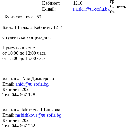
гр.
Кабинет:
1210
Сливен,
E-mail:
marlen@tu-sofia.bg
бул.
"Бургаско шосе" 59
Блок: 1 Етаж: 2 Кабинет: 1214
Студентска канцелария:
Приемно време:
от 10:00 до 12:00 часа
от 13:00 до 15:00 часа
маг. инж. Ана Димитрова
Email:
anidi@tu-sofia.bg
Кабинет: 202
Тел.:044 667 128
маг. инж. Миглена Шишкова
Email:
mshishkova@tu-sofia.bg
Кабинет: 202
Тел.:044 667 552