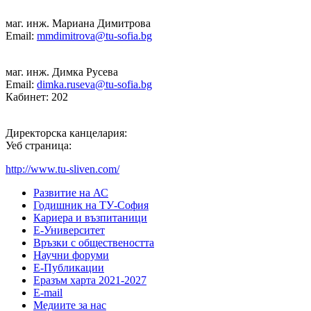
маг. инж. Мариана Димитрова
Email:
mmdimitrova@tu-sofia.bg
маг. инж. Димка Русева
Email:
dimka.ruseva@tu-sofia.bg
Кабинет: 202
Директорска канцелария:
Уеб страница:
http://www.tu-sliven.com/
Развитие на АС
Годишник на ТУ-София
Кариера и възпитаници
Е-Университет
Връзки с обществеността
Научни форуми
Е-Публикации
Еразъм харта 2021-2027
E-mail
Медиите за нас